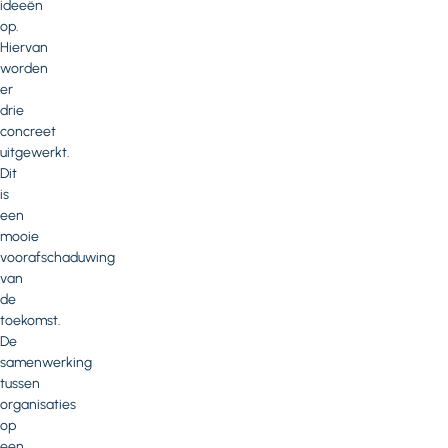
ideeën
op.
Hiervan
worden
er
drie
concreet
uitgewerkt.
Dit
is
een
mooie
voorafschaduwing
van
de
toekomst.
De
samenwerking
tussen
organisaties
op
een