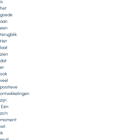
is
het
goede
aan
een
terugblik.
Het
laat
zien
dat
er
ook
veel
positieve
ontwikkelingen
zijn.
Eén
zo’n
moment
wil
ik
eruit