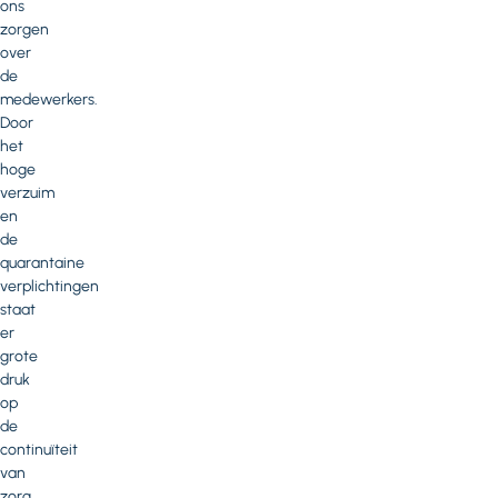
ons
zorgen
over
de
medewerkers.
Door
het
hoge
verzuim
en
de
quarantaine
verplichtingen
staat
er
grote
druk
op
de
continuïteit
van
zorg.