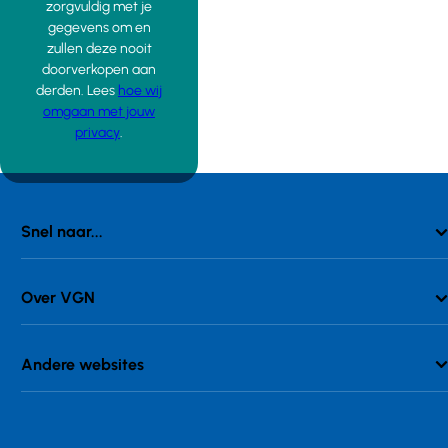
zorgvuldig met je
gegevens om en
zullen deze nooit
doorverkopen aan
derden. Lees
hoe wij
omgaan met jouw
privacy
.
Snel naar...
Over VGN
Andere websites