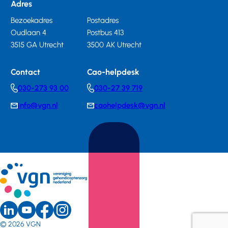
Adres
Bezoekadres
Postadres
Oudlaan 4
Postbus 413
3515 GA Utrecht
3500 AK Utrecht
Contact
Cao-helpdesk
030-273 93 00
030-27 39 719
Telephonenumber
Telephonenumber
info@vgn.nl
caohelpdesk@vgn.nl
E-
E-
mail
mail
LinkedIn
Youtube
Instagram
Sociale
Facebook
© 2026
VGN
(external
(external
(external