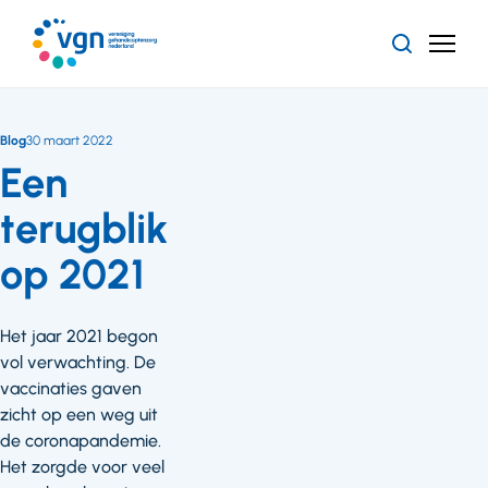
Ga
naar
Zoeken
Menu
hoofdinhoud
Vereniging
Gehandicaptenzorg
Nederland
Blog
30 maart 2022
Een
terugblik
op 2021
Het jaar 2021 begon
vol verwachting. De
vaccinaties gaven
zicht op een weg uit
de coronapandemie.
Het zorgde voor veel