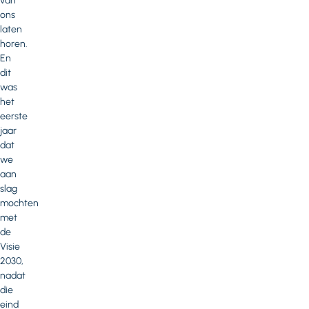
van
ons
laten
horen.
En
dit
was
het
eerste
jaar
dat
we
aan
slag
mochten
met
de
Visie
2030,
nadat
die
eind