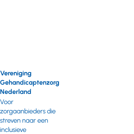
vaccinatie
zorgmedewerkers
voor
zorgorganisaties
die geen lid zijn
van de VGN
Vereniging
Gehandicaptenzorg
Nederland
Voor
zorgaanbieders die
streven naar een
inclusieve