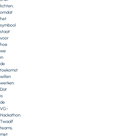
lichten,
omdat
het
symbool
staat
voor
hoe
we
in
de
toekomst
willen
werken.
Dat
is
de
VG-
Hackathon.
Twaalf
teams,
met