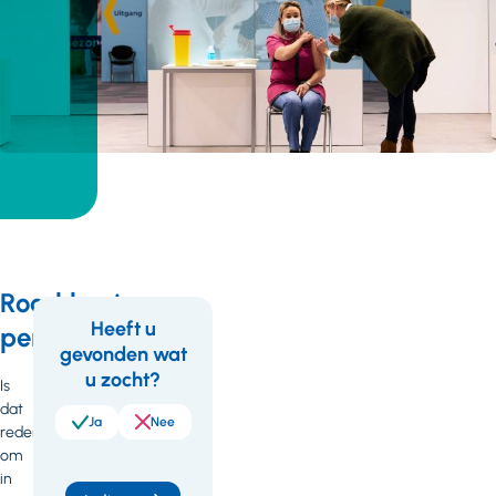
Rooskleurig
Heeft u
perspectief
gevonden wat
Feedback
u zocht?
Is
dat
Ja
Nee
reden
om
in