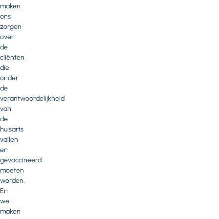
maken
ons
zorgen
over
de
cliënten
die
onder
de
verantwoordelijkheid
van
de
huisarts
vallen
en
gevaccineerd
moeten
worden.
En
we
maken