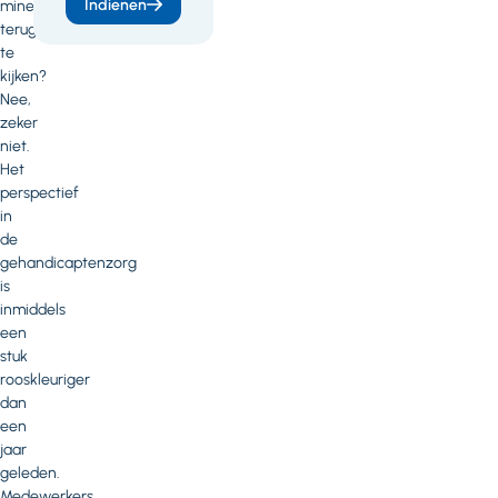
Indienen
mineur
terug
te
kijken?
Nee,
zeker
niet.
Het
perspectief
in
de
gehandicaptenzorg
is
inmiddels
een
stuk
rooskleuriger
dan
een
jaar
geleden.
Medewerkers