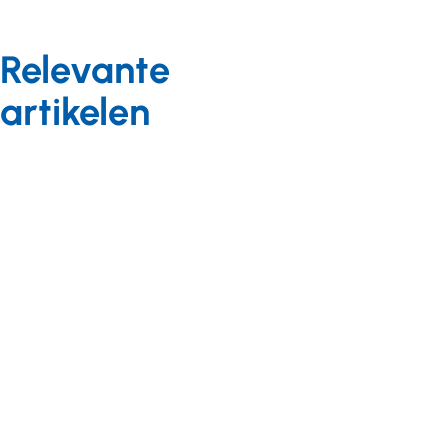
Relevante
artikelen
Visie 2035
Visie 2035
Blog
03 augustus
Achtergrond
2021
03 december 2022
'Dat gun
Doorgeefrubriek:
je
De visie van...
iedereen:
extra