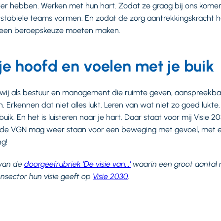
r hebben. Werken met hun hart. Zodat ze graag bij ons komen 
stabiele teams vormen. En zodat de zorg aantrekkingskracht he
g een beroepskeuze moeten maken.
je hoofd en voelen met je buik
wij als bestuur en management die ruimte geven, aanspreekbaar
 Erkennen dat niet alles lukt. Leren van wat niet zo goed lukte. 
uik. En het is luisteren naar je hart. Daar staat voor mij Visie 2
En de VGN mag weer staan voor een beweging met gevoel, met e
g!
 van de
doorgeefrubriek 'De visie van...'
waarin een groot aantal
nsector hun visie geeft op
Visie 2030
.