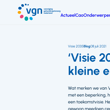
Ga
naar
Actueel
Cao
Onderwerpe
hoofdinhoud
Vereniging
Gehandicaptenzorg
Nederland
Visie 2035
Blog
08 juli 2021
‘Visie 2
kleine 
Wat merken we van V
met een beperking, h
een toekomstvisie. He
gewoon meedoen centr