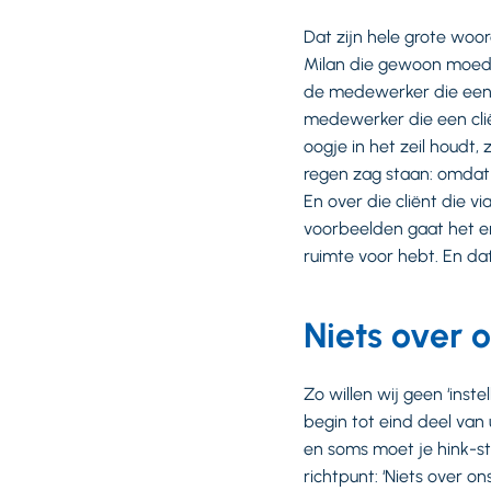
Dat zijn hele grote woo
Milan die gewoon moeder
de medewerker die een we
medewerker die een clië
oogje in het zeil houdt, 
regen zag staan: omdat 
En over die cliënt die v
voorbeelden gaat het er
ruimte voor hebt. En d
Niets over 
Zo willen wij geen ‘inst
begin tot eind deel van ui
en soms moet je hink-s
richtpunt: ‘Niets over 