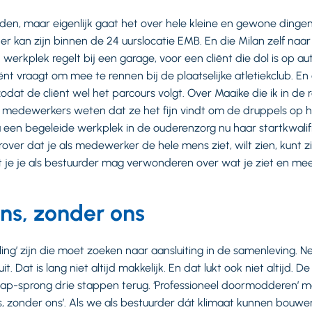
rden, maar eigenlijk gaat het over hele kleine en gewone ding
 kan zijn binnen de 24 uurslocatie EMB. En die Milan zelf naa
rkplek regelt bij een garage, voor een cliënt die dol is op au
nt vraagt om mee te rennen bij de plaatselijke atletiekclub. En
zodat de cliënt wel het parcours volgt. Over Maaike die ik in de r
medewerkers weten dat ze het fijn vindt om de druppels op ha
ia een begeleide werkplek in de ouderenzorg nu haar startkwalific
over dat je als medewerker de hele mens ziet, wilt zien, kunt 
at je je als bestuurder mag verwonderen over wat je ziet en 
ons, zonder ons
elling’ zijn die moet zoeken naar aansluiting in de samenleving. 
t. Dat is lang niet altijd makkelijk. En dat lukt ook niet altijd. D
tap-sprong drie stappen terug. ‘Professioneel doormodderen’ 
ons, zonder ons’. Als we als bestuurder dát klimaat kunnen bouw