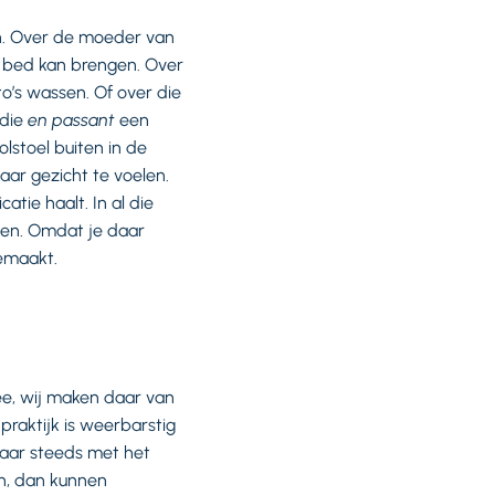
en. Over de moeder van
r bed kan brengen. Over
to’s wassen. Of over die
 die
en passant
een
olstoel buiten in de
ar gezicht te voelen.
atie haalt. In al die
zien. Omdat je daar
meemaakt.
Nee, wij maken daar van
e praktijk is weerbarstig
maar steeds met het
en, dan kunnen