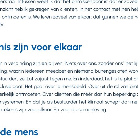
rstaal. Intussen weet ik dat het onmiskenbaar is: dat er zoveel
inzicht heb ik gekregen van cliënten. In het contact met hen heb 
t ontmoeten is. We leren zoveel van elkaar: dat gunnen we de 
er!
is zijn voor elkaar
 in verbinding zijn en blijven: ‘Niets over ons, zonder ons’, het l
ing, waarin iedereen meedoet en niemand buitengesloten wordt
estuurder’, zei Lot zojuist tegen me. En inderdaad, het is te plat
nclusie gaat. Het gaat over je mensbeeld. Over uit de rol van pr
kelijk ontmoeten. Over cliënten die méér dan hun beperking zij
n systemen. En dat je als bestuurder het klimaat schept dat 
betekenis zijn voor elkaar. En voor de samenleving.
 de mens