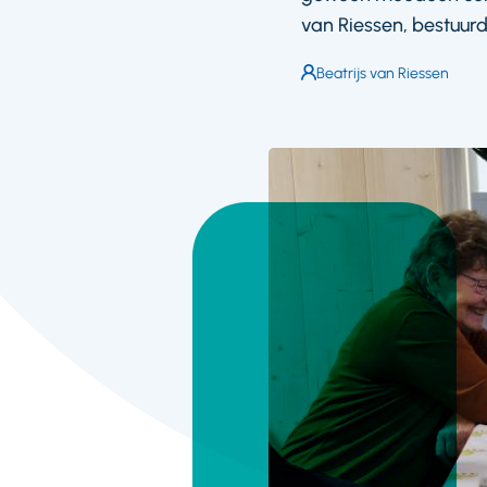
van Riessen, bestuurde
Auteur:
Beatrijs van Riessen