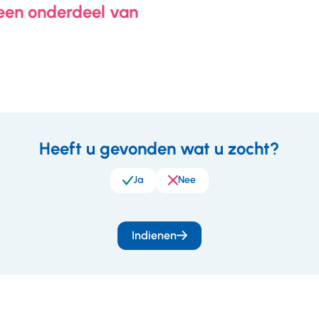
 een onderdeel van
Heeft u gevonden wat u zocht?
eedback
Ja
Nee
Indienen