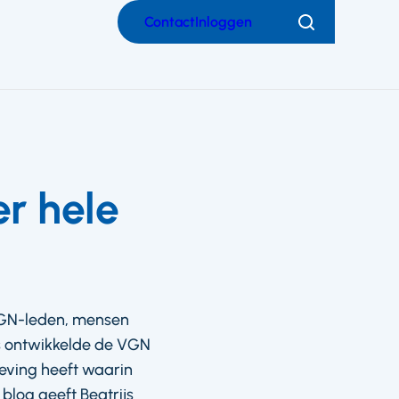
Contact
Inloggen
Zoeken
er hele
VGN-leden, mensen
s ontwikkelde de VGN
leving heeft waarin
blog geeft Beatrijs