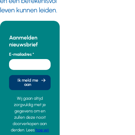
en een betekenisvol
leven kunnen leiden.
Aanmelden
nieuwsbrief
E-mailadres
Ik meld me
aan
Wij gaan altijd
zorgvuldig met je
gegevens om en
zullen deze nooit
doorverkopen aan
derden. Lees
hoe wij