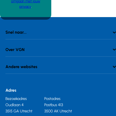
omgaan met jouw
privacy
.
Snel naar...
Over VGN
Andere websites
Adres
Bezoekadres
Postadres
Oudlaan 4
Postbus 413
3515 GA Utrecht
3500 AK Utrecht