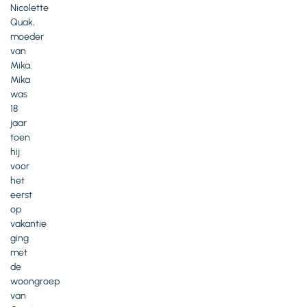
Nicolette
Quak,
moeder
van
Mika.
Mika
was
18
jaar
toen
hij
voor
het
eerst
op
vakantie
ging
met
de
woongroep
van