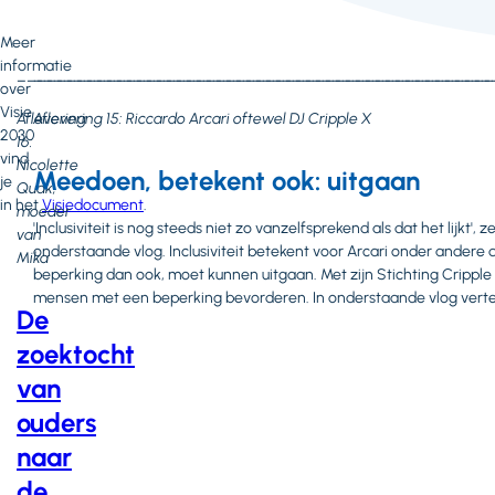
Meer
informatie
________________________________________________
______________________________________________
over
Visie
Aflevering
Aflevering 15: Riccardo Arcari oftewel DJ Cripple X
2030
16:
vind
Nicolette
Meedoen, betekent ook: uitgaan
je
Quak,
in het
Visiedocument
.
moeder
'Inclusiviteit is nog steeds niet zo vanzelfsprekend als dat het lijkt',
van
onderstaande vlog. Inclusiviteit betekent voor Arcari onder ander
Mika
beperking dan ook, moet kunnen uitgaan. Met zijn Stichting Cripple
mensen met een beperking bevorderen. In onderstaande vlog vertelt
De
zoektocht
van
ouders
naar
de