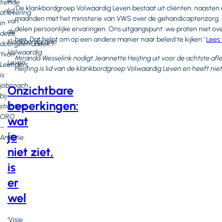
en
tiende
'De klankbordgroep Volwaardig Leven bestaat uit cliënten, naasten
lid
aflevering
maanden met het ministerie van VWS over de gehandicaptenzorg. 
van
in
delen persoonlijke ervaringen. Ons uitgangspunt: we praten niet
de
deze
hen. Dat helpt om op een andere manier naar beleid te kijken.'
Lees
Klankbordgroep
doorgeefrubriek.
Volwaardig
Yvon
Miranda Wesselink nodigt Jeannette Heijting uit voor de achtste af
Leven
Leenders
Heijting is lid van de klankbordgroep Volwaardig Leven en heeft n
is
jobcoach
Onzichtbare
bij
beperkingen:
stichting
ORO
wat
–
je
Ambitie.
niet ziet,
is
er
wel
‘Visie