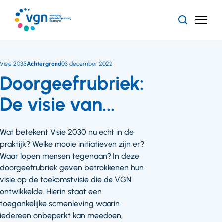
Ga
naar
Zoeken
Menu
hoofdinhoud
Vereniging
Gehandicaptenzorg
Nederland
Visie 2035
Achtergrond
03 december 2022
Doorgeefrubriek:
De visie van...
Wat betekent Visie 2030 nu echt in de
praktijk? Welke mooie initiatieven zijn er?
Waar lopen mensen tegenaan? In deze
doorgeefrubriek geven betrokkenen hun
visie op de toekomstvisie die de VGN
ontwikkelde. Hierin staat een
toegankelijke samenleving waarin
iedereen onbeperkt kan meedoen,