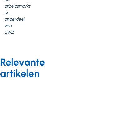
arbeidsmarkt
en
onderdeel
van
SWZ.
Relevante
artikelen
Nieuws
14 september 2021