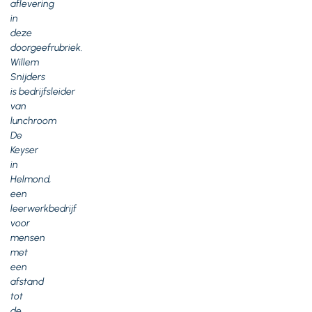
aflevering
in
deze
doorgeefrubriek.
Willem
Snijders
is bedrijfsleider
van
lunchroom
De
Keyser
in
Helmond,
een
leerwerkbedrijf
voor
mensen
met
een
afstand
tot
de