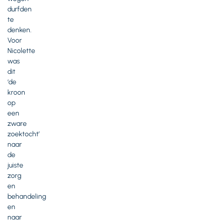
durfden
te
denken.
Voor
Nicolette
was
dit
‘de
kroon
op
een
zware
zoektocht’
naar
de
juiste
zorg
en
behandeling
en
naar