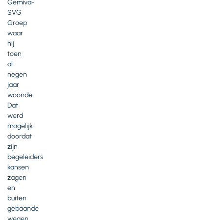
Gemiva-
SVG
Groep
waar
hij
toen
al
negen
jaar
woonde.
Dat
werd
mogelijk
doordat
zijn
begeleiders
kansen
zagen
en
buiten
gebaande
wegen