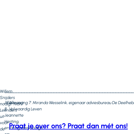
Willem
________________________________________________
______________________________________________
Snijders
Aflevering
Aflevering 7: Miranda Wesselink, eigenaar adviesbureau De Deelhe
nodigt Yvon
8:
Volwaardig Leven
Leenders
Jeannette
uit
Heijting,
voor
Praat je over ons? Praat dan mét ons!
ervaringsdeskundige
de