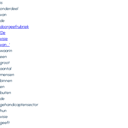
is
onderdeel
van
de
doorgeefrubriek
'De
visie
van...'
waarin
een
groot
aantal
mensen
binnen
en
buiten
de
gehandicaptensector
hun
visie
geeft