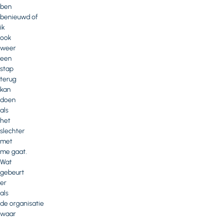
ben
benieuwd of
ik
ook
weer
een
stap
terug
kan
doen
als
het
slechter
met
me gaat.
Wat
gebeurt
er
als
de organisatie
waar