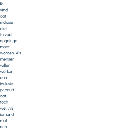
Ik
vind
dat
inclusie
niet
te veel
opgelegd
moet
worden. Als
mensen
willen
werken
aan
inclusie
gebeurt
dat
toch
wel. Als
iemand
met
een