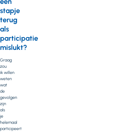
een
stapje
terug
als
participatie
mislukt?
Graag
zou
ik willen
weten
wat
de
gevolgen
zijn
als
je
helemaal
participeert