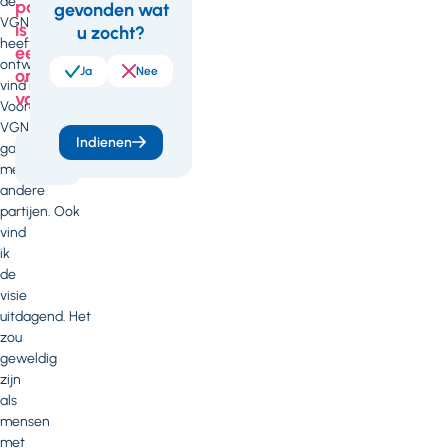
de
pagina
gevonden wat
Feedback
VGN
is
u zocht?
heeft
een
ontwikkeld,
Ja
Nee
onderdeel
vind ik mooi.
van
Vooral omdat de
VGN
Indienen
gaat samenwerken
Visie
2035
met
andere
partijen. Ook
vind
ik
de
visie
uitdagend. Het
zou
geweldig
zijn
als
mensen
met