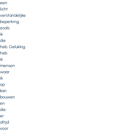
een
licht
verstandelijke
beperking,
zoals
ik
die
heb. Gelukkig
heb
ik
mensen
waar
ik
op
kan
bouwen
en
die
er
altijd
voor