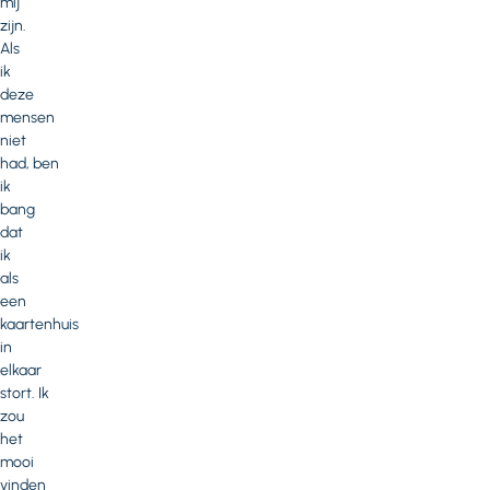
mij
zijn.
Als
ik
deze
mensen
niet
had, ben
ik
bang
dat
ik
als
een
kaartenhuis
in
elkaar
stort. Ik
zou
het
mooi
vinden