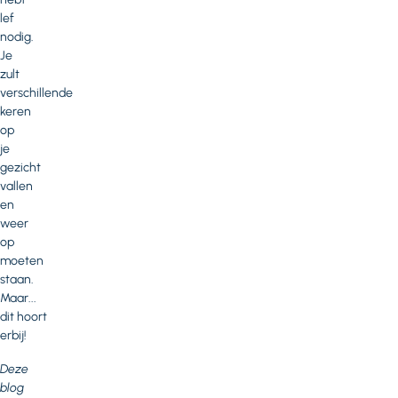
lef
nodig.
Je
zult
verschillende
keren
op
je
gezicht
vallen
en
weer
op
moeten
staan.
Maar...
dit hoort
erbij!
Deze
blog