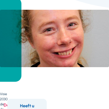
Visie
2030
die
Deze
Heeft u