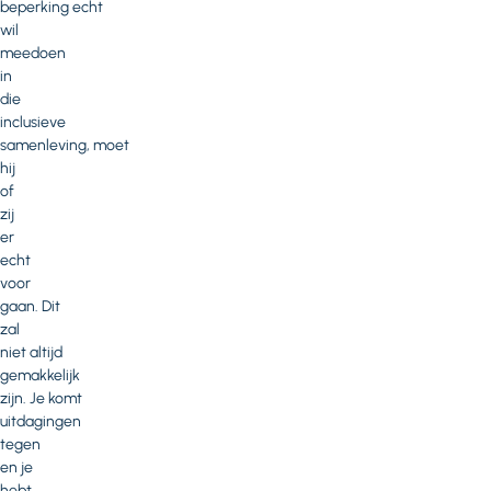
beperking echt
wil
meedoen
in
die
inclusieve
samenleving, moet
hij
of
zij
er
echt
voor
gaan. Dit
zal
niet altijd
gemakkelijk
zijn. Je komt
uitdagingen
tegen
en je
hebt