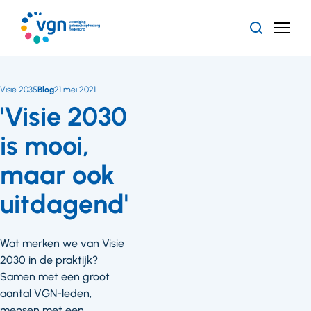
Ga
naar
Zoeken
Menu
hoofdinhoud
Vereniging
Gehandicaptenzorg
Nederland
Visie 2035
Blog
21 mei 2021
'Visie 2030
is mooi,
maar ook
uitdagend'
Wat merken we van Visie
2030 in de praktijk?
Samen met een groot
aantal VGN-leden,
mensen met een