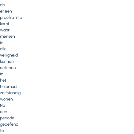
als
er een
proefruimte
komt
waar
mensen
in
alle
veiligheid
kunnen
oefenen
in
het
helemaal
zelfstandig
wonen.
Na
een
periode
geoefend
te