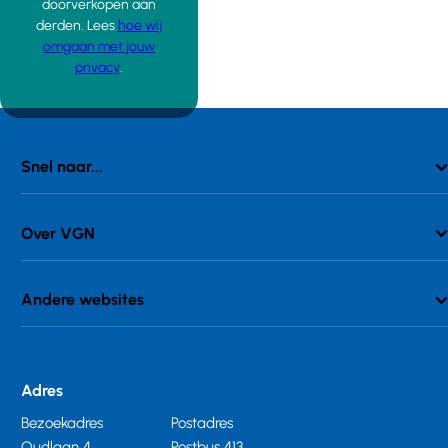
doorverkopen aan
derden. Lees
hoe wij
omgaan met jouw
privacy
.
Snel naar...
Over VGN
Andere websites
Adres
Bezoekadres
Postadres
Oudlaan 4
Postbus 413