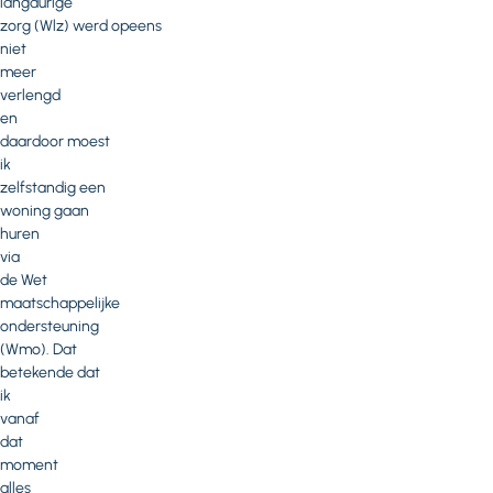
langdurige
zorg (Wlz) werd opeens
niet
meer
verlengd
en
daardoor moest
ik
zelfstandig een
woning gaan
huren
via
de Wet
maatschappelijke
ondersteuning
(Wmo). Dat
betekende dat
ik
vanaf
dat
moment
alles