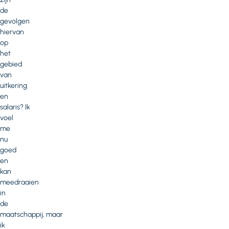
de
gevolgen
hiervan
op
het
gebied
van
uitkering
en
salaris? Ik
voel
me
nu
goed
en
kan
meedraaien
in
de
maatschappij, maar
ik