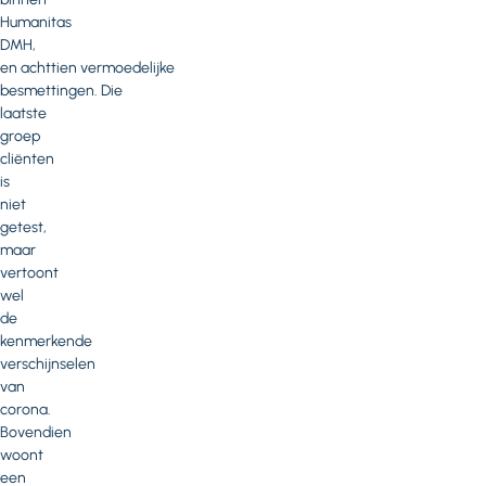
Humanitas
DMH,
en achttien vermoedelijke
besmettingen. Die
laatste
groep
cliënten
is
niet
getest,
maar
vertoont
wel
de
kenmerkende
verschijnselen
van
corona.
Bovendien
woont
een