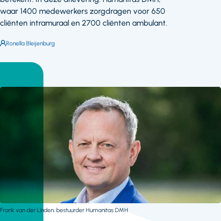
waar 1400 medewerkers zorgdragen voor 650
cliënten intramuraal en 2700 cliënten ambulant.
Auteur:
Ronella Bleijenburg
Frank van der Linden, bestuurder Humanitas DMH