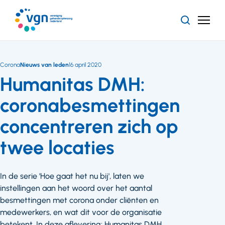
Ga
naar
Zoeken
Menu
hoofdinhoud
Vereniging
Gehandicaptenzorg
Nederland
Corona
Nieuws van leden
16 april 2020
Humanitas DMH:
coronabesmettingen
concentreren zich op
twee locaties
In de serie 'Hoe gaat het nu bij', laten we
instellingen aan het woord over het aantal
besmettingen met corona onder cliënten en
medewerkers, en wat dit voor de organisatie
betekent. In deze aflevering: Humanitas DMH,