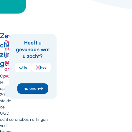
Zeven
Deze
Heeft u
cliënten
pagina
gevonden wat
Feedback
zijn
is
u zocht?
genezen
een
Ja
Nee
onderdeel
van
Op
14
april
Indienen
Corona
2020
stelde
de
GGD
acht coronabesmettingen
vast
binnen