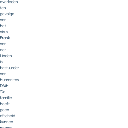
overleden
ten
gevolge
van
het
virus.
Frank
van
der
Linden
is
bestuurder
van
Humanitas
DMH:
‘De
familie
heeft
geen
afscheid
kunnen
nemen