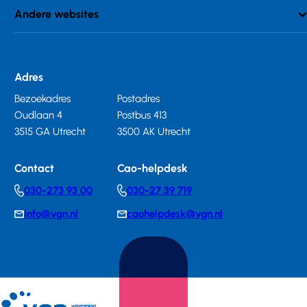
Andere websites
Adres
Bezoekadres
Postadres
Oudlaan 4
Postbus 413
3515 GA Utrecht
3500 AK Utrecht
Contact
Cao-helpdesk
030-273 93 00
030-27 39 719
Telephonenumber
Telephonenumber
info@vgn.nl
caohelpdesk@vgn.nl
E-
E-
mail
mail