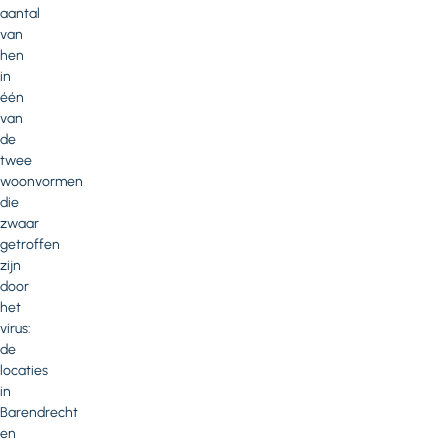
aantal
van
hen
in
één
van
de
twee
woonvormen
die
zwaar
getroffen
zijn
door
het
virus:
de
locaties
in
Barendrecht
en