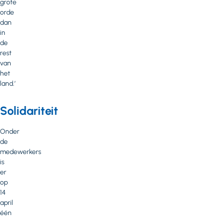
grote
orde
dan
in
de
rest
van
het
land.’
Solidariteit
Onder
de
medewerkers
is
er
op
14
april
één