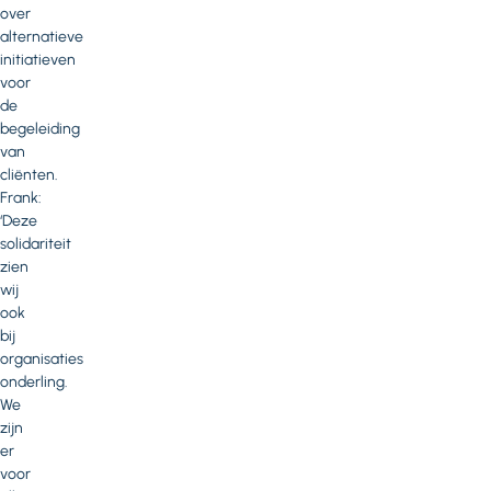
over
alternatieve
initiatieven
voor
de
begeleiding
van
cliënten.
Frank:
‘Deze
solidariteit
zien
wij
ook
bij
organisaties
onderling.
We
zijn
er
voor