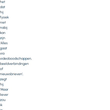
het
dat
hij
fysiek
niet
nabij
kan
zijn.
‘Alles
gaat
via
videoboodschappen,
beeldverbindingen
of
nieuwsbrieven’,
zegt
hij.
‘Maar
liever
zou
ik