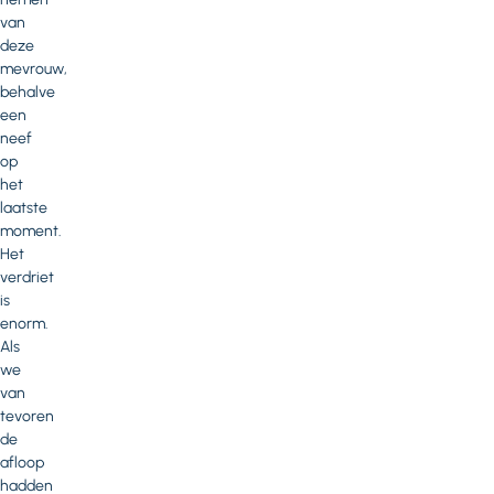
van
deze
mevrouw,
behalve
een
neef
op
het
laatste
moment.
Het
verdriet
is
enorm.
Als
we
van
tevoren
de
afloop
hadden