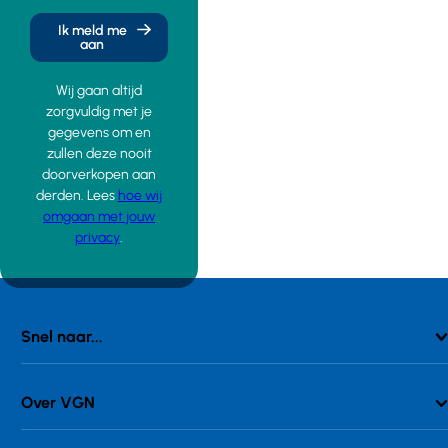
Ik meld me
aan
Wij gaan altijd
zorgvuldig met je
gegevens om en
zullen deze nooit
doorverkopen aan
derden. Lees
hoe wij
omgaan met jouw
privacy
.
Snel naar...
Over VGN