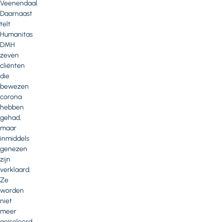
Veenendaal.
Daarnaast
telt
Humanitas
DMH
zeven
cliënten
die
bewezen
corona
hebben
gehad,
maar
inmiddels
genezen
zijn
verklaard.
Ze
worden
niet
meer
geïsoleerd