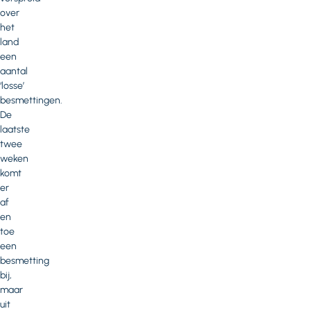
over
het
land
een
aantal
‘losse’
besmettingen.
De
laatste
twee
weken
komt
er
af
en
toe
een
besmetting
bij,
maar
uit