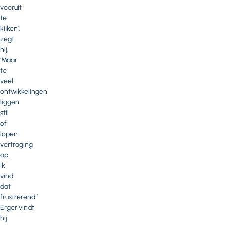
vooruit
te
kijken’,
zegt
hij.
‘Maar
te
veel
ontwikkelingen
liggen
stil
of
lopen
vertraging
op.
Ik
vind
dat
frustrerend.’
Erger vindt
hij