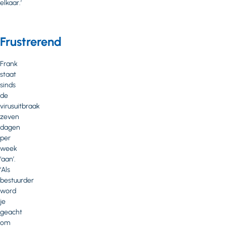
elkaar.’
Frustrerend
Frank
staat
sinds
de
virusuitbraak
zeven
dagen
per
week
‘aan’.
‘Als
bestuurder
word
je
geacht
om