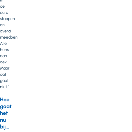
in
de
auto
stappen
en
overal
meedoen.
Alle
hens
aan
dek.
Maar
dat
gaat
niet.’
Hoe
gaat
het
nu
bij...