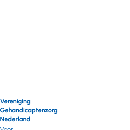
Corona
Nieuws van leden
29 april 2020
Koraal:
‘Crisistraining
werpt nu zijn
vruchten af’
Vereniging
Gehandicaptenzorg
Nederland
Voor