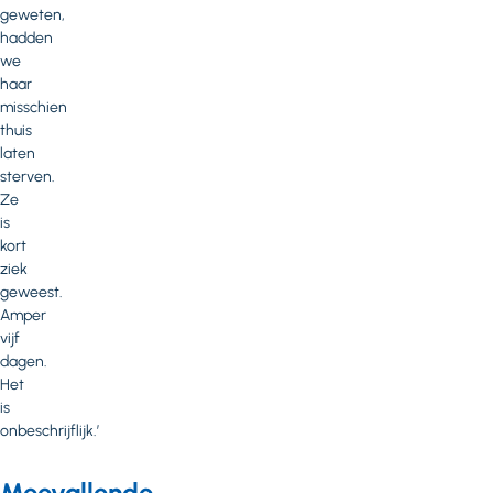
geweten,
hadden
we
haar
misschien
thuis
laten
sterven.
Ze
is
kort
ziek
geweest.
Amper
vijf
dagen.
Het
is
onbeschrijflijk.’
Meevallende