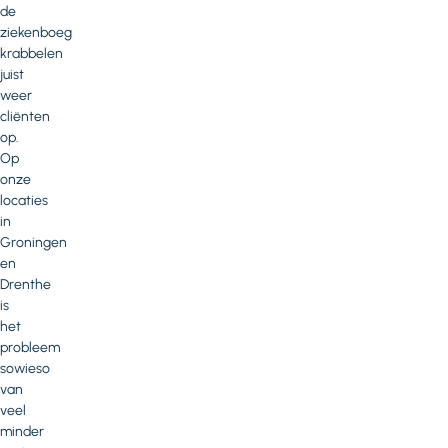
de
ziekenboeg
krabbelen
juist
weer
cliënten
op.
Op
onze
locaties
in
Groningen
en
Drenthe
is
het
probleem
sowieso
van
veel
minder