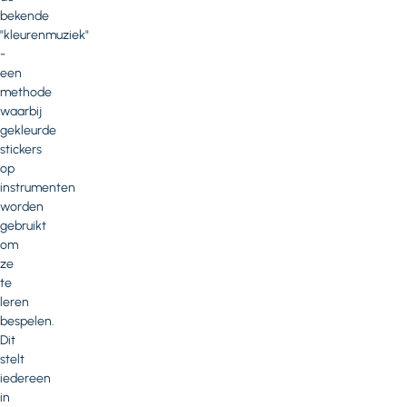
bekende
"kleurenmuziek"
-
een
methode
waarbij
gekleurde
stickers
op
instrumenten
worden
gebruikt
om
ze
te
leren
bespelen.
Dit
stelt
iedereen
in