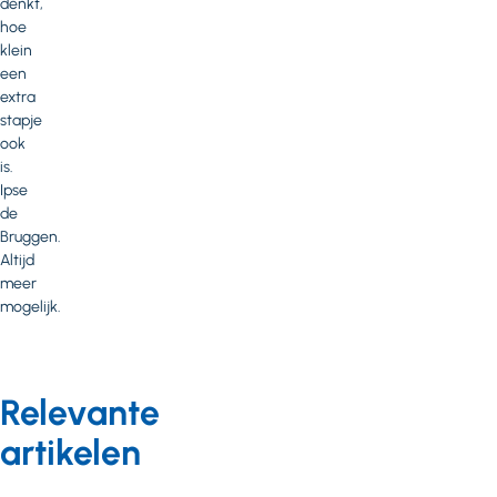
denkt,
hoe
klein
een
extra
stapje
ook
is.
Ipse
de
Bruggen.
Altijd
meer
mogelijk.
Relevante
artikelen