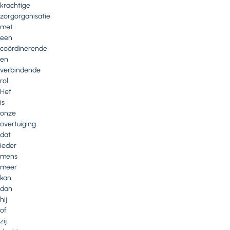
krachtige
zorgorganisatie
met
een
coördinerende
en
verbindende
rol.
Het
is
onze
overtuiging
dat
ieder
mens
meer
kan
dan
hij
of
zij