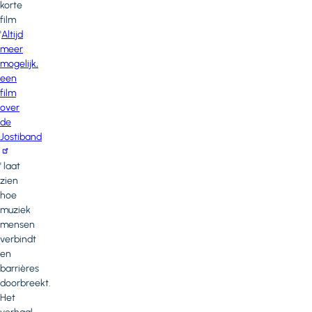
korte
film
'
Altijd
meer
mogelijk,
een
film
over
de
Jostiband
' laat
zien
hoe
muziek
mensen
verbindt
en
barrières
doorbreekt.
Het