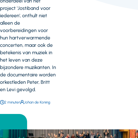
onderdeel van het
project 'Jostiband voor
iedereen', onthult niet
alleen de
voorbereidingen voor
hun hartverwarmende
concerten, maar ook de
betekenis van muziek in
het leven van deze
bijzondere muzikanten. In
de documentaire worden
orkestleden Peter, Britt
en Levi gevolgd.
Leestijd:
2 minuten
Auteur:
Johan de Koning