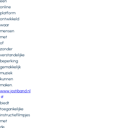
een
online
platform
ontwikkeld
waar
mensen
met
of
zonder
verstandelijke
beperking
gemakkelijk
muziek
kunnen
maken.
www.jostiband.nl
biedt
toegankelijke
instructiefilmpjes
met
de