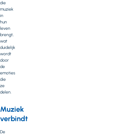
die
muziek
in
hun
leven
brengt,
wat
duidelijk
wordt
door
de
emoties
die
ze
delen.
Muziek
verbindt
De