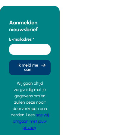
Aanmelden
nieuwsbrief
E-mailadres
Ik meld me
aan
Wij gaan altijd
zorgvuldig met je
gegevens om en
zullen deze nooit
doorverkopen aan
derden. Lees
hoe wij
omgaan met jouw
privacy
.