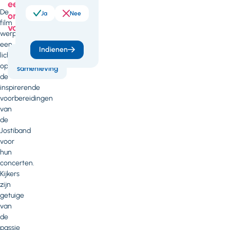
een
De
Ja
Nee
onderdeel
film
van
werpt
een
Indienen
Meedoen in
licht
de
op
samenleving
de
inspirerende
voorbereidingen
van
de
Jostiband
voor
hun
concerten.
Kijkers
zijn
getuige
van
de
passie