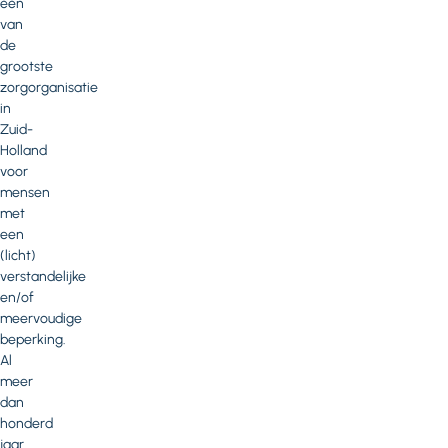
één
van
de
grootste
zorgorganisatie
in
Zuid-
Holland
voor
mensen
met
een
(licht)
verstandelijke
en/of
meervoudige
beperking.
Al
meer
dan
honderd
jaar