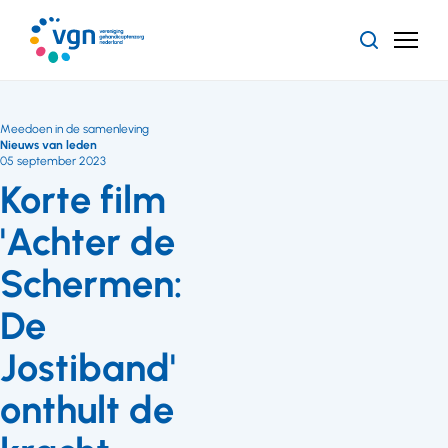
Ga
naar
Zoeken
Menu
hoofdinhoud
Vereniging
Gehandicaptenzorg
Nederland
Meedoen in de samenleving
Nieuws van leden
05 september 2023
Korte film
'Achter de
Schermen:
De
Jostiband'
onthult de