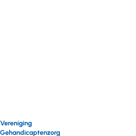
Duurzaamheid
Nieuws
16 december 2025
Nieuw: model
duurzaamheidsrapportage
gehandicaptensector
Vereniging
Gehandicaptenzorg