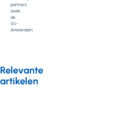
partners,
zoals
de
VU-
Amsterdam
Relevante
artikelen
Duurzaamheid