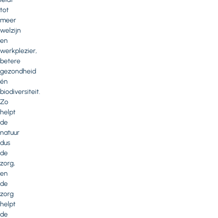
tot
meer
welzijn
en
werkplezier,
betere
gezondheid
én
biodiversiteit.
Zo
helpt
de
natuur
dus
de
zorg,
en
de
zorg
helpt
de