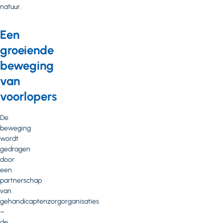
natuur.
Een
groeiende
beweging
van
voorlopers
De
beweging
wordt
gedragen
door
een
partnerschap
van
gehandicaptenzorgorganisaties
–
de