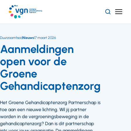
Ga
naar
Zoeken
Menu
hoofdinhoud
Vereniging
Gehandicaptenzorg
Nederland
Duurzaamheid
Nieuws
17 maart 2026
Aanmeldingen
open voor de
Groene
Gehandicaptenzorg
Het Groene Gehandicaptenzorg Partnerschap is
toe aan een nieuwe lichting. Wil jij partner
worden in de vergroeningsbeweging in de
gehandicaptenzorg? Dan is dit partnerschap
iets voor jouw organisatie. De aanmeldingen