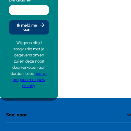
E-mailadres
Ik meld me
aan
Wij gaan altijd
zorgvuldig met je
gegevens om en
zullen deze nooit
doorverkopen aan
derden. Lees
hoe wij
omgaan met jouw
privacy
.
Snel naar...