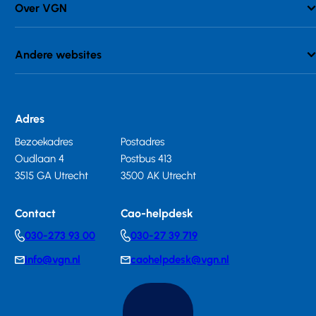
Over VGN
Andere websites
Adres
Bezoekadres
Postadres
Oudlaan 4
Postbus 413
3515 GA Utrecht
3500 AK Utrecht
Contact
Cao-helpdesk
030-273 93 00
030-27 39 719
Telephonenumber
Telephonenumber
info@vgn.nl
caohelpdesk@vgn.nl
E-
E-
mail
mail