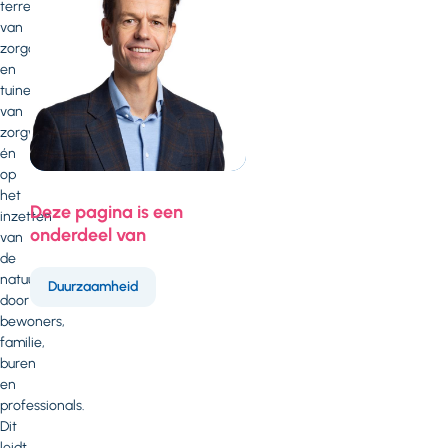
terreinen
van
zorgorganisaties
en
tuinen
van
zorgwoningen,
én
op
het
Deze pagina is een
inzetten
onderdeel van
van
de
natuur:
Duurzaamheid
door
bewoners,
familie,
buren
en
professionals.
Dit
leidt