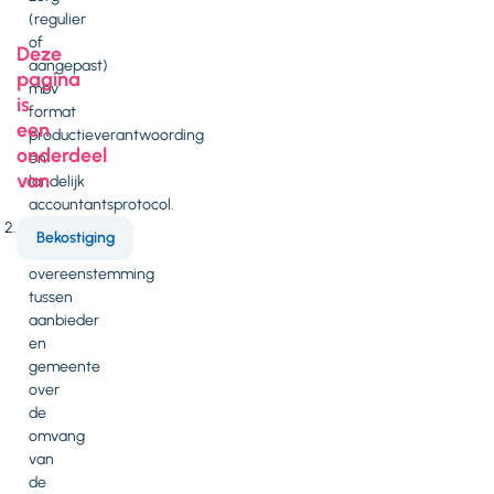
(regulier
of
Deze
aangepast)
pagina
mbv
is
format
een
productieverantwoording
onderdeel
en
van
landelijk
accountantsprotocol.
Spoor
Bekostiging
2:
overeenstemming
tussen
aanbieder
en
gemeente
over
de
omvang
van
de