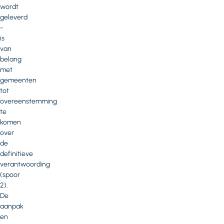
wordt
geleverd
-
is
van
belang
met
gemeenten
tot
overeenstemming
te
komen
over
de
definitieve
verantwoording
(spoor
2).
De
aanpak
en