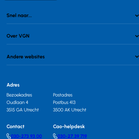
Snel naar...
Over VGN
Andere websites
Adres
Bezoekadres
Postadres
Oudlaan 4
Postbus 413
3515 GA Utrecht
3500 AK Utrecht
Contact
Cao-helpdesk
030-273 93 00
030-27 39 719
Telephonenumber
Telephonenumber