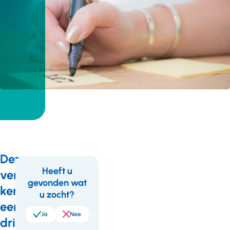
Deze
Heeft u
verantwoording
gevonden wat
Feedback
Wil
kent
u zocht?
je
een
meer
Ja
Nee
drie-