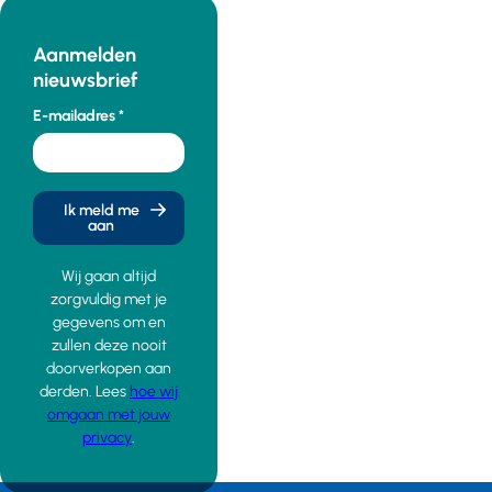
Aanmelden
nieuwsbrief
E-mailadres
Ik meld me
aan
Wij gaan altijd
zorgvuldig met je
gegevens om en
zullen deze nooit
doorverkopen aan
derden. Lees
hoe wij
omgaan met jouw
privacy
.