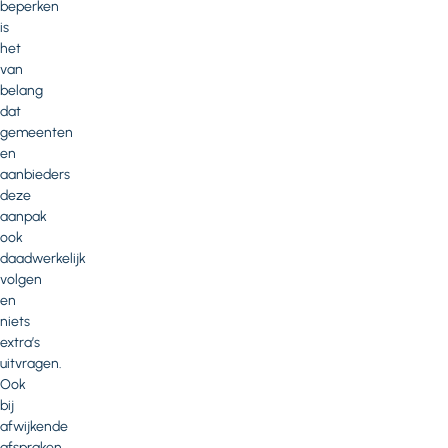
beperken
is
het
van
belang
dat
gemeenten
en
aanbieders
deze
aanpak
ook
daadwerkelijk
volgen
en
niets
extra’s
uitvragen.
Ook
bij
afwijkende
afspraken