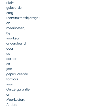
niet-
geleverde
zorg
(continuïteitsbijdrage)
en
meerkosten,
bij
voorkeur
ondersteund
door
de
eerder
dit
jaar
gepubliceerde
formats
voor
Omzetgarantie
en
Meerkosten.
Anders