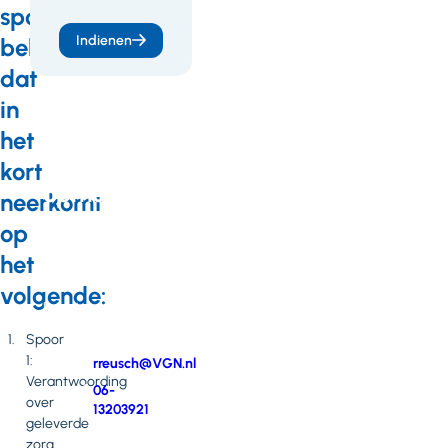
weten
sporen
of
Indienen
beleid,
heb
dat
je
in
vragen
het
of
kort
opmerkingen?
neerkomt
Neem
op
contact
het
op
met
volgende:
Renate
Reusch
Spoor
1:
E-
rreusch@VGN.nl
Verantwoording
mail
Telefoonnummer
06-
over
13203921
geleverde
zorg