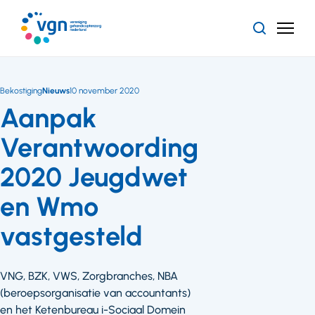
Ga
naar
Zoeken
Menu
hoofdinhoud
Vereniging
Gehandicaptenzorg
Nederland
Bekostiging
Nieuws
10 november 2020
Aanpak
Verantwoording
2020 Jeugdwet
en Wmo
vastgesteld
VNG, BZK, VWS, Zorgbranches, NBA
(beroepsorganisatie van accountants)
en het Ketenbureau i-Sociaal Domein