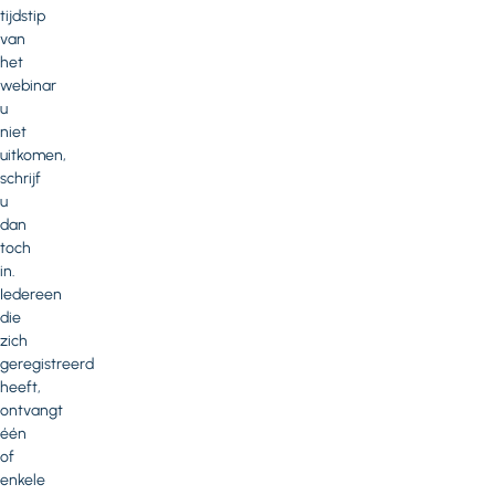
tijdstip
van
het
webinar
u
niet
uitkomen,
schrijf
u
dan
toch
in.
Iedereen
die
zich
geregistreerd
heeft,
ontvangt
één
of
enkele