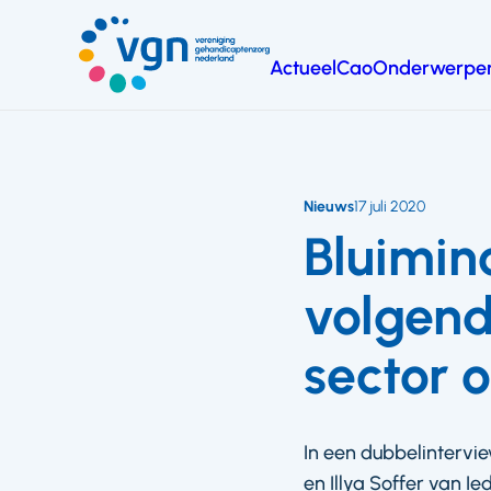
Ga
naar
Actueel
Cao
Onderwerpe
hoofdinhoud
Vereniging
Gehandicaptenzorg
Nederland
Nieuws
17 juli 2020
Bluiminc
volgend
sector o
In een dubbelintervie
en Illya Soffer van I