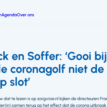
n
Agenda
Over ons
k en Soffer: ‘Gooi bi
e coronagolf niet de
p slot’
w dat te lezen is op zorgvisie.nl kijken de directeuren F
eder(in) samen terug op het effect dat de corona uitbraak 