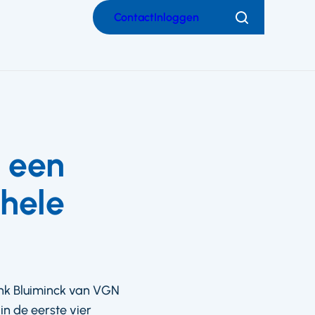
Contact
Inloggen
Zoeken
j een
 hele
rank Bluiminck van VGN
in de eerste vier