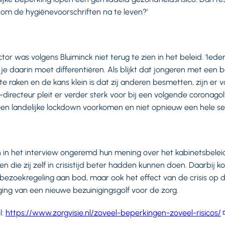
at om de hygiënevoorschriften na te leven?’
ector was volgens Bluiminck niet terug te zien in het beleid. ‘
l je daarin moet differentiëren. Als blijkt dat jongeren met een 
e raken en de kans klein is dat zij anderen besmetten, zijn er 
irecteur pleit er verder sterk voor bij een volgende coronagolf
en landelijke lockdown voorkomen en niet opnieuw een hele sect
 in het interview ongeremd hun mening over het kabinetsbeleid
n die zij zelf in crisistijd beter hadden kunnen doen. Daarbij k
bezoekregeling aan bod, maar ook het effect van de crisis op
ging van een nieuwe bezuinigingsgolf voor de zorg.
l:
https://www.zorgvisie.nl/zoveel-beperkingen-zoveel-risicos/