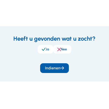
Heeft u gevonden wat u zocht?
eedback
Ja
Nee
Indienen