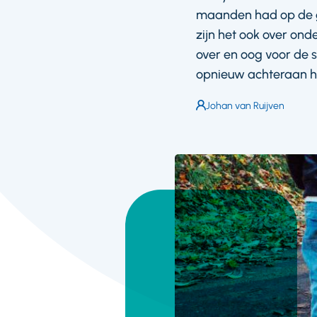
maanden had op de g
zijn het ook over on
over en oog voor de s
opnieuw achteraan ho
Auteur:
Johan van Ruijven