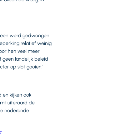
Iedereen werd gedwongen
beperking relatief weinig
voor hen veel meer
 geen landelijk beleid
or op slot gooien.’
 en kijken ook
omt uiteraard de
 de naderende