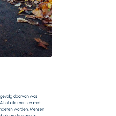
t gevolg daarvan was
 ‘Alsof alle mensen met
n moeten worden. Mensen
 alleen de vraag: in