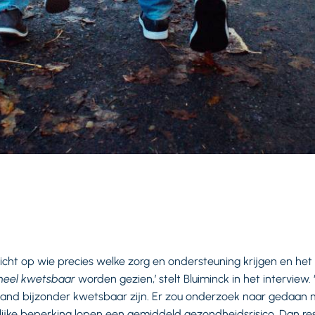
icht op wie precies welke zorg en ondersteuning krijgen en he
heel kwetsbaar
worden gezien,’ stelt Bluiminck in het interview.
land bijzonder kwetsbaar zijn. Er zou onderzoek naar gedaa
lijke beperking lopen een gemiddeld gezondheidsrisico. Dan rest