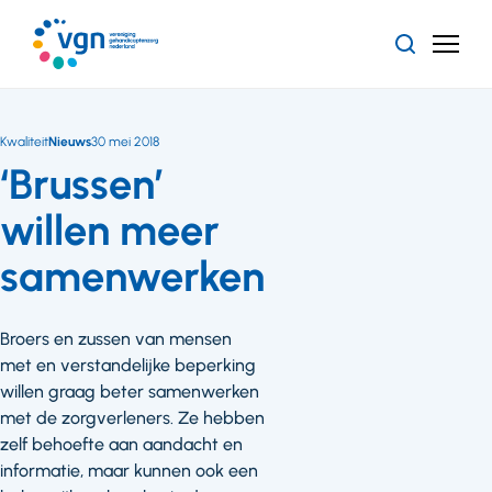
Ga
naar
Zoeken
Menu
hoofdinhoud
Vereniging
Gehandicaptenzorg
Nederland
Kwaliteit
Nieuws
30 mei 2018
‘Brussen’
willen meer
samenwerken
Broers en zussen van mensen
met en verstandelijke beperking
willen graag beter samenwerken
met de zorgverleners. Ze hebben
zelf behoefte aan aandacht en
informatie, maar kunnen ook een