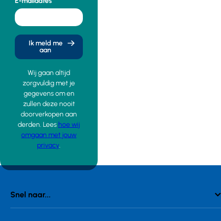
E-mailadres
Ik meld me
aan
Wij gaan altijd
zorgvuldig met je
gegevens om en
zullen deze nooit
doorverkopen aan
derden. Lees
hoe wij
omgaan met jouw
privacy
.
Snel naar...