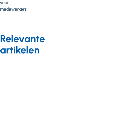
voor
medewerkers.
Relevante
artikelen
Nieuws
15 april 2019
Geen
misstanden
rond
meerzorg; wel