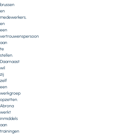
brussen
en
medewerkers,
en
een
vertrouwenspersoon
aan
te
stellen.
Daarnaast
wil
zij
zelf
een
werkgroep
opzetten.
Abrona
werkt
inmiddels
aan
trainingen