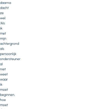
daarna
dacht
ze
wel:
‘Als
ik
met
mijn
achtergrond
als
persoonlijk
ondersteuner
al
niet
weet
waar
ik
moet
beginnen,
hoe
moet