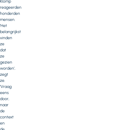
Klomp
reageerden
honderden
mensen.
‘Het
belangrijkst
vinden
ze
dat
ze
gezien
worden’,
zegt
ze.
‘Vraag
eens
door,
naar
de
context
en
de