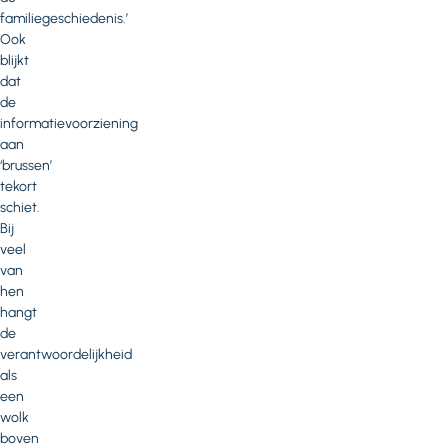
familiegeschiedenis.’
Ook
blijkt
dat
de
informatievoorziening
aan
‘brussen’
tekort
schiet.
Bij
veel
van
hen
hangt
de
verantwoordelijkheid
als
een
wolk
boven