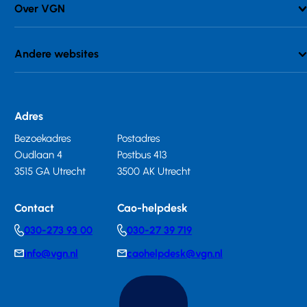
Over VGN
Andere websites
Adres
Bezoekadres
Postadres
Oudlaan 4
Postbus 413
3515 GA Utrecht
3500 AK Utrecht
Contact
Cao-helpdesk
030-273 93 00
030-27 39 719
Telephonenumber
Telephonenumber
info@vgn.nl
caohelpdesk@vgn.nl
E-
E-
mail
mail