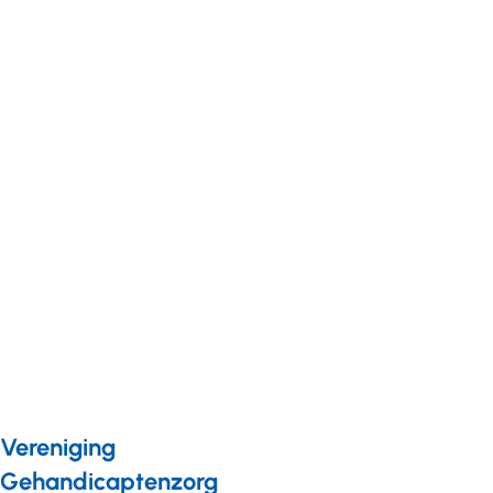
misverstanden
Nieuws
09 januari 2019
Vernieuwd
overzicht wettelijke
registraties
gehandicaptenzorg
Vereniging
Gehandicaptenzorg