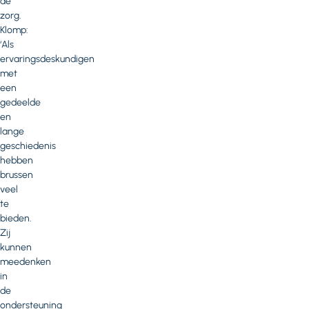
de
zorg.
Klomp:
‘Als
ervaringsdeskundigen
met
een
gedeelde
en
lange
geschiedenis
hebben
brussen
veel
te
bieden.
Zij
kunnen
meedenken
in
de
ondersteuning