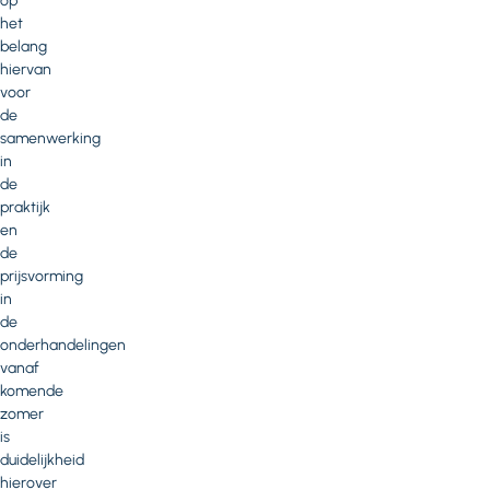
op
het
belang
hiervan
voor
de
samenwerking
in
de
praktijk
en
de
prijsvorming
in
de
onderhandelingen
vanaf
komende
zomer
is
duidelijkheid
hierover