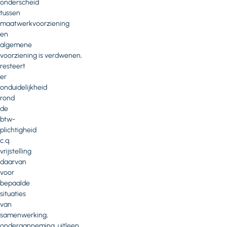
onderscheid
tussen
maatwerkvoorziening
en
algemene
voorziening is verdwenen,
resteert
er
onduidelijkheid
rond
de
btw-
plichtigheid
c.q.
vrijstelling
daarvan
voor
bepaalde
situaties
van
samenwerking,
onderaanneming, uitleen