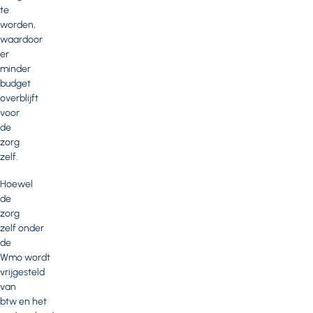
te
worden,
waardoor
er
minder
budget
overblijft
voor
de
zorg
zelf.
Hoewel
de
zorg
zelf onder
de
Wmo wordt
vrijgesteld
van
btw en het