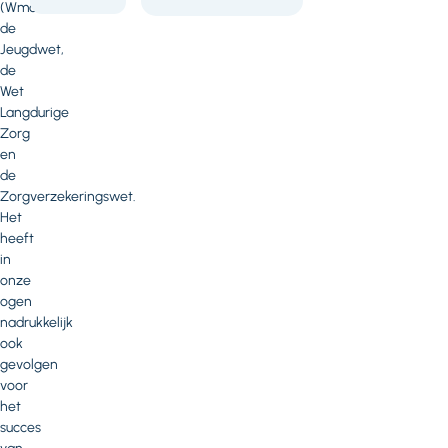
BTW hc
(Wmo),
(PDF - 350
de
kB)
Jeugdwet,
de
Wet
Langdurige
Zorg
en
de
Zorgverzekeringswet.
Het
heeft
in
onze
ogen
nadrukkelijk
ook
gevolgen
voor
het
succes