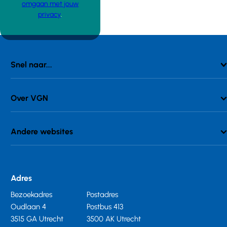
omgaan met jouw
privacy
.
Snel naar...
Over VGN
Andere websites
Adres
Bezoekadres
Postadres
Oudlaan 4
Postbus 413
3515 GA Utrecht
3500 AK Utrecht