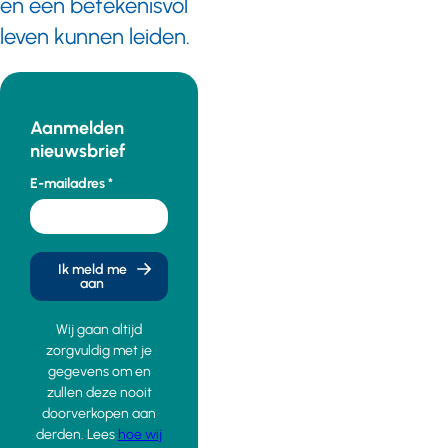
en een betekenisvol
leven kunnen leiden.
Aanmelden
nieuwsbrief
E-mailadres
Ik meld me
aan
Wij gaan altijd
zorgvuldig met je
gegevens om en
zullen deze nooit
doorverkopen aan
derden. Lees
hoe wij