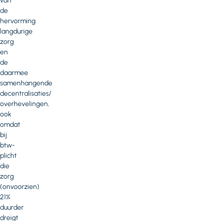
van
de
hervorming
langdurige
zorg
en
de
daarmee
samenhangende
decentralisaties/
overhevelingen,
ook
omdat
bij
btw-
plicht
die
zorg
(onvoorzien)
21%
duurder
dreigt