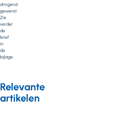
dringend
gewenst.
Zie
verder
de
brief
in
de
bijlage.
Relevante
artikelen
Vastgoed en wonen