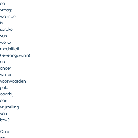
de
vraag:
wanneer
is
sprake
van
welke
modaliteit
(leveringsvorm)
en
onder
welke
voorwaarden
geldt
daarbij
een
vrijstelling
van
btw?
Gelet