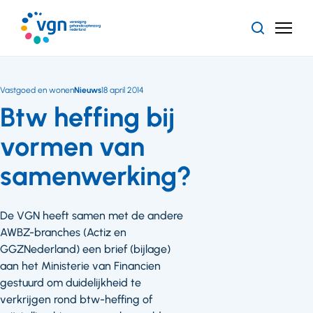
Ga
naar
Zoeken
Menu
hoofdinhoud
Vereniging
Gehandicaptenzorg
Nederland
Vastgoed en wonen
Nieuws
18 april 2014
Btw heffing bij
vormen van
samenwerking?
De VGN heeft samen met de andere
AWBZ-branches (Actiz en
GGZNederland) een brief (bijlage)
aan het Ministerie van Financien
gestuurd om duidelijkheid te
verkrijgen rond btw-heffing of