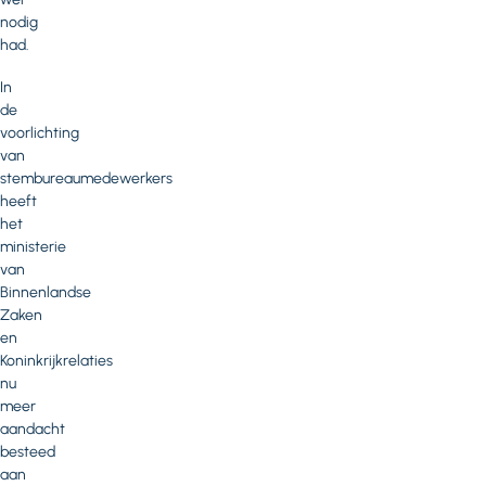
nodig
had.
In
de
voorlichting
van
stembureaumedewerkers
heeft
het
ministerie
van
Binnenlandse
Zaken
en
Koninkrijkrelaties
nu
meer
aandacht
besteed
aan