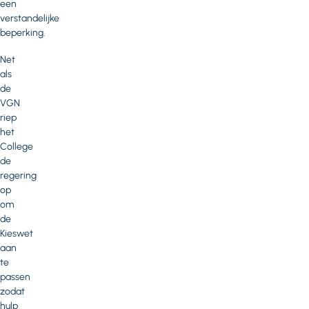
een
verstandelijke
beperking.
Net
als
de
VGN
riep
het
College
de
regering
op
om
de
Kieswet
aan
te
passen
zodat
hulp