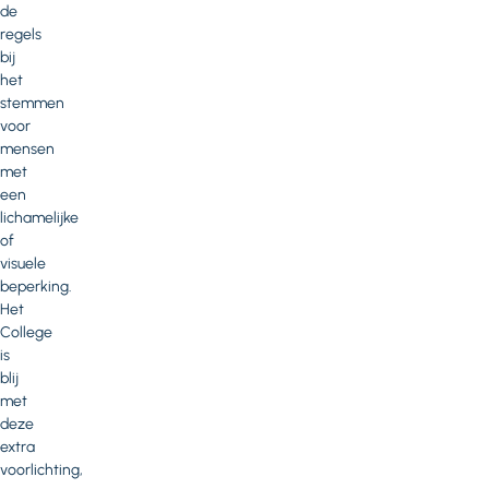
de
regels
bij
het
stemmen
voor
mensen
met
een
lichamelijke
of
visuele
beperking.
Het
College
is
blij
met
deze
extra
voorlichting,