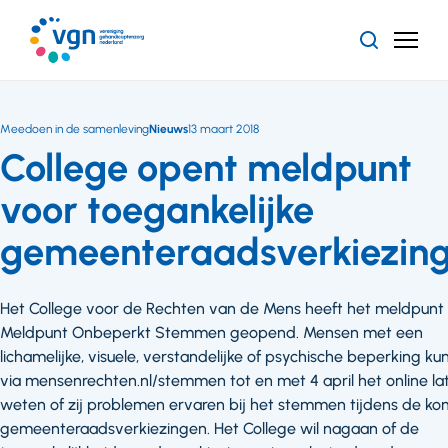
Ga
naar
Zoeken
Menu
hoofdinhoud
Vereniging
Gehandicaptenzorg
Nederland
Meedoen in de samenleving
Nieuws
13 maart 2018
College opent meldpunt
voor toegankelijke
gemeenteraadsverkiezin
Het College voor de Rechten van de Mens heeft het meldpunt
Meldpunt Onbeperkt Stemmen geopend. Mensen met een
lichamelijke, visuele, verstandelijke of psychische beperking k
via mensenrechten.nl/stemmen tot en met 4 april het online la
weten of zij problemen ervaren bij het stemmen tijdens de k
gemeenteraadsverkiezingen. Het College wil nagaan of de