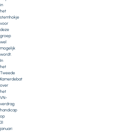
in
het
stemhokje
voor
deze
groep
wel
mogelijk
wordt.
In
het
Tweede
Kamerdebat
over
het
VN-
verdrag
handicap
op
31
januari