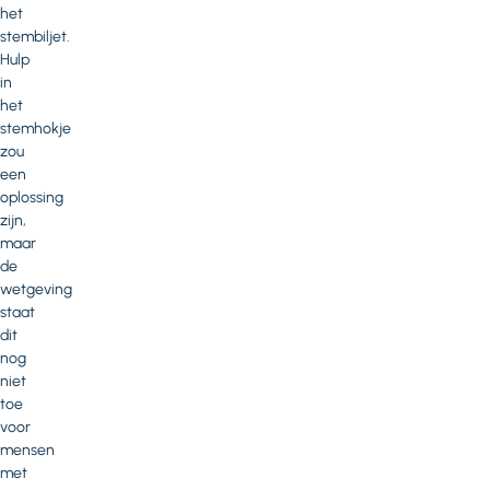
het
stembiljet.
Hulp
in
het
stemhokje
zou
een
oplossing
zijn,
maar
de
wetgeving
staat
dit
nog
niet
toe
voor
mensen
met