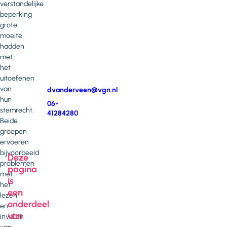
verstandelijke
contact
beperking
op
grote
met
moeite
Dianne
hadden
van
met
der
het
Veen
uitoefenen
van
E-
dvanderveen@vgn.nl
hun
mail
Telefoonnummer
06-
stemrecht.
41284280
Beide
groepen
ervoeren
bijvoorbeeld
Deze
problemen
pagina
met
is
het
een
lezen
onderdeel
en
van
invullen