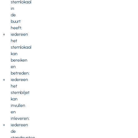
stemlokaal
in
de
buurt
heeft;
iedereen
het
stemlokaal
kan
bereiken
en
betreden;
iedereen
het
stembiljet
kan
invullen
en
inleveren;
iedereen
de
standpunten