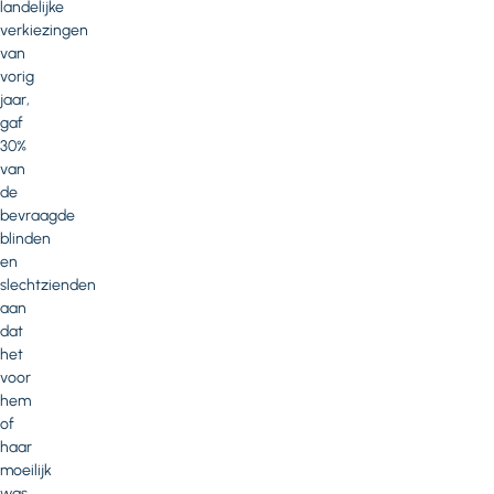
landelijke
verkiezingen
van
vorig
jaar,
gaf
30%
van
de
bevraagde
blinden
en
slechtzienden
aan
dat
het
voor
hem
of
haar
moeilijk
was