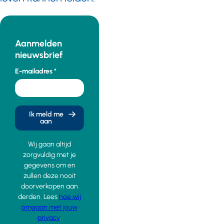
Aanmelden
nieuwsbrief
E-mailadres
Ik meld me
aan
Wij gaan altijd
zorgvuldig met je
gegevens om en
zullen deze nooit
doorverkopen aan
derden. Lees
hoe wij
omgaan met jouw
privacy
.