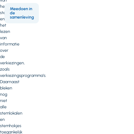
van
het
Meedoen in
stembiljet
de
samenleving
en
het
lezen
van
informatie
over
de
verkiezingen,
zoals
verkiezingsprogramma’s.
Daarnaast
bleken
nog
niet
alle
stemlokalen
en
stemhokjes
toegankelijk