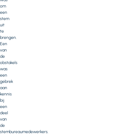
om
een
stem
uit
te
brengen.
Een
van
de
obstakels
was
een
gebrek
aan
kennis
bij
een
deel
van
de
stembureaumedewerkers.