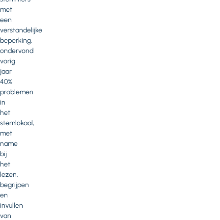
met
een
verstandelijke
beperking,
ondervond
vorig
jaar
40%
problemen
in
het
stemlokaal,
met
name
bij
het
lezen,
begrijpen
en
invullen
van