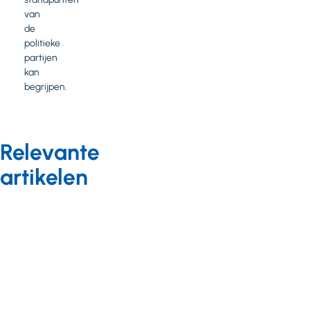
van
de
politieke
partijen
kan
begrijpen.
Relevante
artikelen
Duurzaamheid
Nieuws
11 juli 2025