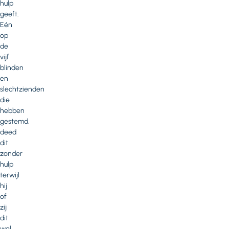
hulp
geeft.
Eén
op
de
vijf
blinden
en
slechtzienden
die
hebben
gestemd,
deed
dit
zonder
hulp
terwijl
hij
of
zij
dit
wel