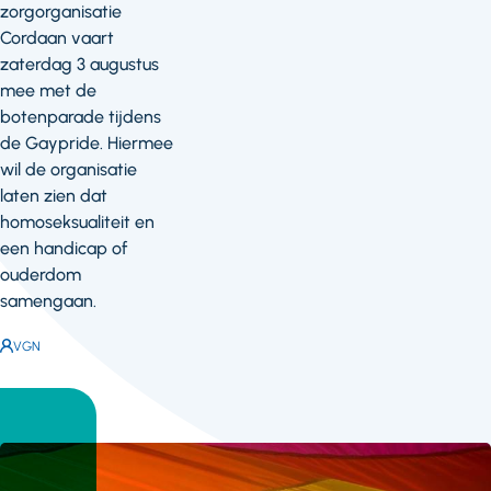
zorgorganisatie
Cordaan vaart
zaterdag 3 augustus
mee met de
botenparade tijdens
de Gaypride. Hiermee
wil de organisatie
laten zien dat
homoseksualiteit en
een handicap of
ouderdom
samengaan.
Auteur:
VGN