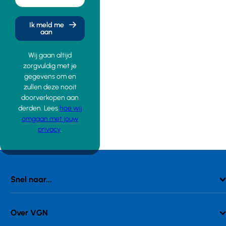
Ik meld me
aan
Wij gaan altijd
zorgvuldig met je
gegevens om en
zullen deze nooit
doorverkopen aan
derden. Lees
hoe wij
omgaan met jouw
privacy
.
Snel naar...
Over VGN