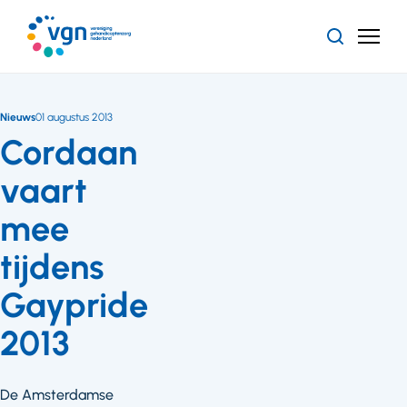
Ga
naar
Zoeken
Menu
hoofdinhoud
Vereniging
Gehandicaptenzorg
Nederland
Nieuws
01 augustus 2013
Cordaan
vaart
mee
tijdens
Gaypride
2013
De Amsterdamse