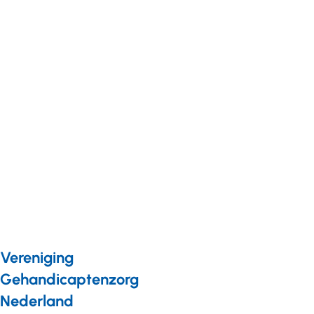
samenleving
Nieuws
29 juli 2022
Mensen met
een
verstandelijke
beperking
varen mee
tijdens Pride
Amsterdam
Vereniging
Gehandicaptenzorg
Nederland