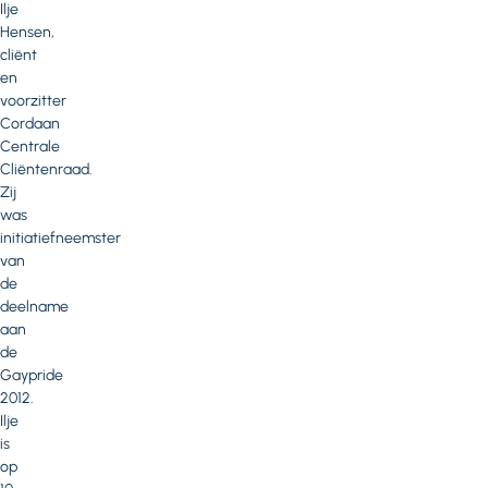
Ilje
Hensen,
cliënt
en
voorzitter
Cordaan
Centrale
Cliëntenraad.
Zij
was
initiatiefneemster
van
de
deelname
aan
de
Gaypride
2012.
Ilje
is
op