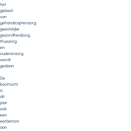
het
gebied
van
gehandicaptenzorg,
geestelijke
gezondheidzorg,
thuiszorg
en
ouderenzorg
wordt
gedaan.
De
boottocht
is
dit
jaar
ook
een
eerbetoon
aan