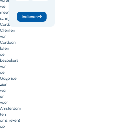
varen
we
mee’,
Indienen
schrijft
Cordaan.
Cliënten
van
Cordaan
laten
de
bezoekers
van
de
Gaypride
zien
wat
er
voor
Amsterdam
(en
omstreken)
op