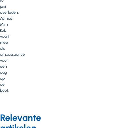
10
juni
overleden.
Actrice
Mimi
Kok
vaart
mee
als
ambassadrice
voor
een
dag
op
de
boot.
Relevante
artikelen