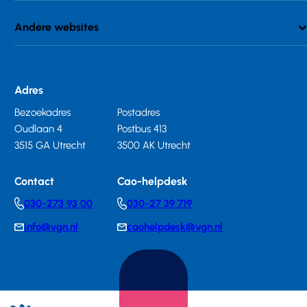
Andere websites
Adres
Bezoekadres
Postadres
Oudlaan 4
Postbus 413
3515 GA Utrecht
3500 AK Utrecht
Contact
Cao-helpdesk
030-273 93 00
030-27 39 719
Telephonenumber
Telephonenumber
info@vgn.nl
caohelpdesk@vgn.nl
E-
E-
mail
mail