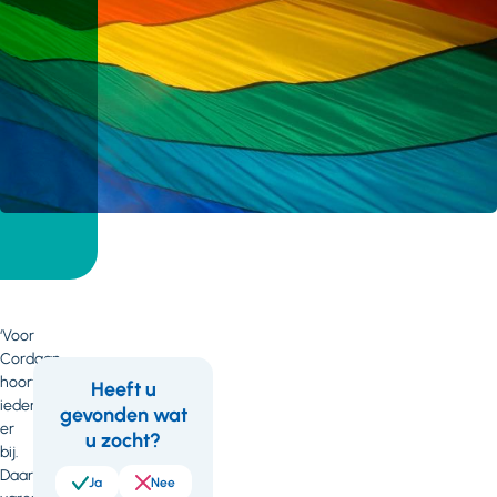
‘Voor
Cordaan
hoort
Heeft u
iedereen
gevonden wat
Feedback
er
u zocht?
bij.
Daarom
Ja
Nee