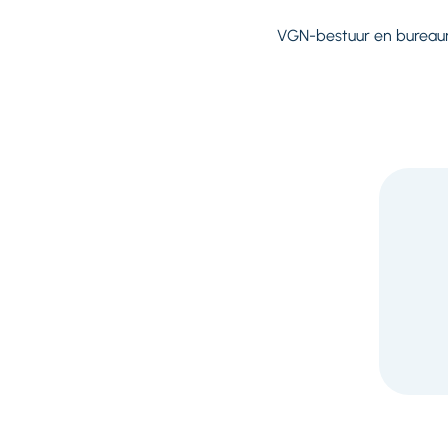
VGN-bestuur en burea
F