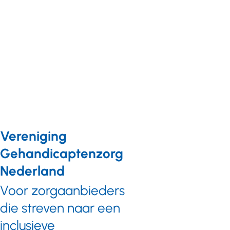
vakmanschap’
fors stootje dat op
ons afkomt'
Vereniging
Gehandicaptenzorg
Nederland
Voor zorgaanbieders
die streven naar een
inclusieve