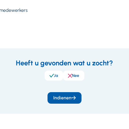
umedewerkers
Heeft u gevonden wat u zocht?
eedback
Ja
Nee
Indienen