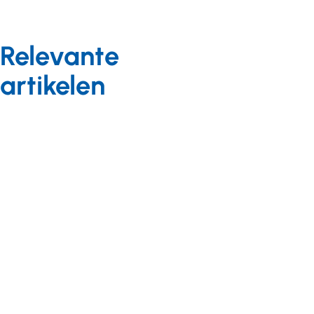
Relevante
artikelen
Arbeidszaken
Blog
13 oktober 2020
Achtergrond
19 juni 2023
‘Vraag om
Gehandicaptenzorg
vertrouwen in
financieel in het
je
nauw: 'Het is een