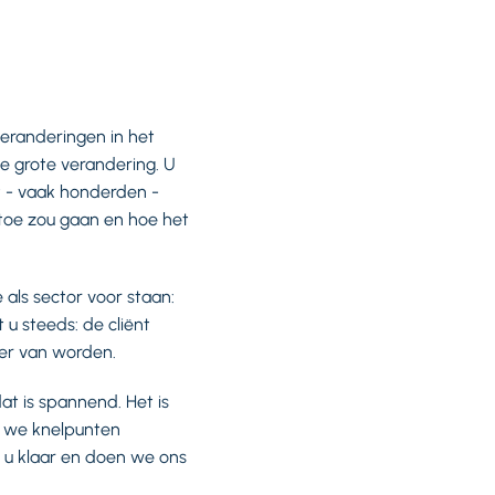
veranderingen in het
ze grote verandering. U
t - vaak honderden -
artoe zou gaan en hoe het
als sector voor staan:
 u steeds: de cliënt
ter van worden.
at is spannend. Het is
n we knelpunten
 u klaar en doen we ons