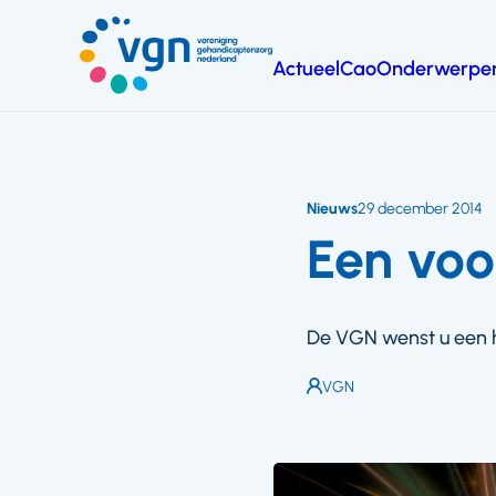
Ga
naar
Actueel
Cao
Onderwerpe
hoofdinhoud
Vereniging
Gehandicaptenzorg
Nederland
Nieuws
29 december 2014
Een voo
De VGN wenst u een h
Auteur:
VGN