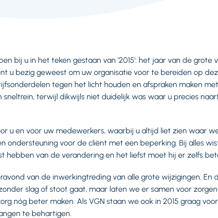
n bij u in het teken gestaan van '2015': het jaar van de grote 
d bent u bezig geweest om uw organisatie voor te bereiden op de
ijfsonderdelen tegen het licht houden en afspraken maken me
sneltrein, terwijl dikwijls niet duidelijk was waar u precies na
r u en voor uw medewerkers, waarbij u altijd liet zien waar we 
n ondersteuning voor de cliënt met een beperking. Bij alles wist
st hebben van de verandering en het liefst moet hij er zelfs be
avond van de inwerkingtreding van alle grote wijzigingen. En d
s zonder slag of stoot gaat, maar laten we er samen voor zorge
org nóg beter maken. Als VGN staan we ook in 2015 graag voor
angen te behartigen.