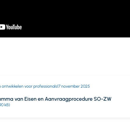
 ontwikkelen voor professionals
17 november 2025
amma van Eisen en Aanvraagprocedure SO-ZW
90 kB)