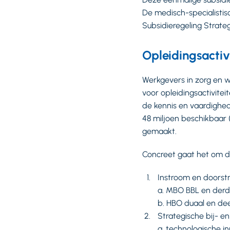
De medisch-specialistis
Subsidieregeling Strate
Opleidingsactiv
Werkgevers in zorg en w
voor opleidingsactivite
de kennis en vaardighed
48 miljoen beschikbaar 
gemaakt.
Concreet gaat het om de
Instroom en doors
a. MBO BBL en der
b. HBO duaal en dee
Strategische bij- e
a. technologische i