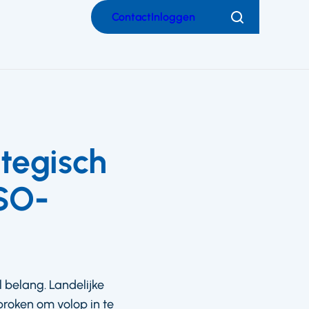
Contact
Inloggen
Zoeken
ategisch
(SO-
l belang. Landelijke
roken om volop in te