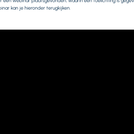
r een webinar plaatsgevonden, waarin een toelichting is gege
binar kan je hieronder terugkijken.