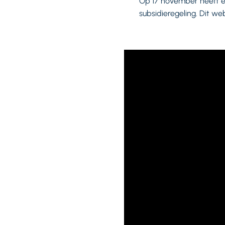
Op 17 november heeft e
subsidieregeling. Dit we