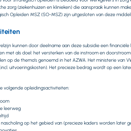
che zorg (ziekenhuizen en klinieken) die aanspraak kunnen mak
gisch Opleiden MSZ (SO-MSZ) zijn uitgesloten van deze middel
iteiten
elzijn kunnen door deelname aan deze subsidie een financiële
iten met als doel: het versterken van de instroom en doorstroo
en op de thema’s genoemd in het AZWA. Het ministerie van VWS
(incl. uitvoeringskosten). Het precieze bedrag wordt op een l
 volgende opleidingsactiviteiten:
troom
de leerweg
ltijd
n nascholing op het gebied van (precieze kaders worden later g
nnovaties