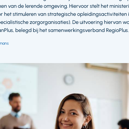
ken van de lerende omgeving. Hiervoor stelt het ministe
 het stimuleren van strategische opleidingsactiviteiten i
cialistische zorgorganisaties). De uitvoering hiervan word
nPlus, belegd bij het samenwerkingsverband RegioPlus.
nmans