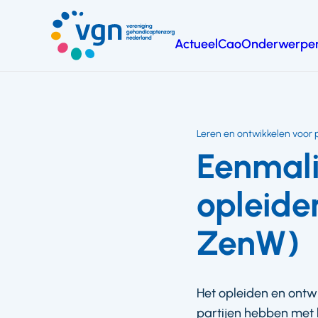
Ga
naar
Actueel
Cao
Onderwerpe
hoofdinhoud
Vereniging
Gehandicaptenzorg
Nederland
Leren en ontwikkelen voor 
Eenmali
opleide
ZenW)
Het opleiden en ontwi
partijen hebben met 