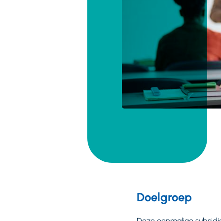
Doelgroep
Deze eenmalige subsidie