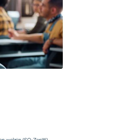
 en welzijn (SO-ZenW).