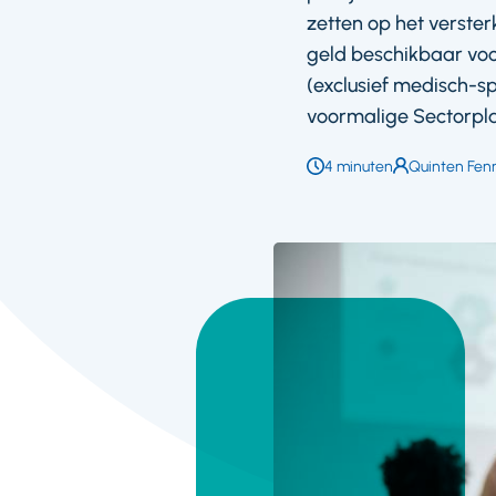
zetten op het verster
geld beschikbaar voor
(exclusief medisch-spe
voormalige Sectorpla
Leestijd:
4 minuten
Auteur:
Quinten Fe