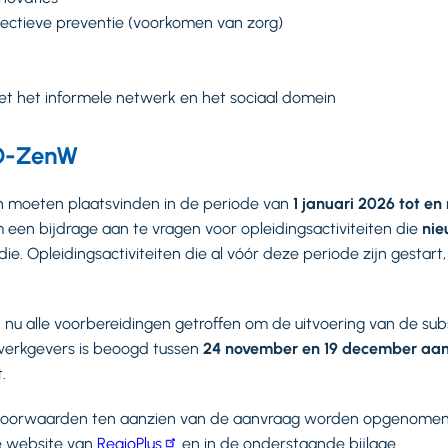
ollectieve preventie (voorkomen van zorg)
t het informele netwerk en het sociaal domein
SO-ZenW
en moeten plaatsvinden in de periode van
1 januari 2026 tot e
m een bijdrage aan te vragen voor opleidingsactiviteiten die
ni
die. Opleidingsactiviteiten die al vóór deze periode zijn gestart
 nu alle voorbereidingen getroffen om de uitvoering van de sub
werkgevers is beoogd tussen
24 november en 19 december aa
t.
 voorwaarden ten aanzien van de aanvraag worden opgenomen
de website van
RegioPlus
en in de onderstaande bijlage.