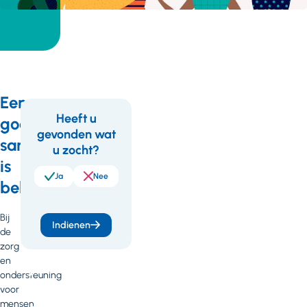
Een
Heeft u
goede
gevonden wat
Feedback
Wil
samenwerking
u zocht?
je
is
meer
Ja
Nee
belangrijk
weten
Bij
of
Indienen
de
heb
zorg
en
je
ondersteuning
vragen
voor
mensen