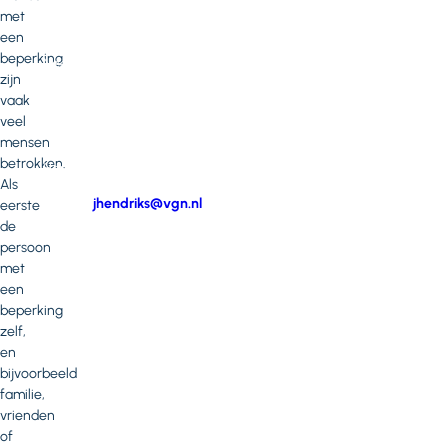
of
met
opmerkingen?
een
beperking
Neem
zijn
contact
vaak
op
veel
met
mensen
Jessica
betrokken.
Hendriks
Als
E-
jhendriks@vgn.nl
eerste
mail
de
Telefoonnummer
persoon
met
een
beperking
zelf,
en
bijvoorbeeld
familie,
vrienden
of