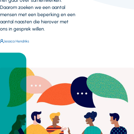
het gaat over samenwerken.
Daarom zoeken we een aantal
mensen met een beperking en een
aantal naasten die hierover met
ons in gesprek willen.
Auteur:
Jessica Hendriks