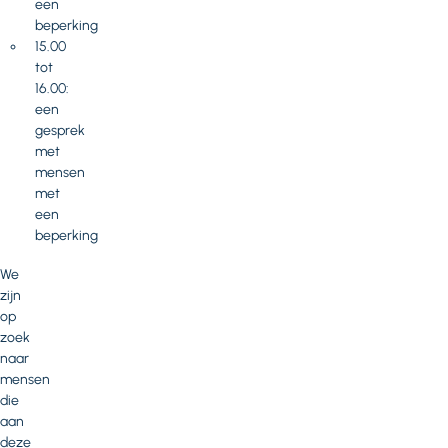
een
beperking
15.00
tot
16.00:
een
gesprek
met
mensen
met
een
beperking
We
zijn
op
zoek
naar
mensen
die
aan
deze