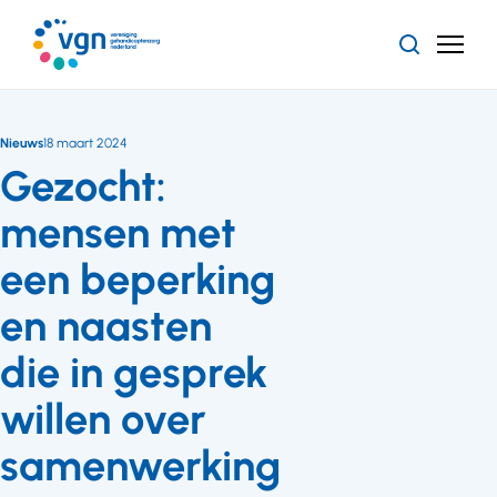
Ga
naar
Zoeken
Menu
hoofdinhoud
Vereniging
Gehandicaptenzorg
Nederland
Nieuws
18 maart 2024
Gezocht:
mensen met
een beperking
en naasten
die in gesprek
willen over
samenwerking