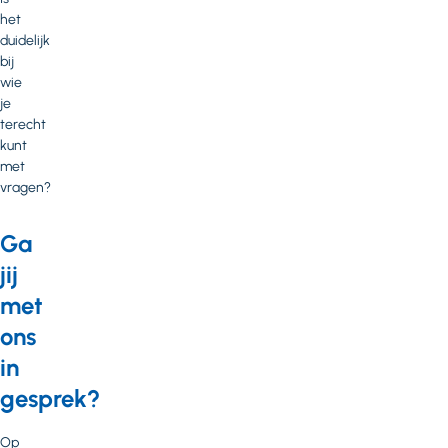
het
duidelijk
bij
wie
je
terecht
kunt
met
vragen?
Ga
jij
met
ons
in
gesprek?
Op