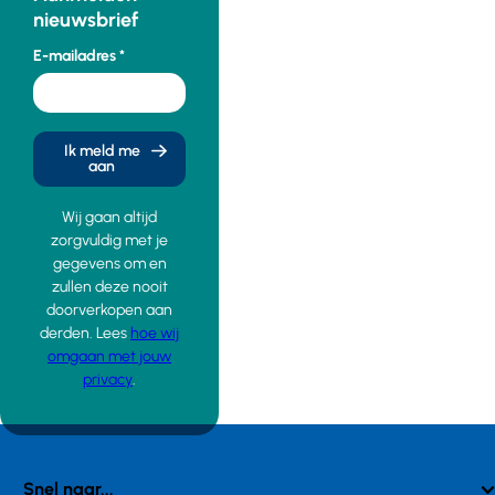
nieuwsbrief
E-mailadres
Ik meld me
aan
Wij gaan altijd
zorgvuldig met je
gegevens om en
zullen deze nooit
doorverkopen aan
derden. Lees
hoe wij
omgaan met jouw
privacy
.
Snel naar...