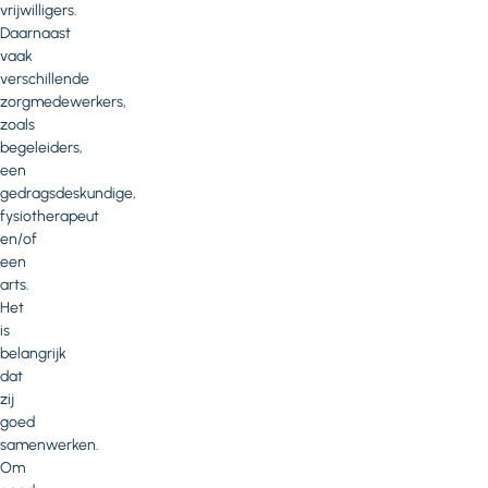
vrijwilligers.
Daarnaast
vaak
verschillende
zorgmedewerkers,
zoals
begeleiders,
een
gedragsdeskundige,
fysiotherapeut
en/of
een
arts.
Het
is
belangrijk
dat
zij
goed
samenwerken.
Om