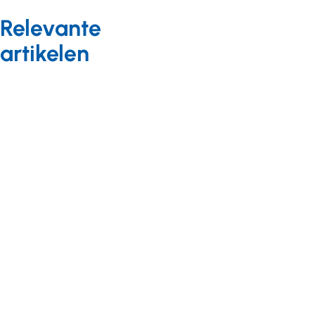
Relevante
artikelen
Governance
Nieuws
12 mei 2025
Handreiking
Verantwoordelijkheidsverdeling
bij samenwerking in de
gehandicaptenzorg
geactualiseerd