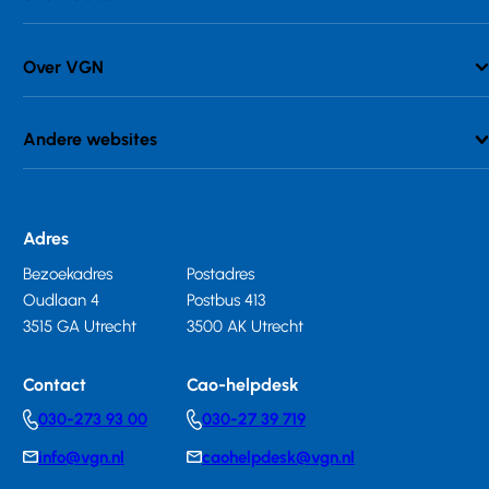
Over VGN
Andere websites
Adres
Bezoekadres
Postadres
Oudlaan 4
Postbus 413
3515 GA Utrecht
3500 AK Utrecht
Contact
Cao-helpdesk
030-273 93 00
030-27 39 719
Telephonenumber
Telephonenumber
info@vgn.nl
caohelpdesk@vgn.nl
E-
E-