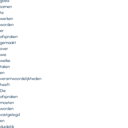
goed
samen
te
werken
worden
er
afspraken
gemaakt
over
wie
welke
taken
en
verantwoordelijkheden
heeft.
Die
afspraken
moeten
worden
vastgelegd
en
duidelijk