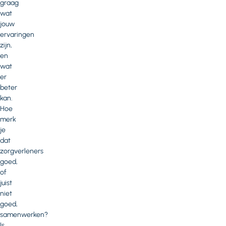
graag
wat
jouw
ervaringen
zijn,
en
wat
er
beter
kan.
Hoe
merk
je
dat
zorgverleners
goed,
of
juist
niet
goed,
samenwerken?
Is