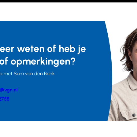
meer weten of heb je
of opmerkingen?
p met Sam van den Brink
k@vgn.nl
er
2755