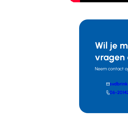
Wil je 
vragen 
Neem contact o
E-
svdbrin
mail
Telefoonnumm
06-2014