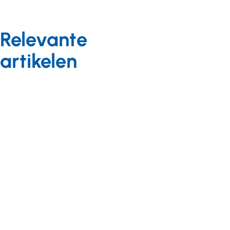
Relevante
artikelen
Kennis en
Kennis en
onderzoek
onderzoek
Nieuws
Nieuws
23 mei 2019
11 oktober 2017
Doe mee
Kennis
met het
testen met
leernetwerk
Zorgdialoog
'LVB in het
App