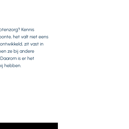
ptenzorg? Kennis
onte, het valt niet eens
ntwikkeld, zit vast in
ben ze bij andere
 Daarom is er het
bij hebben.