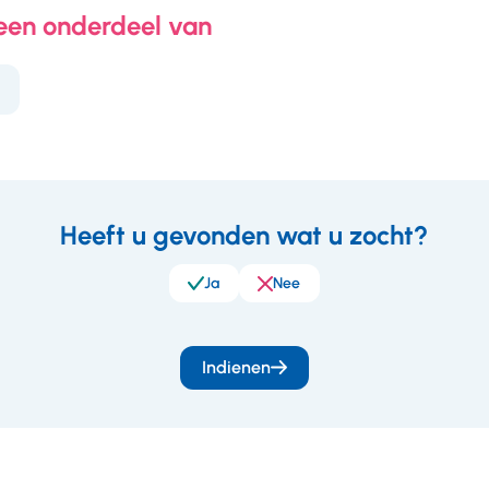
 een onderdeel van
Heeft u gevonden wat u zocht?
eedback
Ja
Nee
Indienen