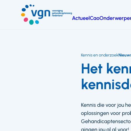
Ga
naar
Actueel
Cao
Onderwerpe
hoofdinhoud
Vereniging
Gehandicaptenzorg
Nederland
Kennis en onderzoek
Nieuw
Het ken
kennisd
Kennis die voor jou he
oplossingen voor prob
Gehandicaptensector. 
gingen jou al al voor!