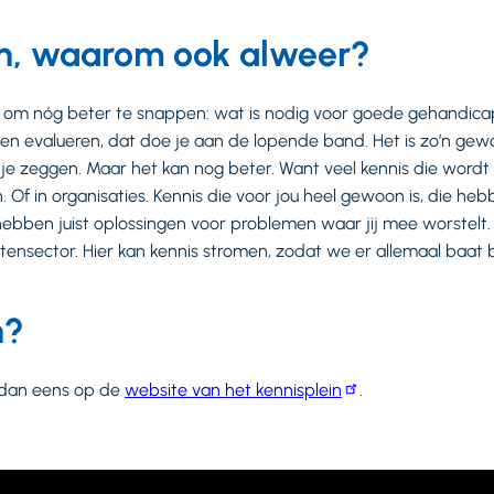
en, waarom ook alweer?
st om nóg beter te snappen: wat is nodig voor goede gehandica
en evalueren, dat doe je aan de lopende band. Het is zo’n gewo
je zeggen. Maar het kan nog beter. Want veel kennis die wordt o
Of in organisaties. Kennis die voor jou heel gewoon is, die heb
j hebben juist oplossingen voor problemen waar jij mee worstelt.
ensector. Hier kan kennis stromen, zodat we er allemaal baat 
n?
k dan eens op de
website van het kennisplein
.