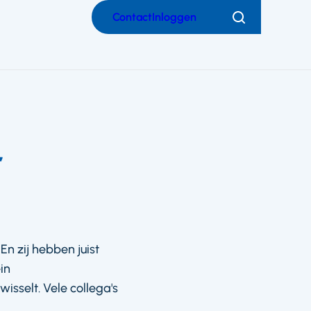
Contact
Inloggen
Zoeken
r
En zij hebben juist
in
isselt. Vele collega's