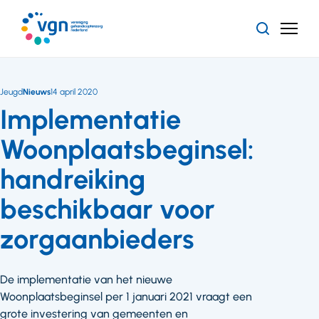
Ga
naar
Zoeken
Menu
hoofdinhoud
Vereniging
Gehandicaptenzorg
Nederland
Jeugd
Nieuws
14 april 2020
Implementatie
Woonplaatsbeginsel:
handreiking
beschikbaar voor
zorgaanbieders
De implementatie van het nieuwe
Woonplaatsbeginsel per 1 januari 2021 vraagt een
grote investering van gemeenten en