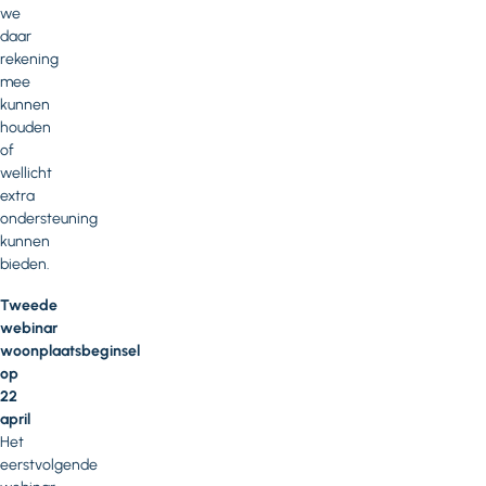
we
daar
rekening
mee
kunnen
houden
of
wellicht
extra
ondersteuning
kunnen
bieden.
Tweede
webinar
woonplaatsbeginsel
op
22
april
Het
eerstvolgende