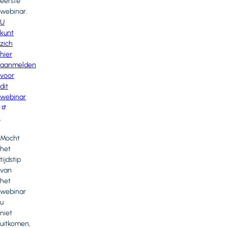
eerste
webinar.
U
kunt
zich
hier
aanmelden
voor
dit
webinar
.
Mocht
het
tijdstip
van
het
webinar
u
niet
uitkomen,