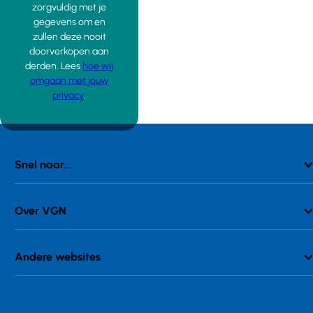
zorgvuldig met je
gegevens om en
zullen deze nooit
doorverkopen aan
derden. Lees
hoe wij
omgaan met jouw
privacy
.
Snel naar...
Over VGN
Andere websites