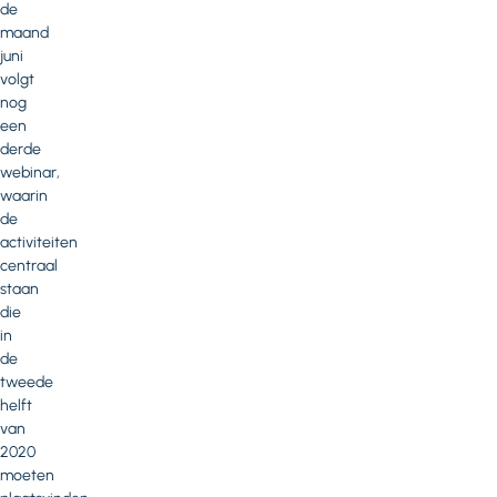
de
maand
juni
volgt
nog
een
derde
webinar,
waarin
de
activiteiten
centraal
staan
die
in
de
tweede
helft
van
2020
moeten