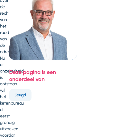
over
de
rechtmatigheid
van
het
raadplegen
van
de
adreshistorie.
Nu
er
onzekerheid
Deze pagina is een
is
onderdeel van
ontstaan
wil
Jeugd
het
ketenbureau
dit
eerst
grondig
uitzoeken
voordat