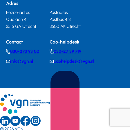
Adres
Bezoekadres
Postadres
Oudlaan 4
Postbus 413
3515 GA Utrecht
3500 AK Utrecht
Contact
Cao-helpdesk
030-273 93 00
030-27 39 719
Telephonenumber
Telephonenumber
info@vgn.nl
caohelpdesk@vgn.nl
E-
E-
mail
mail
LinkedIn
Youtube
Instagram
Sociale
Facebook
© 2026
VGN
(external
(external
(external