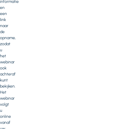
informatie
en
een
link
naar
de
opname,
zodat
u
het
webinar
ook
achteraf
kunt
bekijken.
Het
webinar
volgt
u
online
vanaf
uw