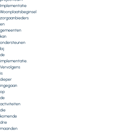
Implementatie
Woonplaatsbeginsel
zorgaanbieders
en
gemeenten
kan
ondersteunen
bij
de
implementatie.
Vervolgens
is
dieper
ingegaan
op
de
activiteiten
die
komende
drie
maanden