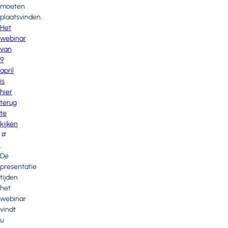
moeten
plaatsvinden.
Het
webinar
van
9
april
is
hier
terug
te
kijken
.
De
presentatie
tijden
het
webinar
vindt
u