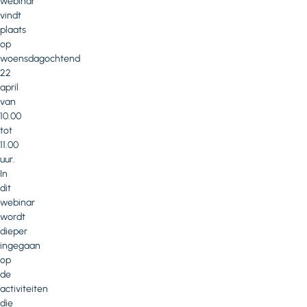
webinar
vindt
plaats
op
woensdagochtend
22
april
van
10.00
tot
11.00
uur.
In
dit
webinar
wordt
dieper
ingegaan
op
de
activiteiten
die