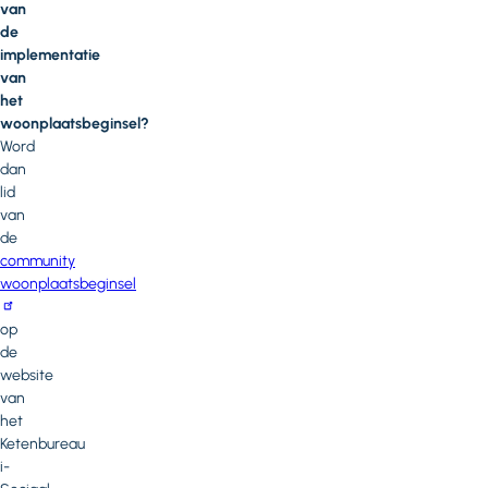
van
de
implementatie
van
het
woonplaatsbeginsel?
Word
dan
lid
van
de
community
woonplaatsbeginsel
op
de
website
van
het
Ketenbureau
i-