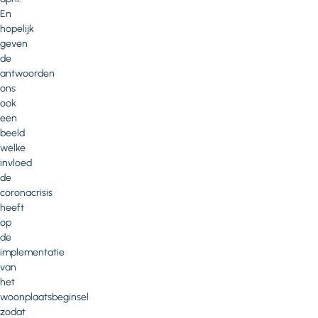
En
hopelijk
geven
de
antwoorden
ons
ook
een
beeld
welke
invloed
de
coronacrisis
heeft
op
de
implementatie
van
het
woonplaatsbeginsel
zodat