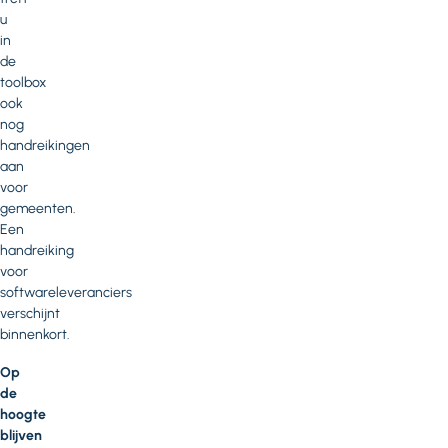
u
in
de
toolbox
ook
nog
handreikingen
aan
voor
gemeenten.
Een
handreiking
voor
softwareleveranciers
verschijnt
binnenkort.
Op
de
hoogte
blijven