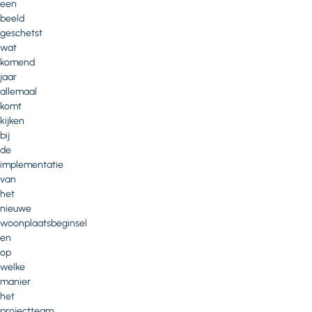
een
beeld
geschetst
wat
komend
jaar
allemaal
komt
kijken
bij
de
implementatie
van
het
nieuwe
woonplaatsbeginsel
en
op
welke
manier
het
projectteam