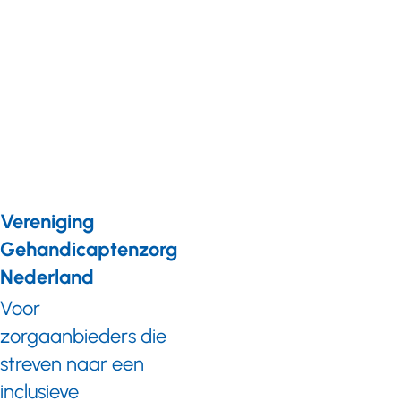
Nieuws
20 februari 2020
Implementatie van
het
woonplaatsbeginsel
van start
Vereniging
Gehandicaptenzorg
Nederland
Voor
zorgaanbieders die
streven naar een
inclusieve