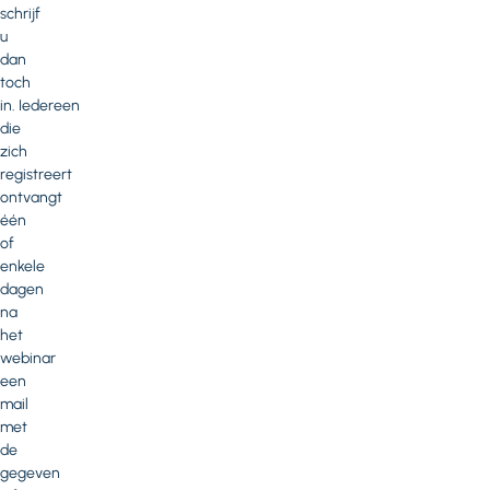
schrijf
u
dan
toch
in. Iedereen
die
zich
registreert
ontvangt
één
of
enkele
dagen
na
het
webinar
een
mail
met
de
gegeven