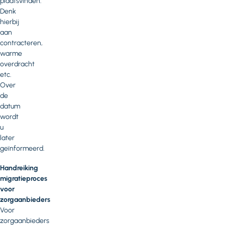
plaatsvinden.
Denk
hierbij
aan
contracteren,
warme
overdracht
etc.
Over
de
datum
wordt
u
later
geïnformeerd.
Handreiking
migratieproces
voor
zorgaanbieders
Voor
zorgaanbieders