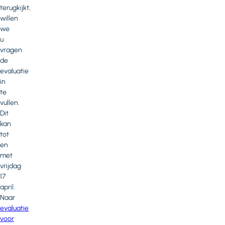
terugkijkt,
willen
we
u
vragen
de
evaluatie
in
te
vullen.
Dit
kan
tot
en
met
vrijdag
17
april.
Naar
evaluatie
voor