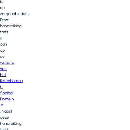
is
op
zorgaanbieders.
Deze
handreiking
treft
u
aan
op
de
website
van
het
Ketenbureau
i-
Sociaal
Domein
. Naast
deze
handreiking
treft