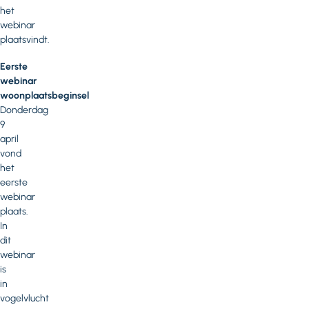
het
webinar
plaatsvindt.
Eerste
webinar
woonplaatsbeginsel
Donderdag
9
april
vond
het
eerste
webinar
plaats.
In
dit
webinar
is
in
vogelvlucht