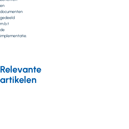
en
documenten
gedeeld
m.b.t
de
implementatie.
Relevante
artikelen
Jeugd