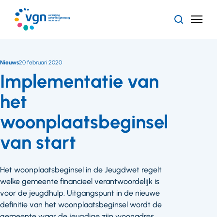
Ga
naar
Zoeken
Menu
hoofdinhoud
Vereniging
Gehandicaptenzorg
Nederland
Nieuws
20 februari 2020
Implementatie van
het
woonplaatsbeginsel
van start
Het woonplaatsbeginsel in de Jeugdwet regelt
welke gemeente financieel verantwoordelijk is
voor de jeugdhulp. Uitgangspunt in de nieuwe
definitie van het woonplaatsbeginsel wordt de
gemeente waar de jeugdige zijn woonadres