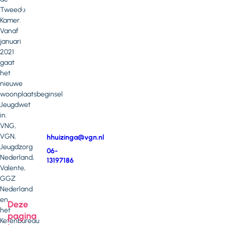
je
Tweede
vragen
Kamer.
Vanaf
of
januari
opmerkingen?
2021
gaat
Neem
het
contact
nieuwe
op
woonplaatsbeginsel
met
Jeugdwet
Han
in.
Huizinga
VNG,
VGN,
E-
hhuizinga@vgn.nl
Jeugdzorg
mail
Telefoonnummer
06-
Nederland,
13197186
Valente,
GGZ
Nederland
en
Deze
het
pagina
Ketenbureau