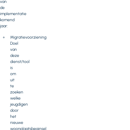
van
de
implementatie
komend
jaar:
Migratievoorziening
Doel
van
deze
dienst/tool
is
om
uit
te
zoeken
welke
jeugdigen
door
het
nieuwe
woonplaatsbeginsel