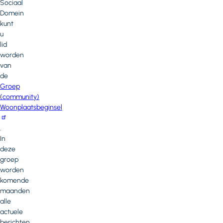
Sociaal
Domein
kunt
u
lid
worden
van
de
Groep
(community)
Woonplaatsbeginsel
.
In
deze
groep
worden
komende
maanden
alle
actuele
berichten