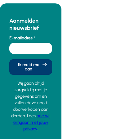
Aanmelden
nieuwsbrief
E-mailadres
Ik meld me
aan
Wij gaan altijd
zorgvuldig met je
gegevens om en
zullen deze nooit
doorverkopen aan
derden. Lees
hoe wij
omgaan met jouw
privacy
.