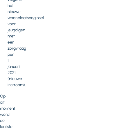
het
nieuwe
woonplaatsbeginsel
voor
jeugdigen
met
een
zorgvraag
per
1
januari
2021
(nieuwe
instroom).
Op
dit
moment
wordt
de
laatste