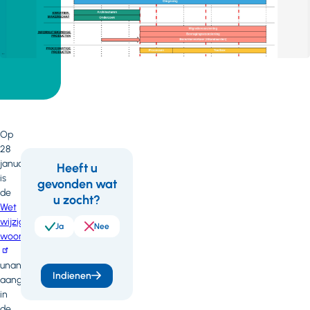
Op
28
januari
Heeft u
is
gevonden wat
Feedback
Wil
de
u zocht?
je
Wet
wijziging
meer
Ja
Nee
woonplaatsbeginsel
weten
unaniem
of
Indienen
aangenomen
heb
in
de