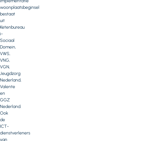
Implementatie
woonplaatsbeginsel
bestaat
uit
Ketenbureau
i-
Sociaal
Domein,
VWS,
VNG,
VGN,
Jeugdzorg
Nederland,
Valente
en
GGZ
Nederland.
Ook
de
ICT-
dienstverleners
van