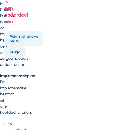
is
i-
een
Sociaal
onderdeel
Domein
van
gaan
de
implementatie
Administratieve
bij
lasten
gemeenten
Jeugd
en
zorgaanbieders
ondersteunen.
Implementatieplan
De
implementatie
bestaat
uit
drie
hoofdactiviteiten:
Het
inzichtelijk