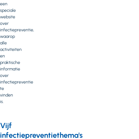
een
speciale
website
over
infectiepreventie,
waarop
alle
activiteiten
en
praktische
informatie
over
infectiepreventie
te
vinden
is.
Vijf
infectiepreventiethema's