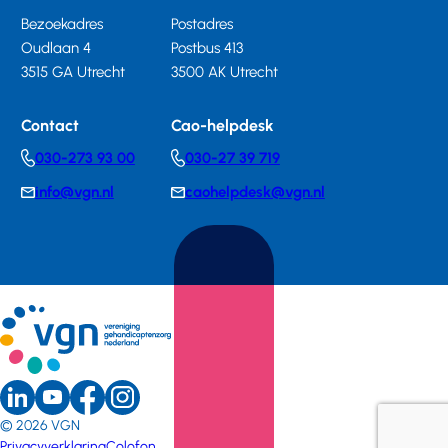
Bezoekadres
Postadres
Oudlaan 4
Postbus 413
3515 GA Utrecht
3500 AK Utrecht
Contact
Cao-helpdesk
030-273 93 00
030-27 39 719
Telephonenumber
Telephonenumber
info@vgn.nl
caohelpdesk@vgn.nl
E-
E-
mail
mail
LinkedIn
Youtube
Instagram
Sociale
Facebook
© 2026
VGN
(external
(external
(external
(external
Privacyverklaring
Colofon