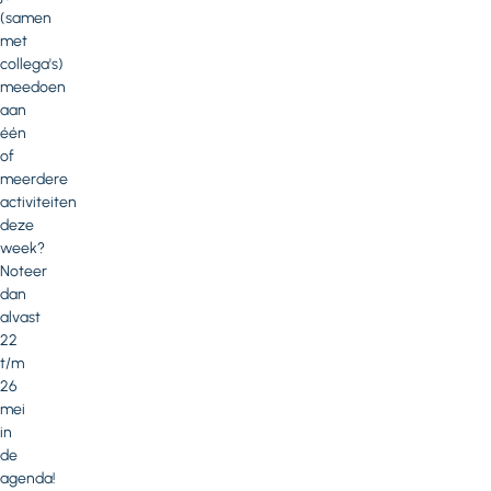
(samen
met
collega's)
meedoen
aan
één
of
meerdere
activiteiten
deze
week?
Noteer
dan
alvast
22
t/m
26
mei
in
de
agenda!