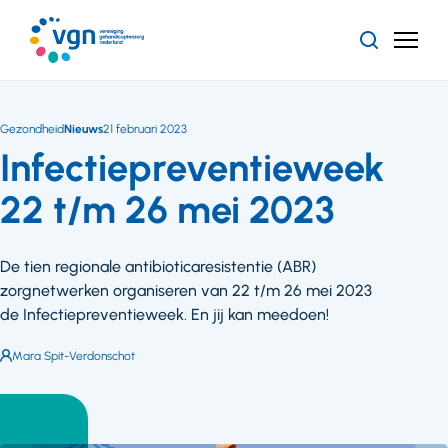
Ga
naar
Zoeken
Menu
hoofdinhoud
Vereniging
Gehandicaptenzorg
Nederland
Gezondheid
Nieuws
21 februari 2023
Infectiepreventieweek
22 t/m 26 mei 2023
De tien regionale antibioticaresistentie (ABR)
zorgnetwerken organiseren van 22 t/m 26 mei 2023
de Infectiepreventieweek. En jij kan meedoen!
Auteur:
Mara Spit-Verdonschot