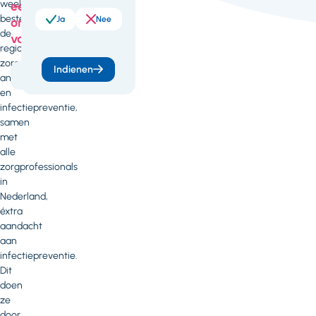
week
een
besteden
Ja
Nee
onderdeel
de
van
regionale
zorgnetwerken
Indienen
Gezondheid
antibioticaresistentie
en
infectiepreventie,
samen
met
alle
zorgprofessionals
in
Nederland,
éxtra
aandacht
aan
infectiepreventie.
Dit
doen
ze
door