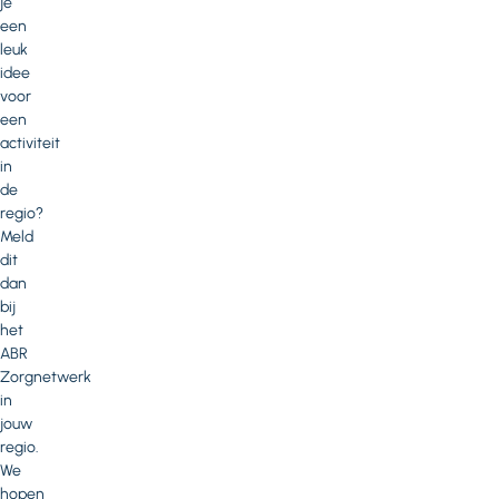
je
een
leuk
idee
voor
een
activiteit
in
de
regio?
Meld
dit
dan
bij
het
ABR
Zorgnetwerk
in
jouw
regio.
We
hopen