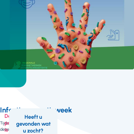
Infectiepreventieweek
Deze
Heeft u
pagina
Tijdens
gevonden wat
Feedback
is
deze
u zocht?