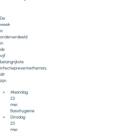
De
week
is
onderverdeeld
in
de
vijf
belangrijkste
infectiepreventiethema's,
dit
zijn:
Maandag
22
mei:
Basishygiëne
Dinsdag
23
mei: