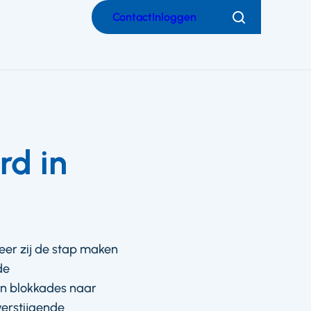
Contact
Inloggen
Zoeken
rd in
eer zij de stap maken
de
an blokkades naar
verstijgende