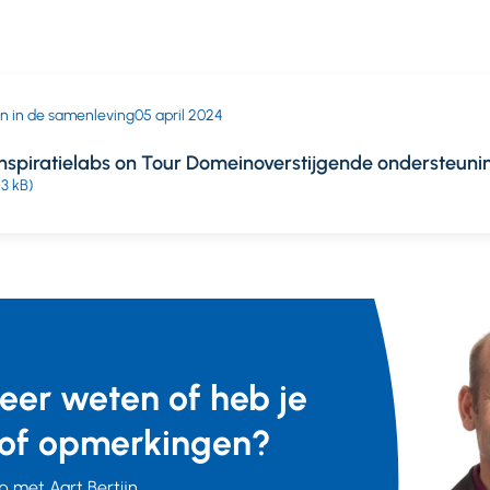
 in de samenleving
05 april 2024
Inspiratielabs on Tour Domeinoverstijgende ondersteuni
13 kB)
meer weten of heb je
of opmerkingen?
 met Aart Bertijn