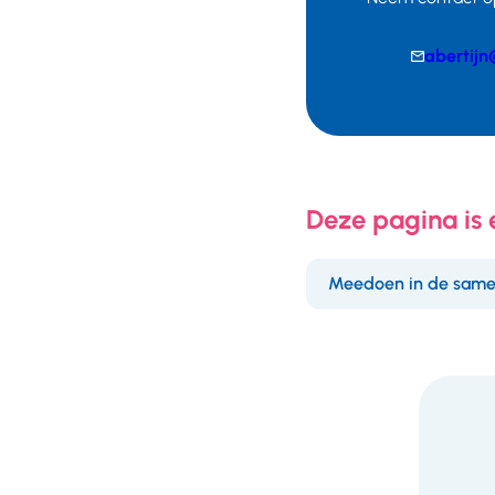
E-
abertijn
mail
Telefoonnumm
Deze pagina is
Meedoen in de same
F