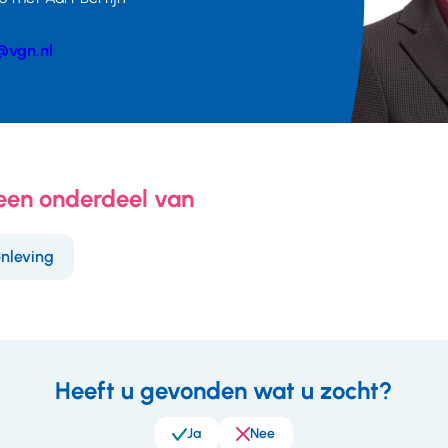
@vgn.nl
er
 een onderdeel van
nleving
Heeft u gevonden wat u zocht?
eedback
Ja
Nee