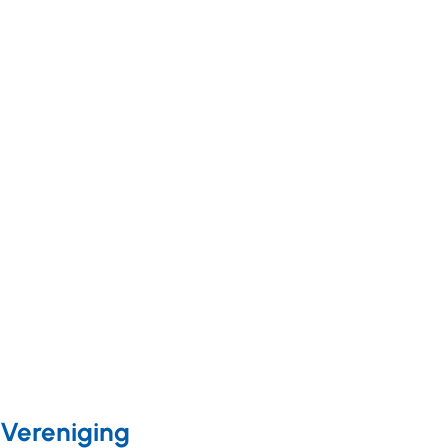
Nieuws
Nieuws
05 april 2024
20 september 2024
Inspiratielab
Inspiratielab
On Tour
on Tour:
Almere
Domein
overstijgende
Samenwerking
Vereniging