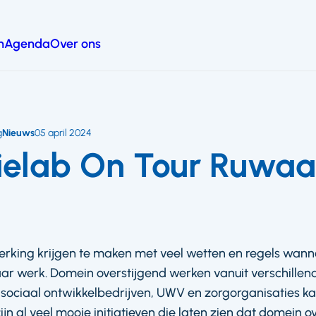
n
Agenda
Over ons
g
Nieuws
05 april 2024
tielab On Tour Ruwaa
king krijgen te maken met veel wetten en regels wann
r werk. Domein overstijgend werken vanuit verschillen
ociaal ontwikkelbedrijven, UWV en zorgorganisaties k
n al veel mooie initiatieven die laten zien dat domein o