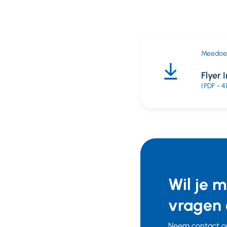
Meedoen
Flyer 
(PDF - 4
Wil je 
vragen 
Neem contact op