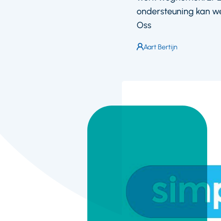
ondersteuning kan wer
Oss
Auteur:
Aart Bertijn