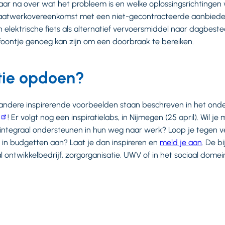
aar na over wat het probleem is en welke oplossingsrichtinge
maatwerkovereenkomst met een niet-gecontracteerde aanbied
 elektrische fiets als alternatief vervoersmiddel naar dagbes
foontje genoeg kan zijn om een doorbraak te bereiken.
tie opdoen?
 andere inspirerende voorbeelden staan beschreven in het ond
! Er volgt nog een inspiratielabs, in Nijmegen (25 april). Wil 
 integraal ondersteunen in hun weg naar werk? Loop je tegen v
 in budgetten aan? Laat je dan inspireren en
meld je aan
. De b
l ontwikkelbedrijf, zorgorganisatie, UWV of in het sociaal dome