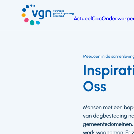
Ga
naar
Actueel
Cao
Onderwerpe
hoofdinhoud
Vereniging
Gehandicaptenzorg
Nederland
Meedoen in de samenlevin
Inspira
Oss
Mensen met een beper
van dagbesteding naa
gemeentedomeinen, s
werk wegnemen. Er zij