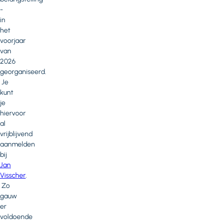
-
in
het
voorjaar
van
2026
georganiseerd.
Je
kunt
je
hiervoor
al
vrijblijvend
aanmelden
bij
Jan
Visscher
.
Zo
gauw
er
voldoende