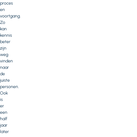
proces
en
voortgang.
Zo
kan
kennis
beter
zijn
weg
vinden
naar
de
juiste
personen.
Ook
is
er
een
half
jaar
later