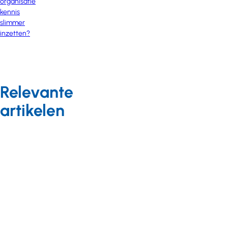
organisatie
kennis
slimmer
inzetten?
Relevante
artikelen
Arbeidszaken
CAO-nieuws
23 mei 2025
Salaristabellen
CAO
Gehandicaptenzorg