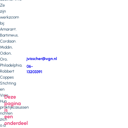
of
Ze
opmerkingen?
zijn
werkzaam
Neem
bij:
contact
Amarant,
op
Bartimeus,
met
Cordaan,
Jan
Middin,
Visscher
Odion,
E-
jvisscher@vgn.nl
Oro,
mail
Philadelphia,
Telefoonnummer
06-
Robbert
13203391
Coppes
Stichting
en
Visio.
Deze
Hun
pagina
praktijkcasussen
is
richten
een
zich
onderdeel
o.a.