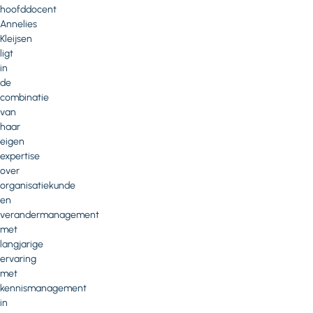
hoofddocent
Annelies
Kleijsen
ligt
in
de
combinatie
van
haar
eigen
expertise
over
organisatiekunde
en
verandermanagement
met
langjarige
ervaring
met
kennismanagement
in