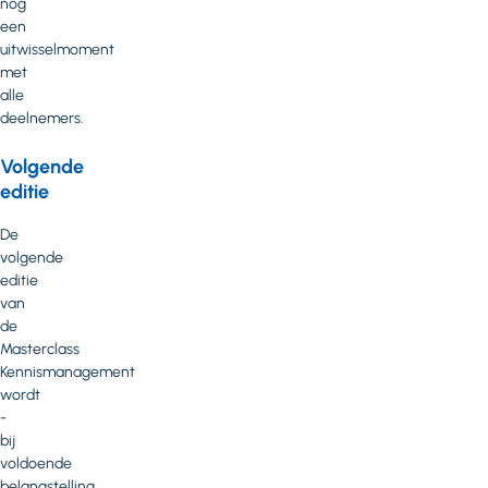
nog
een
uitwisselmoment
met
alle
deelnemers.
Volgende
editie
De
volgende
editie
van
de
Masterclass
Kennismanagement
wordt
-
bij
voldoende
belangstelling