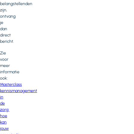
belangstellenden
zijn,
ontvang
je
dan
direct
bericht.
Zie
voor
meer
informatie
ook:
Masterclass
kennismanagement
in
de
zorg:
hoe
kan
jouw