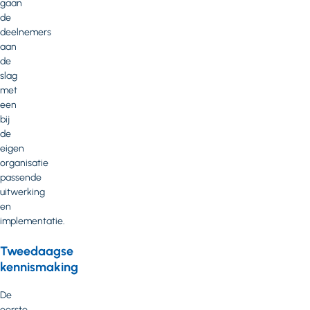
gaan
de
deelnemers
aan
de
slag
met
een
bij
de
eigen
organisatie
passende
uitwerking
en
implementatie.
Tweedaagse
kennismaking
De
eerste