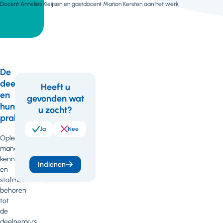
Docent Annelies Kleijsen en gastdocent Marion Kersten aan het werk
De
deelnemers
Heeft u
en
gevonden wat
Feedback
Wil
hun
u zocht?
je
praktijkcasussen
meer
Ja
Nee
Opleidingsfunctionarissen,
weten
managers,
kenniscoördinatoren
of
Indienen
en
heb
stafmedewerkers
behoren
je
tot
vragen
de
deelnemers.