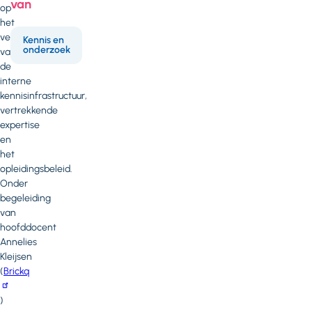
van
op
het
versterken
Kennis en
onderzoek
van
de
interne
kennisinfrastructuur,
vertrekkende
expertise
en
het
opleidingsbeleid.
Onder
begeleiding
van
hoofddocent
Annelies
Kleijsen
(
Brickq
)