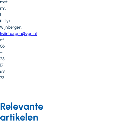
met
mr.
L.
(Lilly)
Wijnbergen,
lwijnbergen@vgn.nl
of
06
–
23
17
69
73.
Relevante
artikelen