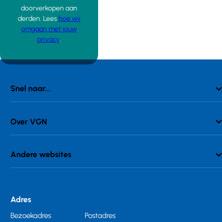
doorverkopen aan
derden. Lees
hoe wij
omgaan met jouw
privacy
.
Snel naar...
Over VGN
Andere websites
Adres
Bezoekadres
Postadres