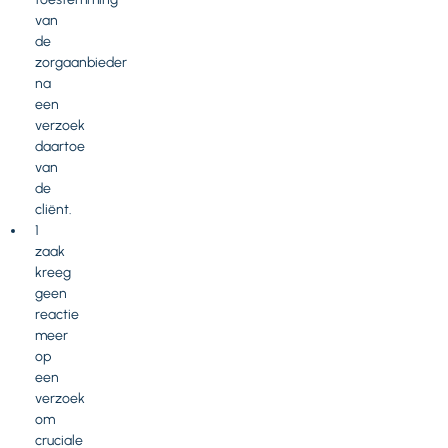
van
de
zorgaanbieder
na
een
verzoek
daartoe
van
de
cliënt.
1
zaak
kreeg
geen
reactie
meer
op
een
verzoek
om
cruciale