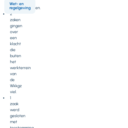
formele
Wet- en
innamevereisten.
regelgeving
2
zaken
gingen
over
een
klacht
die
buiten
het
werkterrein
van
de
Wkkgz
viel.
1
zaak
werd
gesloten
met
toestemming