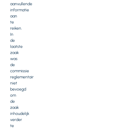
aanvullende
informatie
aan
te
reiken.
In
de
laatste
zaak
was
de
commissie
reglementair
niet
bevoegd
om
de
zaak
inhoudelijk
verder
te