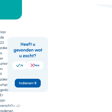
Van
de
23
Heeft u
zaken
gevonden wat
Feedback
Wil
is
u zocht?
je
er
uiteindelijk
meer
Ja
Nee
in
weten
9
zaken
of
Indienen
uitspraak
heb
gedaan.
Er
je
zijn
vragen
verschillende
redenen