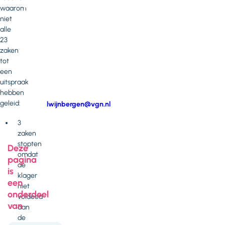
of
waarom
opmerkingen?
niet
alle
Neem
23
contact
zaken
op
tot
met
een
Lilly
uitspraak
Wijnbergen
hebben
geleid:
E-
lwijnbergen@vgn.nl
mail
Telefoonnummer
3
zaken
stopten
Deze
omdat
pagina
de
is
klager
een
niet
onderdeel
voldeed
van
aan
de