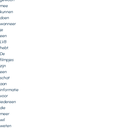
mee
kunnen
doen
wanneer
je
een
LVB
hebt.
De
filmpjes
zijn
een
schat
aan
informatie
voor
iedereen
die
meer
wil
weten