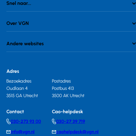
Snel naar...
Over VGN
Andere websites
Adres
Bezoekadres
Postadres
Oudlaan 4
Postbus 413
3515 GA Utrecht
3500 AK Utrecht
Contact
Cao-helpdesk
030-273 93 00
030-27 39 719
Telephonenumber
Telephonenumber
info@vgn.nl
caohelpdesk@vgn.nl
E-
E-