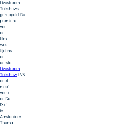
Livestream
Talkshows
gekoppeld. De
premiere
van
de
film
was
tijdens
de
eerste
Livestream
Talkshow
'LVB
doet
mee'
vanuit
de De
Duif
in
Amsterdam.
Thema