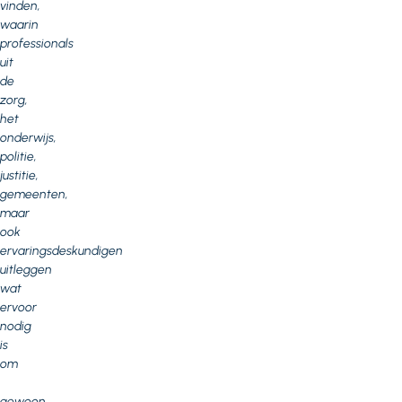
vinden,
waarin
professionals
uit
de
zorg,
het
onderwijs,
politie,
justitie,
gemeenten,
maar
ook
ervaringsdeskundigen
uitleggen
wat
ervoor
nodig
is
om
gewoon