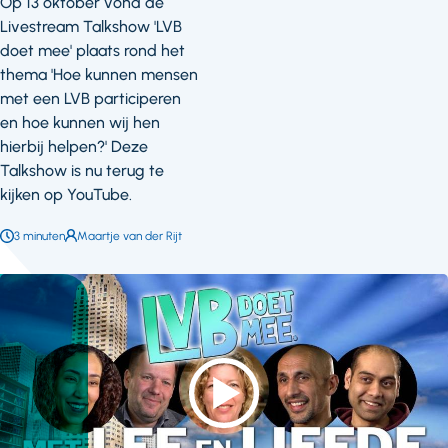
Op 13 oktober vond de
Livestream Talkshow 'LVB
doet mee' plaats rond het
thema 'Hoe kunnen mensen
met een LVB participeren
en hoe kunnen wij hen
hierbij helpen?' Deze
Talkshow is nu terug te
kijken op YouTube.
Leestijd:
3 minuten
Auteur:
Maartje van der Rijt