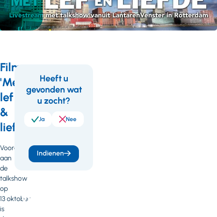
Film
Heeft u
'Met
gevonden wat
Feedback
Wil
lef
u zocht?
je
&
meer
Ja
Nee
liefde'
weten
Voorafgaand
of
Indienen
aan
heb
de
talkshow
je
op
vragen
13 oktober
is
of