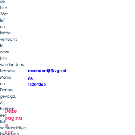
de
opmerkingen?
film
'Met
Neem
lef
contact
en
op
liefde'
met
vertoond.
Maartje
In
van
deze
der
film
Rijt
worden Jens,
E-
mvanderrijt@vgn.nl
Nathalie,
mail
Maria
Telefoonnummer
06-
en
13204365
Dennis
gevolgd.
Zij
hebben
Deze
een
pagina
licht
is
verstandelijke
een
beperking