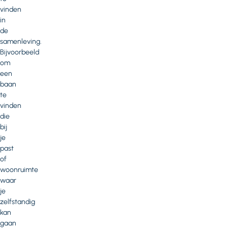
vinden
in
de
samenleving.
Bijvoorbeeld
om
een
baan
te
vinden
die
bij
je
past
of
woonruimte
waar
je
zelfstandig
kan
gaan