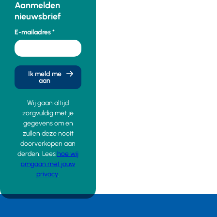
Aanmelden
nieuwsbrief
E-mailadres
Ik meld me
aan
Wij gaan altijd
zorgvuldig met je
gegevens om en
zullen deze nooit
doorverkopen aan
derden. Lees
hoe wij
omgaan met jouw
privacy
.