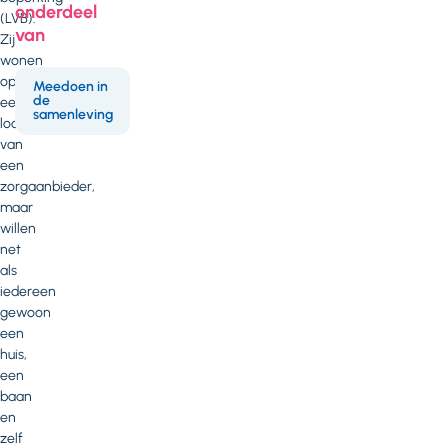
onderdeel
(LVB).
van
Zij
wonen
op
Meedoen in
de
een
samenleving
locatie
van
een
zorgaanbieder,
maar
willen
net
als
iedereen
gewoon
een
huis,
een
baan
en
zelf