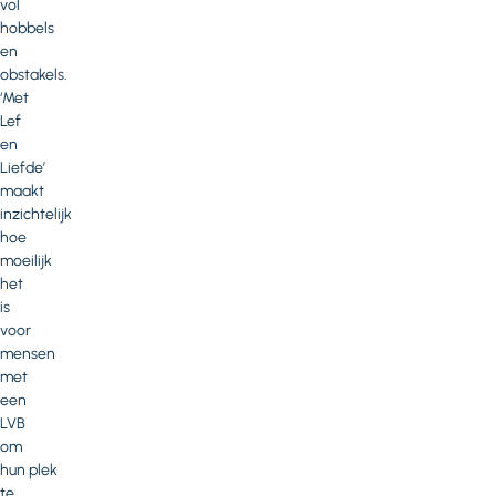
vol
hobbels
en
obstakels.
‘Met
Lef
en
Liefde’
maakt
inzichtelijk
hoe
moeilijk
het
is
voor
mensen
met
een
LVB
om
hun plek
te