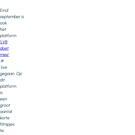
Eind
september is
ook
het
platform
'LVB
doet
mee'
live
gegaan. Op
dit
platform
is
een
groot
aantal
korte
filmpjes
te