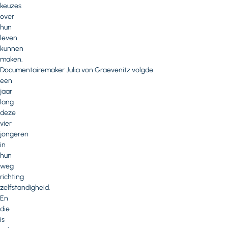
keuzes
over
hun
leven
kunnen
maken.
Documentairemaker Julia von Graevenitz volgde
een
jaar
lang
deze
vier
jongeren
in
hun
weg
richting
zelfstandigheid.
En
die
is