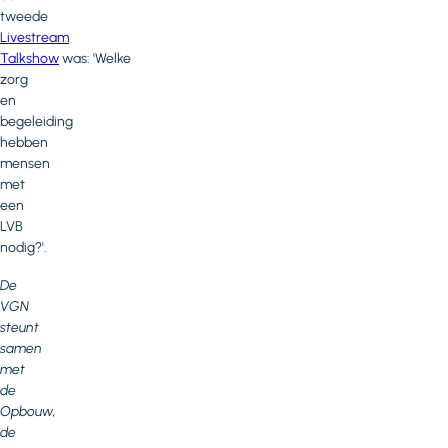
tweede
Livestream
Talkshow
was: 'Welke
zorg
en
begeleiding
hebben
mensen
met
een
LVB
nodig?'.
De
VGN
steunt
samen
met
de
Opbouw,
de