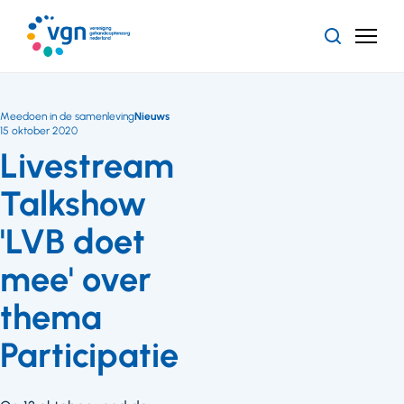
Ga
naar
Zoeken
Menu
hoofdinhoud
Vereniging
Gehandicaptenzorg
Nederland
Meedoen in de samenleving
Nieuws
15 oktober 2020
Livestream
Talkshow
'LVB doet
mee' over
thema
Participatie