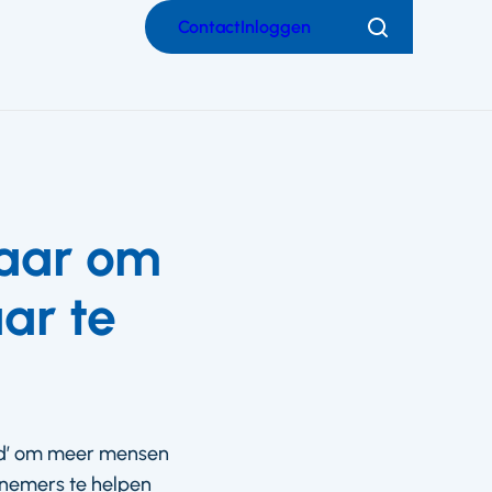
Contact
Inloggen
Zoeken
baar om
ar te
eid’ om meer mensen
knemers te helpen