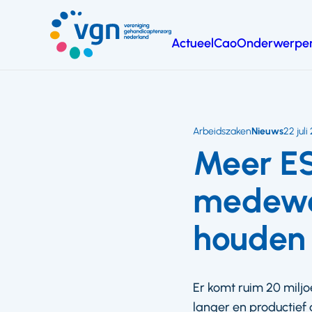
Ga
naar
Actueel
Cao
Onderwerpe
hoofdinhoud
Vereniging
Gehandicaptenzorg
Nederland
Arbeidszaken
Nieuws
22 juli
Meer ES
medewer
houden
Er komt ruim 20 milj
langer en productief