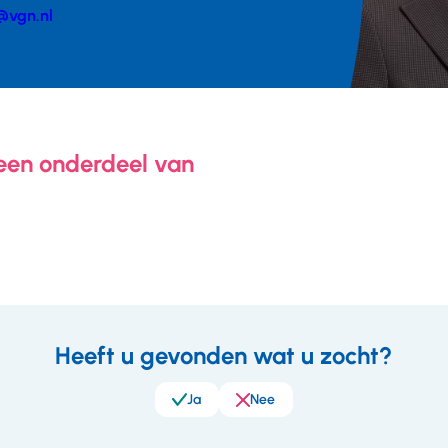
@vgn.nl
er
 een onderdeel van
Heeft u gevonden wat u zocht?
eedback
Ja
Nee