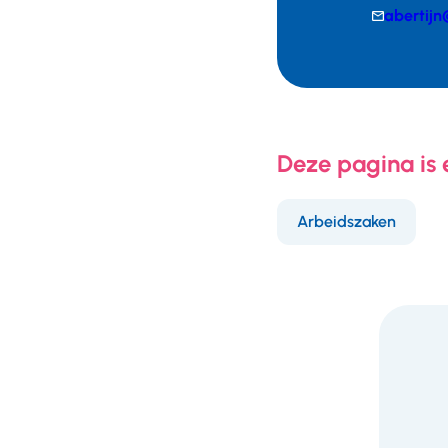
E-
abertijn
mail
Telefoonnumm
Deze pagina is
Arbeidszaken
F