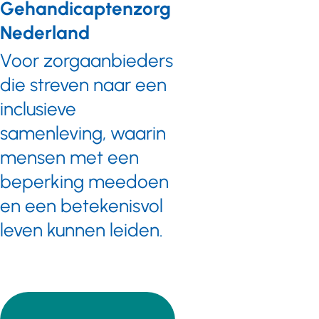
Gehandicaptenzorg
subsidie om
Nederland
mensen
langer en
Voor zorgaanbieders
productief
die streven naar een
aan het
inclusieve
werk te
houden. Een
samenleving, waarin
aanvrager
mensen met een
kan de helft
van de
beperking meedoen
projectkosten
en een betekenisvol
gesubsidieerd
leven kunnen leiden.
krijgen door
het Europees
Sociaal Fonds
tot een
bedrag van
maximaal