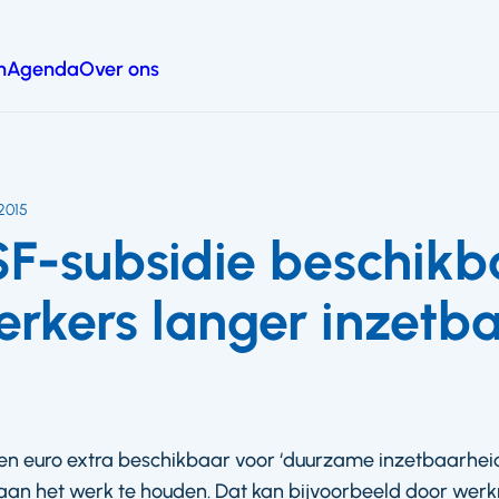
n
Agenda
Over ons
 2015
F-subsidie beschik
kers langer inzetba
oen euro extra beschikbaar voor ‘duurzame inzetbaarh
 aan het werk te houden. Dat kan bijvoorbeeld door wer