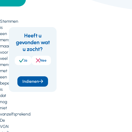
Stemmen
is
een
Heeft u
mensenrecht,
gevonden wat
Feedback
Wil
maar
u zocht?
je
voor
veel
meer
Ja
Nee
mensen
weten
met
een
of
Indienen
beperking
heb
is
dat
je
nog
vragen
niet
vanzelfsprekend.
of
De
opmerkingen?
VGN