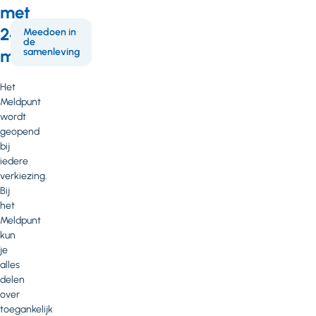
met
24
Meedoen in
de
samenleving
maart
Het
Meldpunt
wordt
geopend
bij
iedere
verkiezing.
Bij
het
Meldpunt
kun
je
alles
delen
over
toegankelijk