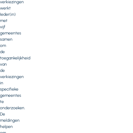
verkiezingen
werkt
Ieder(in)
met
vijf
gemeentes
samen
om
de
toegankelijkheid
van
de
verkiezingen
in
specifieke
gemeentes
te
onderzoeken.
De
meldingen
helpen
om