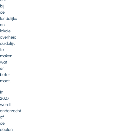
bij
de
landelijke
en
lokale
overheid
duidelijk
te
maken
wat
er
beter
moet.
In
2027
wordt
onderzocht
of
de
doelen