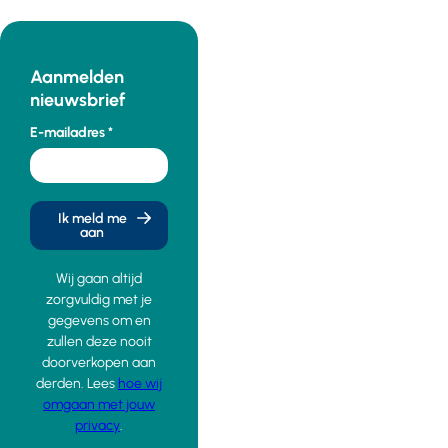
Aanmelden
nieuwsbrief
E-mailadres
Ik meld me
aan
Wij gaan altijd
zorgvuldig met je
gegevens om en
zullen deze nooit
doorverkopen aan
derden. Lees
hoe wij
omgaan met jouw
privacy
.