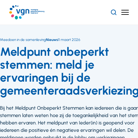
Ga
naar
Zoeken
Menu
hoofdinhoud
Vereniging
Gehandicaptenzorg
Nederland
Meedoen in de samenleving
Nieuws
11 maart 2026
Meldpunt onbeperkt
stemmen: meld je
ervaringen bij de
gemeenteraadsverkiezin
Bij het Meldpunt Onbeperkt Stemmen kan iedereen die is gaa
stemmen laten weten hoe zij de toegankelijkheid van het st
hebben ervaren. Het meldpunt van Ieder(in) is geopend voor
iedereen die positieve én negatieve ervaringen wil delen. De
meldingen worden gebruikt in de lobby om verkiezingen