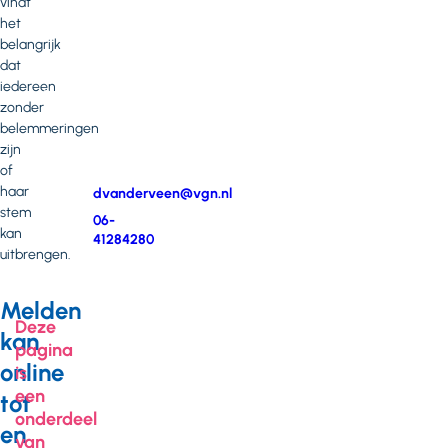
vindt
Neem
het
contact
belangrijk
op
dat
met
iedereen
Dianne
zonder
van
belemmeringen
der
zijn
Veen
of
haar
E-
dvanderveen@vgn.nl
stem
mail
Telefoonnummer
06-
kan
41284280
uitbrengen.
Melden
Deze
kan
pagina
online
is
een
tot
onderdeel
en
van