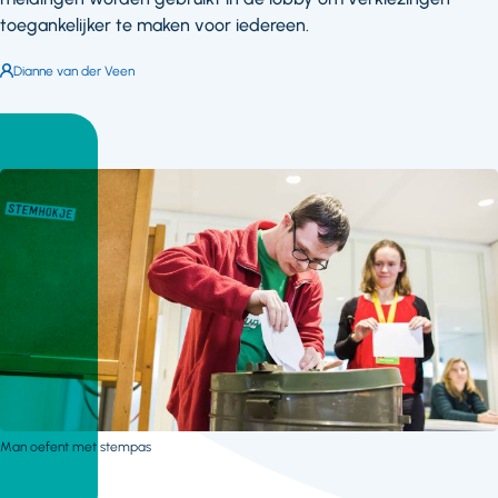
toegankelijker te maken voor iedereen.
Auteur:
Dianne van der Veen
Man oefent met stempas