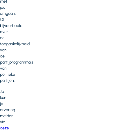
met
jou
omgaan.
Of
bijvoorbeeld
over
de
toegankelijkheid
van
de
partijprogramma’s
van
politieke
partijen.
Je
kunt
je
ervaring
melden
via
deze