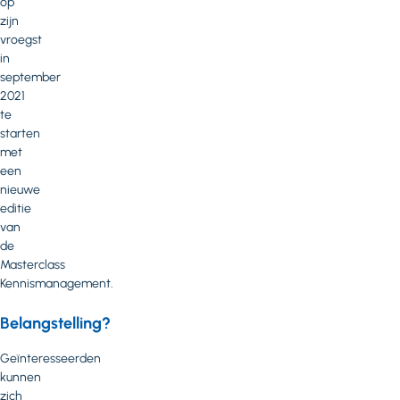
op
zijn
vroegst
in
september
2021
te
starten
met
een
nieuwe
editie
van
de
Masterclass
Kennismanagement.
Belangstelling?
Geïnteresseerden
kunnen
zich