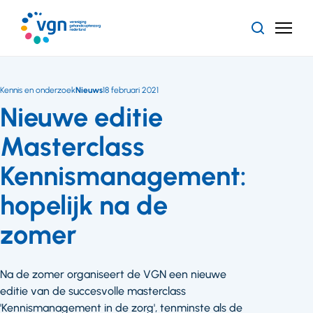
Ga
naar
Zoeken
Menu
hoofdinhoud
Vereniging
Gehandicaptenzorg
Nederland
Kennis en onderzoek
Nieuws
18 februari 2021
Nieuwe editie
Masterclass
Kennismanagement:
hopelijk na de
zomer
Na de zomer organiseert de VGN een nieuwe
editie van de succesvolle masterclass
'Kennismanagement in de zorg', tenminste als de