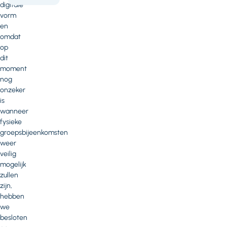
digitale
vorm
en
omdat
op
dit
moment
nog
onzeker
is
wanneer
fysieke
groepsbijeenkomsten
weer
veilig
mogelijk
zullen
zijn,
hebben
we
besloten