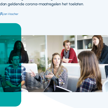
dan geldende corona-maatregelen het toelaten.
Auteur:
Jan Visscher