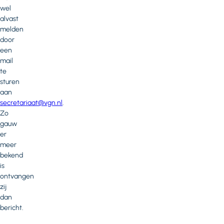
wel
alvast
melden
door
een
mail
te
sturen
aan
secretariaat@vgn.nl
.
Zo
gauw
er
meer
bekend
is
ontvangen
zij
dan
bericht.