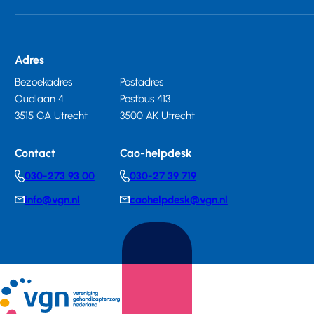
Adres
Bezoekadres
Postadres
Oudlaan 4
Postbus 413
3515 GA Utrecht
3500 AK Utrecht
Contact
Cao-helpdesk
030-273 93 00
030-27 39 719
Telephonenumber
Telephonenumber
info@vgn.nl
caohelpdesk@vgn.nl
E-
E-
mail
mail