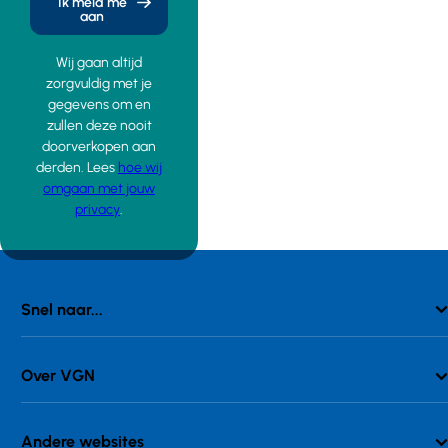
Ik meld me
aan
Wij gaan altijd
zorgvuldig met je
gegevens om en
zullen deze nooit
doorverkopen aan
derden. Lees
hoe wij
omgaan met jouw
privacy
.
Snel naar...
Over VGN
Andere websites