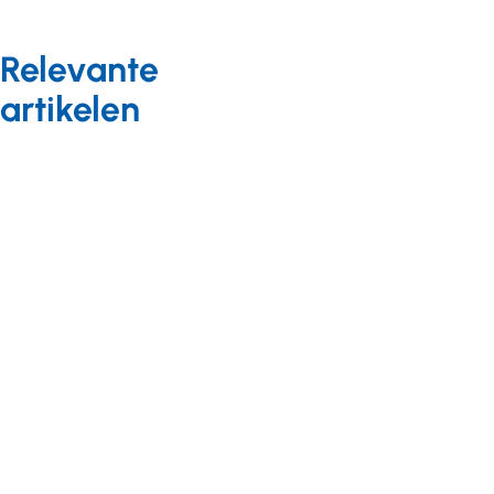
Relevante
artikelen
Nieuws
11 april 2018
Vooraankondiging
Masterclass
Kennismanagement
2018