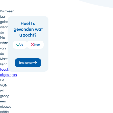
Ruim een
jaar
geleden
Heeft u
werd
gevonden wat
Feedback
Wil
de
u zocht?
je
14e
editie
meer
Ja
Nee
van
weten
de
Masterclass
of
Indienen
Kennismanagement
heb
feestelijk
afgesloten
.
je
De
vragen
VGN
wil
of
graag
opmerkingen?
een
nieuwe
Neem
editie