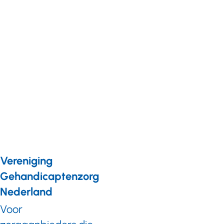
Kennis en onderzoek
Nieuws
28 oktober 2025
Inspirerende start
VGN Masterclass
Kennismanagement
Vereniging
Gehandicaptenzorg
Nederland
Voor