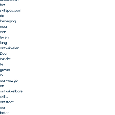
het
skillspaspoort
de
beweging
naar
een
leven
lang
ontwikkelen.
Door
inzicht
te
geven
in
aanwezige
en
ontwikkelbare
skills,
ontstaat
een
beter