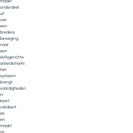
maakt
onderdeel
uit
van
een
bredere
beweging
naar
een
skillsgerichte
arbeidsmarkt.
Het
systeem
brengt
vaardigheden
in
kaart,
valideert
ze
en
maakt
ze