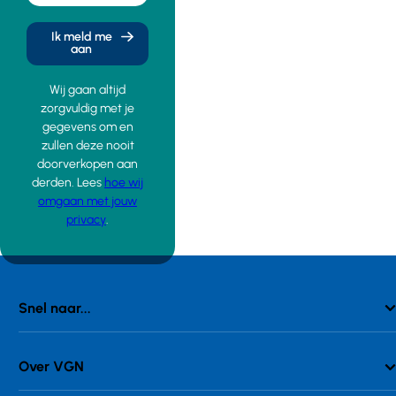
Ik meld me
aan
Wij gaan altijd
zorgvuldig met je
gegevens om en
zullen deze nooit
doorverkopen aan
derden. Lees
hoe wij
omgaan met jouw
privacy
.
Snel naar...
Over VGN