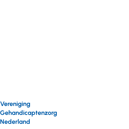
ontwikkelen
voor
professionals
Nieuws
22 april 2025
Podcast:
Zijn skills
het
nieuwe
diploma?
Vereniging
Gehandicaptenzorg
Nederland