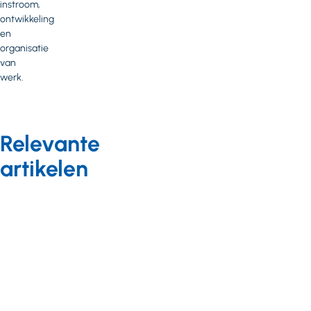
instroom,
ontwikkeling
en
organisatie
van
werk.
Relevante
artikelen
Leren en ontwikkelen
voor professionals
Nieuws
03 maart 2025