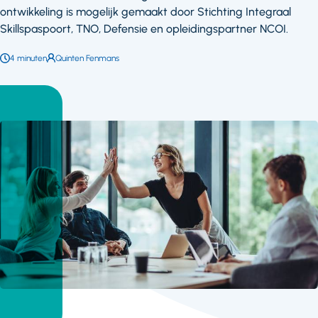
ontwikkeling is mogelijk gemaakt door Stichting Integraal
Skillspaspoort, TNO, Defensie en opleidingspartner NCOI.
Leestijd:
4 minuten
Auteur:
Quinten Fenmans