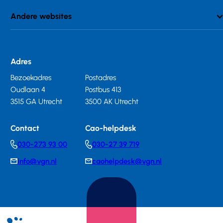
Andere websites
Adres
Bezoekadres
Postadres
Oudlaan 4
Postbus 413
3515 GA Utrecht
3500 AK Utrecht
Contact
Cao-helpdesk
030-273 93 00
030-27 39 719
Telephonenumber
Telephonenumber
info@vgn.nl
caohelpdesk@vgn.nl
E-
E-
mail
mail