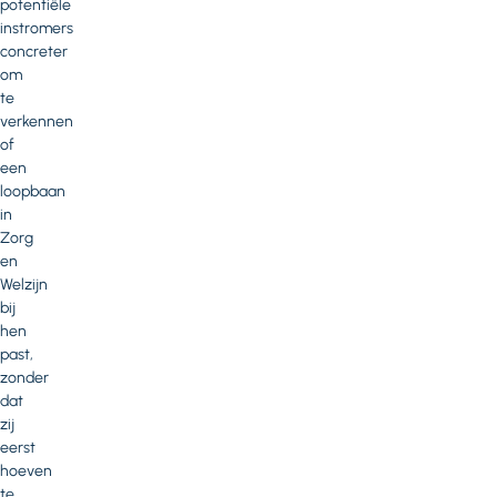
potentiële
instromers
concreter
om
te
verkennen
of
een
loopbaan
in
Zorg
en
Welzijn
bij
hen
past,
zonder
dat
zij
eerst
hoeven
te