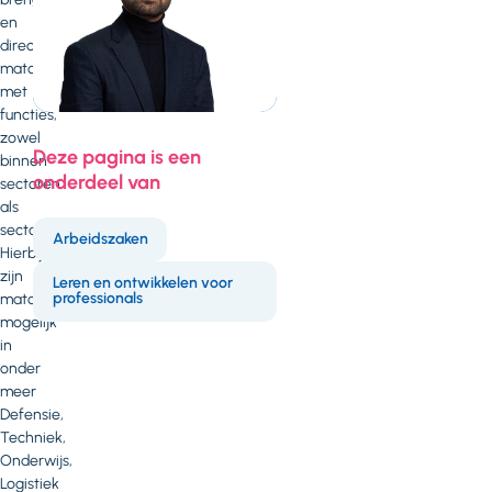
en
direct
matchen
met
functies,
zowel
Deze pagina is een
binnen
onderdeel van
sectoren
als
sectoroverstijgend.
Arbeidszaken
Hierbij
zijn
Leren en ontwikkelen voor
professionals
matches
mogelijk
in
onder
meer
Defensie,
Techniek,
Onderwijs,
Logistiek