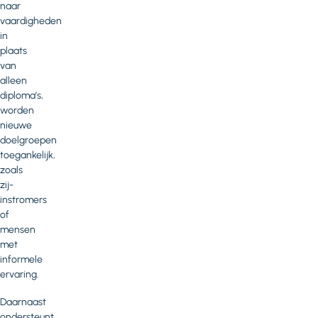
naar
vaardigheden
in
plaats
van
alleen
diploma’s,
worden
nieuwe
doelgroepen
toegankelijk,
zoals
zij-
instromers
of
mensen
met
informele
ervaring.
Daarnaast
ondersteunt