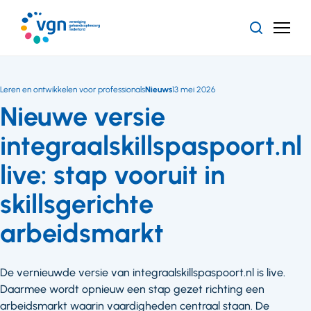
Ga
naar
Zoeken
Menu
hoofdinhoud
Vereniging
Gehandicaptenzorg
Nederland
Leren en ontwikkelen voor professionals
Nieuws
13 mei 2026
Nieuwe versie
integraalskillspaspoort.nl
live: stap vooruit in
skillsgerichte
arbeidsmarkt
De vernieuwde versie van integraalskillspaspoort.nl is live.
Daarmee wordt opnieuw een stap gezet richting een
arbeidsmarkt waarin vaardigheden centraal staan. De