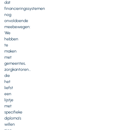
dat
financieringssystemen
nog
onvoldoende
meebewegen:
'We
hebben
te
maken
met
gemeentes,
zorgkantoren…
die
het
liefst
een
lijstje
met
specifieke
diploma’s
willen