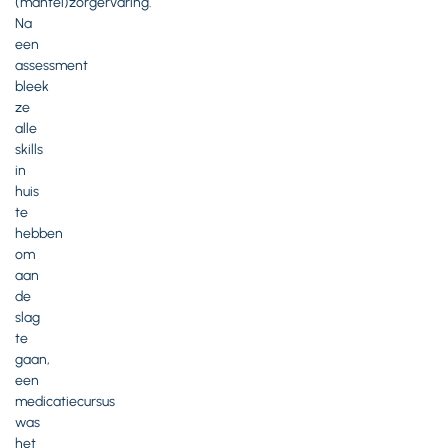
(mantel)zorgervaring.
Na
een
assessment
bleek
ze
alle
skills
in
huis
te
hebben
om
aan
de
slag
te
gaan,
een
medicatiecursus
was
het