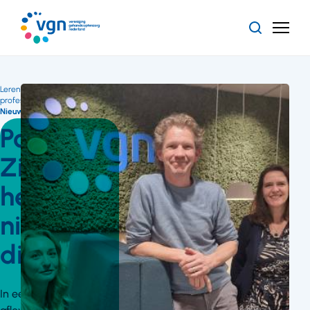
Ga
naar
Zoeken
Menu
hoofdinhoud
Vereniging
Gehandicaptenzorg
Nederland
Leren en ontwikkelen voor
professionals
Nieuws
22 april 2025
Podcast:
Zijn skills
het
nieuwe
diploma?
In een nieuwe