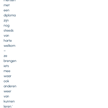
mensen
met
een
diploma
zijn
nog
steeds
van
harte
welkom
–
ze
brengen
iets
mee
waar
ook
anderen
weer
van
kunnen
leren.'