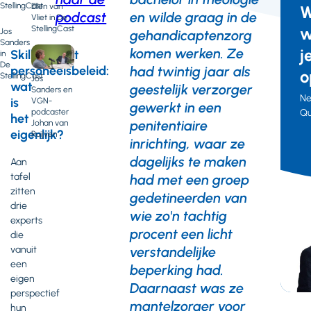
StellingCast
Ellen van
W
URL
podcast
en wilde graag in de
Vliet in De
StellingCast
w
Jos
gehandicaptenzorg
Sanders
komen werken. Ze
j
Skillsgericht
in
De
personeelsbeleid:
had twintig jaar als
o
StellingCast
Jos
wat
geestelijk verzorger
Sanders en
Ne
is
VGN-
gewerkt in een
podcaster
Qu
het
penitentiaire
Johan van
eigenlijk?
Ruijven
E-
inrichting, waar ze
ma
Te
dagelijks te maken
Aan
tafel
had met een groep
zitten
gedetineerden van
drie
wie zo'n tachtig
experts
procent een licht
die
verstandelijke
vanuit
een
beperking had.
eigen
Daarnaast was ze
perspectief
mantelzorger voor
hun