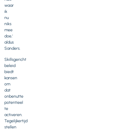
waar
ik
nu
niks
mee
doe,'
aldus
Sanders.
Skillsgericht
beleid
biedt
kansen
om
dat
onbenutte
potentieel
te
activeren.
Tegelijkertijd
stellen