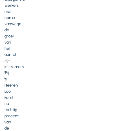
werken,
met
name
vanwege
de
groei
van
het
aantal
zij-
instromers.
'Bij
’s
Heeren
Loo
komt
nu
tachtig
procent
van
de