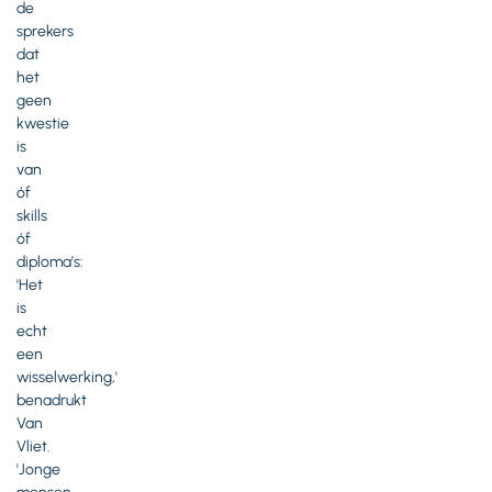
de
sprekers
dat
het
geen
kwestie
is
van
óf
skills
óf
diploma’s:
'Het
is
echt
een
wisselwerking,'
benadrukt
Van
Vliet.
'Jonge