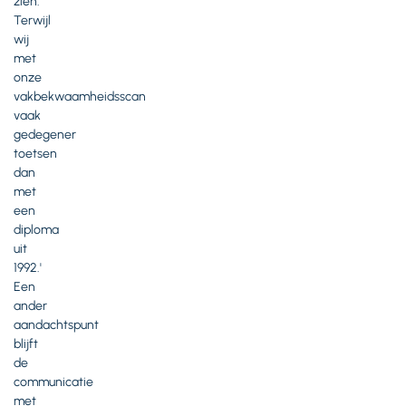
zien.
Terwijl
wij
met
onze
vakbekwaamheidsscan
vaak
gedegener
toetsen
dan
met
een
diploma
uit
1992.'
Een
ander
aandachtspunt
blijft
de
communicatie
met