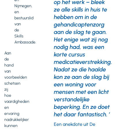
op het werk – bleek
Nijmegen,
ze alle skills in huis te
en
hebben om in de
bestuurslid
gehandicaptenzorg
van
de
aan de slag te gaan.
Skills
Het enige wat zij nog
Ambassade.
nodig had, was een
Aan
korte cursus
de
medicatieverstrekking.
hand
Nadat ze die haalde
van
kon ze aan de slag bij
voorbeelden
een woning voor
schetsen
zij
mensen met een licht
hoe
verstandelijke
vaardigheden
beperking. En ze doet
en
het daar fantastisch. ’
ervaring
nadrukkelijker
Een anekdote uit De
kunnen