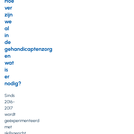
Hoe
ver
zijn
we
al
in
de
gehandicaptenzorg
en
wat
is
er
nodig?
Sinds
2016-
2017
wordt
geëxperimenteerd
met
skillsgericht