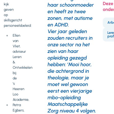
Deze 
haar schoonmoeder
kijk
onde
geven
en heeft ze twee
op
zonen, met autisme
skillsgericht
Arb
en ADHD.
personeelsbeleid:
Vier jaar geleden
Lere
Ellen
prof
zouden recruiters in
van
onze sector na het
Vliet,
zien van haar
adviseur
Leren
opleiding gezegd
&
hebben: ‘Mooi hoor,
Ontwikkelen
die achtergrond in
bij
theologie, maar je
de
moet wel gewoon
’s
Heeren
eerst een vierjarige
Loo
mbo-opleiding
Academie,
Maatschappelijke
Petra
Zorg niveau 4 volgen.
Egbers,