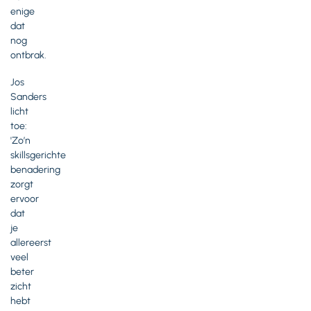
enige
dat
nog
ontbrak.
Jos
Sanders
licht
toe:
'Zo’n
skillsgerichte
benadering
zorgt
ervoor
dat
je
allereerst
veel
beter
zicht
hebt