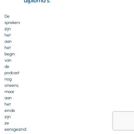
diploma’s
.
De
sprekers
zijn
het
aan
het
begin
van
de
podcast
nog
oneens,
maar
aan
het
einde
zijn
ze
eensgezind: