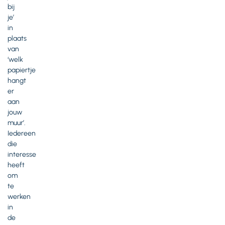
bij
je’
in
plaats
van
‘welk
papiertje
hangt
er
aan
jouw
muur’.
Iedereen
die
interesse
heeft
om
te
werken
in
de