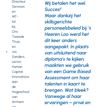
Directeur
Wij betalen het wel.
Services
Succes!’
en
Maar dankzij het
MT-
skillsgerichte
lid
bij
personeelsbeleid bij ’s
Ons
Heeren Loo werd het
Tweede
dit keer anders
Thuis,
aangepakt. In plaats
en
Jos
van uitsluitend naar
Sanders,
diploma’s te kijken,
Lector
maakten we gebruik
Human
van een Game Based
Capital
Innovations
Assessment om haar
aan
talenten in kaart te
de
brengen. Wat bleek?
Hogeschool
Vanwege al haar
van
ervaringen – privé en
Arnhem
en