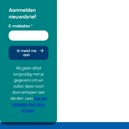
Aanmelden
nieuwsbrief
E-mailadres
Ik meld me
aan
Wij gaan altijd
zorgvuldig met je
gegevens om en
zullen deze nooit
doorverkopen aan
derden. Lees
hoe wij
omgaan met jouw
privacy
.