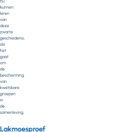
nu
kunnen
leren
van
deze
zwarte
geschiedenis,
als
het
gaat
om
de
bescherming
van
kwetsbare
groepen
in
de
samenleving.
Lakmoesproef