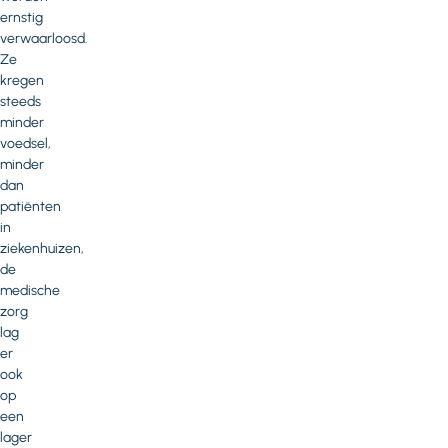
ernstig
verwaarloosd.
Ze
kregen
steeds
minder
voedsel,
minder
dan
patiënten
in
ziekenhuizen,
de
medische
zorg
lag
er
ook
op
een
lager