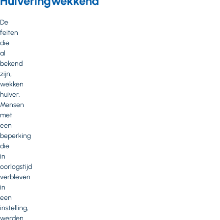
Huiveringwekkend
De
feiten
die
al
bekend
zijn,
wekken
huiver.
Mensen
met
een
beperking
die
in
oorlogstijd
verbleven
in
een
instelling,
werden