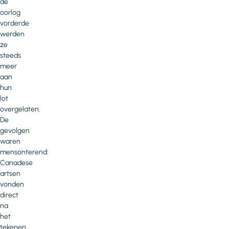
de
oorlog
vorderde
werden
ze
steeds
meer
aan
hun
lot
overgelaten.
De
gevolgen
waren
mensonterend:
Canadese
artsen
vonden
direct
na
het
tekenen