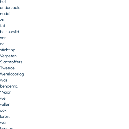
het
onderzoek,
nadat
ze
tot
bestuurslid
van
de
stichting
Vergeten
Slachtoffers
Tweede
Wereldoorlog
was
benoemd.
“Maar
we
willen
ook
leren:
wat
kunnen