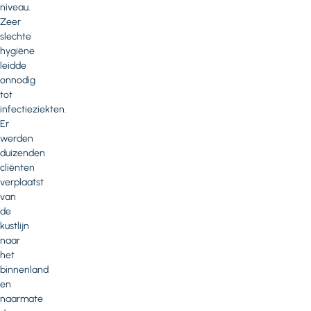
niveau.
Zeer
slechte
hygiëne
leidde
onnodig
tot
infectieziekten.
Er
werden
duizenden
cliënten
verplaatst
van
de
kustlijn
naar
het
binnenland
en
naarmate