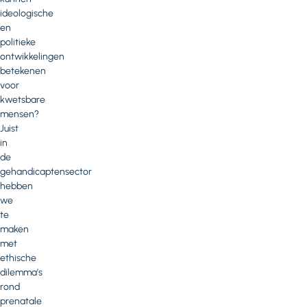
ideologische
en
politieke
ontwikkelingen
betekenen
voor
kwetsbare
mensen?
Juist
in
de
gehandicaptensector
hebben
we
te
maken
met
ethische
dilemma’s
rond
prenatale