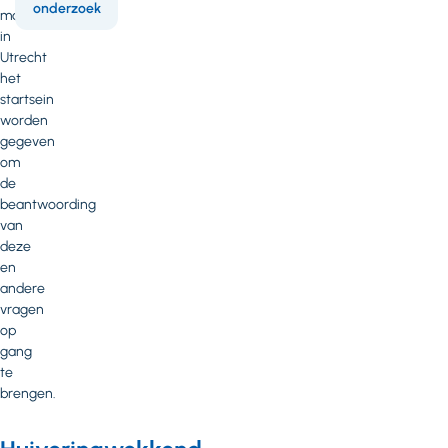
onderzoek
maart
in
Utrecht
het
startsein
worden
gegeven
om
de
beantwoording
van
deze
en
andere
vragen
op
gang
te
brengen.