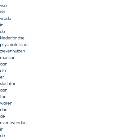
van
de
vrede
in
de
Nederlandse
psychiatrische
ziekenhuizen
mensen
aan
die
er
slechter
aan
toe
waren
dan
de
overlevenden
in
de