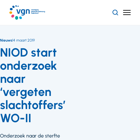
Ga
naar
Zoeken
Menu
hoofdinhoud
Vereniging
Gehandicaptenzorg
Nederland
Nieuws
14 maart 2019
NIOD start
onderzoek
naar
‘vergeten
slachtoffers’
WO-II
Onderzoek naar de sterfte