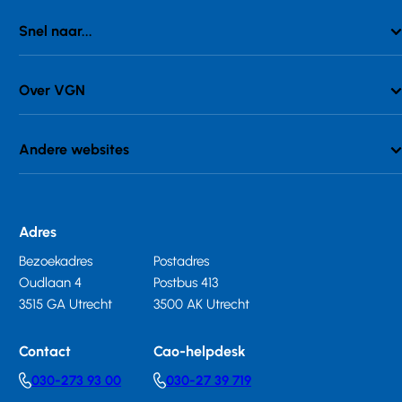
Snel naar...
Over VGN
Andere websites
Adres
Bezoekadres
Postadres
Oudlaan 4
Postbus 413
3515 GA Utrecht
3500 AK Utrecht
Contact
Cao-helpdesk
030-273 93 00
030-27 39 719
Telephonenumber
Telephonenumber