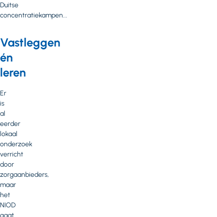
Duitse
concentratiekampen...
Vastleggen
én
leren
Er
is
al
eerder
lokaal
onderzoek
verricht
door
zorgaanbieders,
maar
het
NIOD
gaat