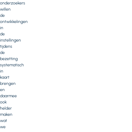
onderzoekers
willen
de
ontwikkelingen
in
de
instellingen
tijdens
de
bezetting
systematisch
in
kaart
brengen
en
daarmee
ook
helder
maken
wat
we