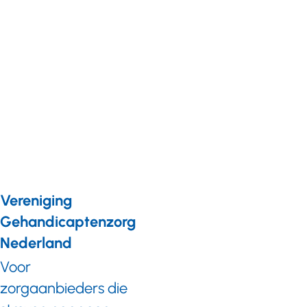
Denk
mee over
de
regeling
'Even
ietsje
minder'
Vereniging
Gehandicaptenzorg
Nederland
Voor
zorgaanbieders die