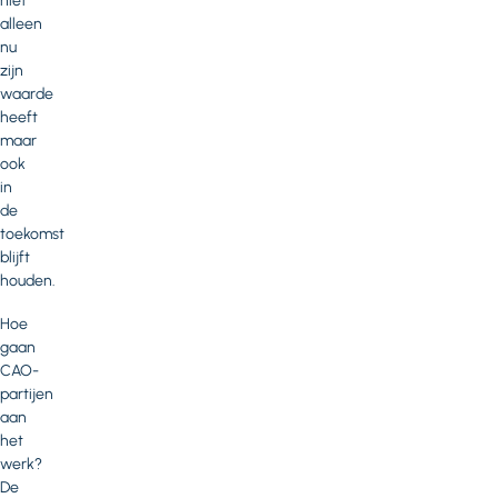
niet
alleen
nu
zijn
waarde
heeft
maar
ook
in
de
toekomst
blijft
houden.
Hoe
gaan
CAO-
partijen
aan
het
werk?
De