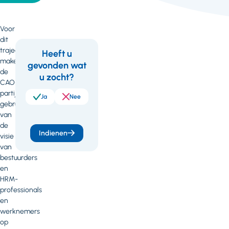
Voor
dit
traject
Heeft u
maken
gevonden wat
Feedback
de
u zocht?
CAO-
partijen
Ja
Nee
gebruik
van
de
Indienen
visie
van
bestuurders
en
HRM-
professionals
en
werknemers
op