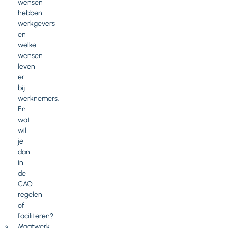
wensen
hebben
werkgevers
en
welke
wensen
leven
er
bij
werknemers.
En
wat
wil
je
dan
in
de
CAO
regelen
of
faciliteren?
Maatwerk