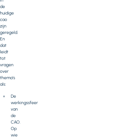
in
de
huidige
cao
zijn
geregeld.
En
dat
leidt
tot
vragen
over
thema’s
als:
De
werkingssfeer
van
de
CAO.
Op
wie