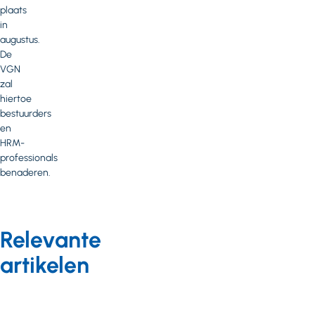
plaats
in
augustus.
De
VGN
zal
hiertoe
bestuurders
en
HRM-
professionals
benaderen.
Relevante
artikelen