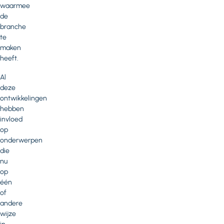
waarmee
de
branche
te
maken
heeft.
Al
deze
ontwikkelingen
hebben
invloed
op
onderwerpen
die
nu
op
één
of
andere
wijze