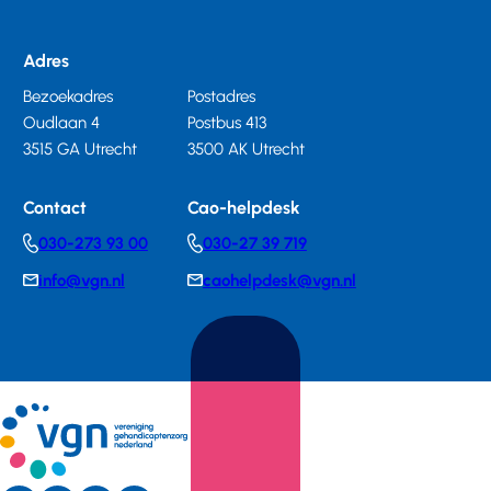
Adres
Bezoekadres
Postadres
Oudlaan 4
Postbus 413
3515 GA Utrecht
3500 AK Utrecht
Contact
Cao-helpdesk
030-273 93 00
030-27 39 719
Telephonenumber
Telephonenumber
info@vgn.nl
caohelpdesk@vgn.nl
E-
E-
mail
mail