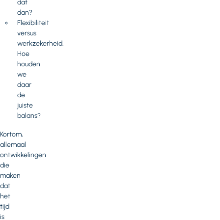
dat
dan?
Flexibiliteit
versus
werkzekerheid.
Hoe
houden
we
daar
de
juiste
balans?
Kortom,
allemaal
ontwikkelingen
die
maken
dat
het
tijd
is