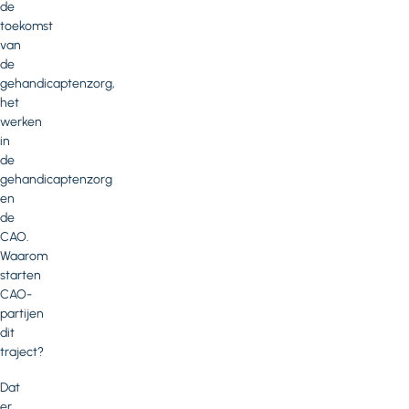
de
toekomst
van
de
gehandicaptenzorg,
het
werken
in
de
gehandicaptenzorg
en
de
CAO.
Waarom
starten
CAO-
partijen
dit
traject?
Dat
er