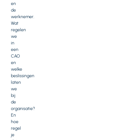
en
de
werknemer.
Wat
regelen
we
in
een
CAO
en
welke
beslissingen
laten
we
bij
de
organisatie?
En
hoe
regel
je