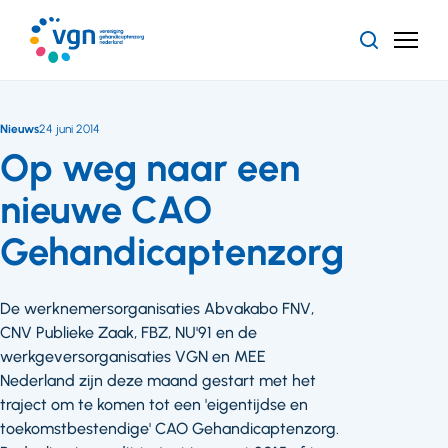
Ga
naar
Zoeken
Menu
hoofdinhoud
Vereniging
Gehandicaptenzorg
Nederland
Nieuws
24 juni 2014
Op weg naar een
nieuwe CAO
Gehandicaptenzorg
De werknemersorganisaties Abvakabo FNV,
CNV Publieke Zaak, FBZ, NU'91 en de
werkgeversorganisaties VGN en MEE
Nederland zijn deze maand gestart met het
traject om te komen tot een 'eigentijdse en
toekomstbestendige' CAO Gehandicaptenzorg.