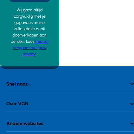
Wij gaan altijd
zorgvuldig met je
gegevens om en
zullen deze nooit
doorverkopen aan
derden. Lees
hoe wij
omgaan met jouw
privacy
.
Snel naar...
Over VGN
Andere websites