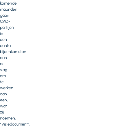
komende
maanden
gaan
CAO-
partijen
in
een
aantal
bijeenkomsten
aan
de
slag
om
te
werken
aan
een,
wat
zij
noemen,
“Visiedocument”.