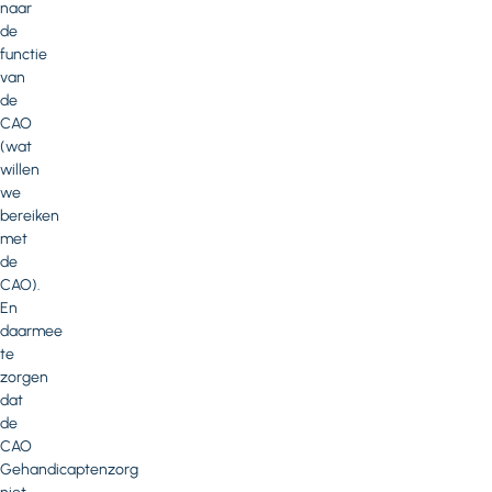
naar
de
functie
van
de
CAO
(wat
willen
we
bereiken
met
de
CAO).
En
daarmee
te
zorgen
dat
de
CAO
Gehandicaptenzorg