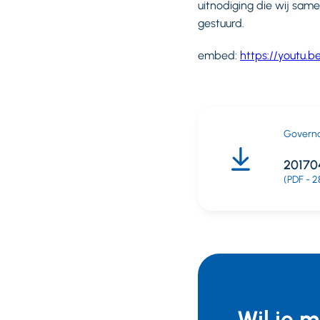
uitnodiging die wij sa
gestuurd.
embed:
https://youtu.
Govern
20170
(PDF - 2
Wil je 