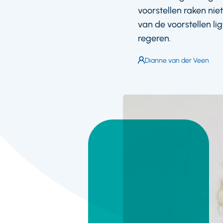
voorstellen raken ni
van de voorstellen li
regeren.
Auteur:
Dianne van der Veen