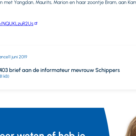
men met Yangdan, Maurits, Marion en haar zoontje Bram, aan K
be/NQUKLzuR2Us
ance
11 juni 2019
403 brief aan de informateur mevrouw Schippers
81 kB)
meer weten of heb je