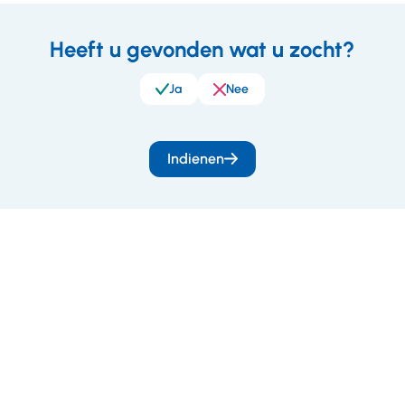
Heeft u gevonden wat u zocht?
eedback
Ja
Nee
Indienen