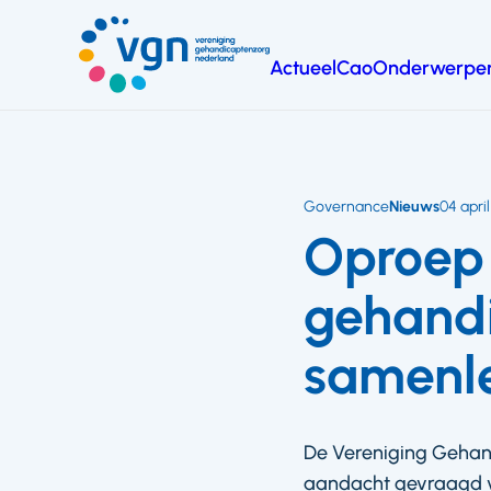
Ga
naar
Actueel
Cao
Onderwerpe
hoofdinhoud
Vereniging
Gehandicaptenzorg
Nederland
Governance
Nieuws
04 april
Oproep 
gehand
samenl
De Vereniging Gehand
aandacht gevraagd vo