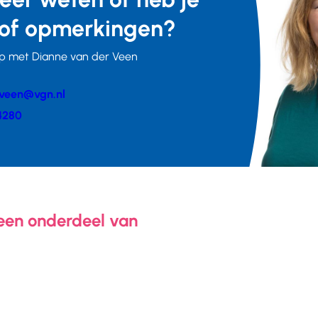
of opmerkingen?
p met Dianne van der Veen
veen@vgn.nl
er
4280
 een onderdeel van