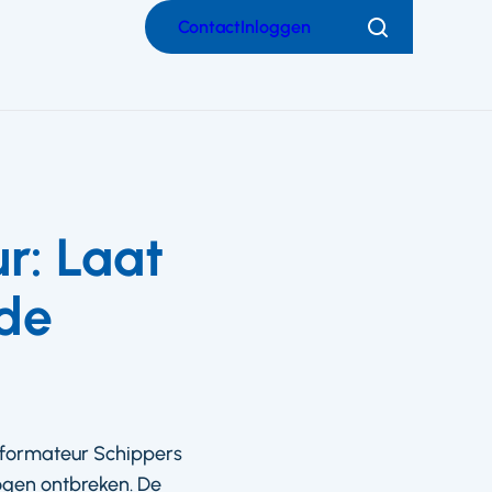
Contact
Inloggen
Zoeken
r: Laat
de
nformateur Schippers
ogen ontbreken. De