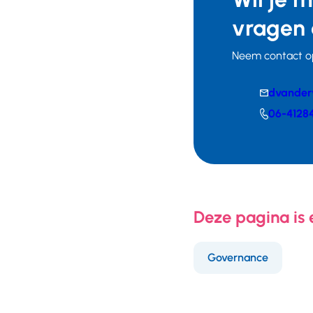
vragen 
Neem contact o
E-
dvander
mail
Telefoonnumm
06-4128
Deze pagina is
Governance