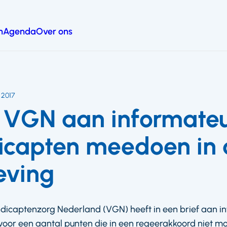
n
Agenda
Over ons
 2017
VGN aan informateu
icapten meedoen in 
eving
icaptenzorg Nederland (VGN) heeft in een brief aan i
or een aantal punten die in een regeerakkoord niet m