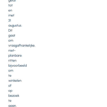
geldt
tot
en
met
31
augustus.
Dit
gaat
om
vraagafhankelijke,
niet-
planbare
ritten
bijvoorbeeld
om
te
winkelen
of
op
bezoek
te
gaan.