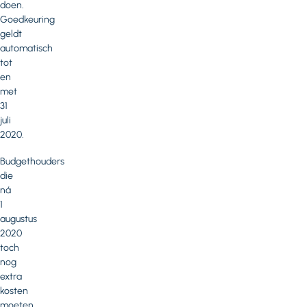
doen.
Goedkeuring
geldt
automatisch
tot
en
met
31
juli
2020.
Budgethouders
die
ná
1
augustus
2020
toch
nog
extra
kosten
moeten