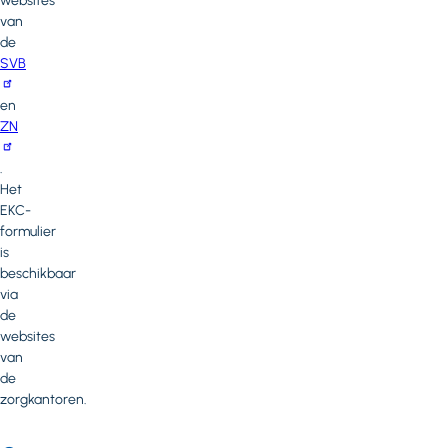
websites
van
de
SVB
en
ZN
.
Het
EKC-
formulier
is
beschikbaar
via
de
websites
van
de
zorgkantoren.