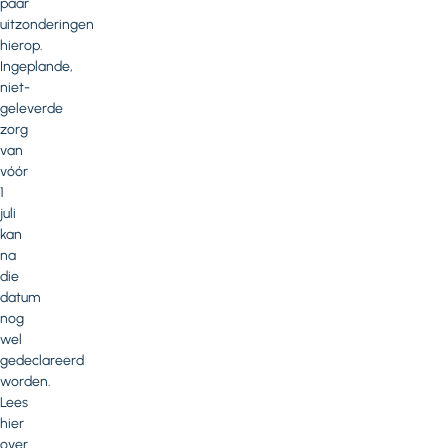
paar
uitzonderingen
hierop.
Ingeplande,
niet-
geleverde
zorg
van
vóór
1
juli
kan
na
die
datum
nog
wel
gedeclareerd
worden.
Lees
hier
over