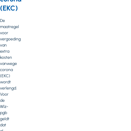
(EKC)
De
maatregel
voor
vergoeding
van
extra
kosten
vanwege
corona
(EKC)
wordt
verlengd.
Voor
de
Wlz-
pgb
geldt
dat