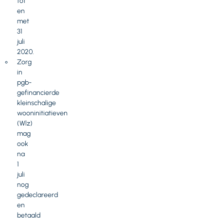
tot
en
met
31
juli
2020.
Zorg
in
pgb-
gefinancierde
kleinschalige
wooninitiatieven
(Wlz)
mag
ook
na
1
juli
nog
gedeclareerd
en
betaald