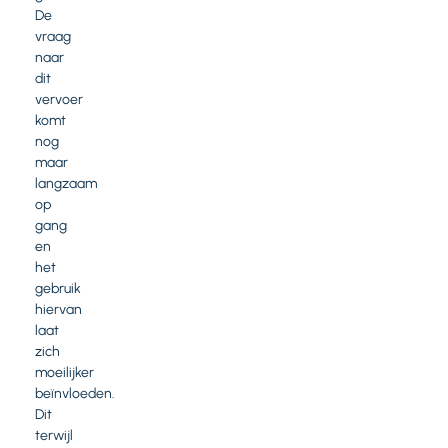
De
vraag
naar
dit
vervoer
komt
nog
maar
langzaam
op
gang
en
het
gebruik
hiervan
laat
zich
moeilijker
beïnvloeden.
Dit
terwijl