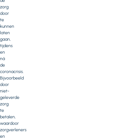
de
zorg
door
te
kunnen
laten
gaan,
tijdens
en
ná
de
coronacrisis.
Bijvoorbeeld
door
niet-
geleverde
zorg
te
betalen,
waardoor
zorgverleners
en