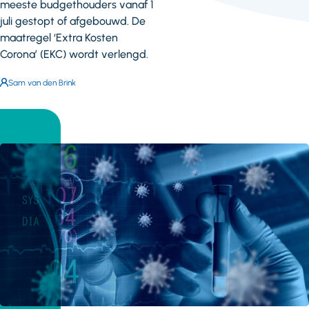
meeste budgethouders vanaf 1
juli gestopt of afgebouwd. De
maatregel ‘Extra Kosten
Corona’ (EKC) wordt verlengd.
Auteur:
Sam van den Brink