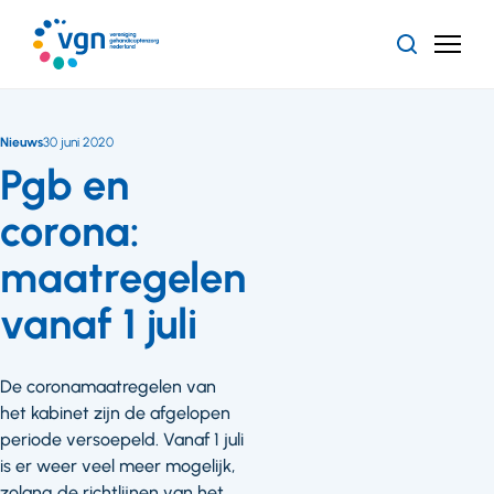
Ga
naar
Zoeken
Menu
hoofdinhoud
Vereniging
Gehandicaptenzorg
Nederland
Nieuws
30 juni 2020
Pgb en
corona:
maatregelen
vanaf 1 juli
De coronamaatregelen van
het kabinet zijn de afgelopen
periode versoepeld. Vanaf 1 juli
is er weer veel meer mogelijk,
zolang de richtlijnen van het