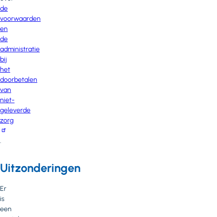
de
voorwaarden
en
de
administratie
bij
het
doorbetalen
van
niet-
geleverde
zorg
.
Uitzonderingen
Er
is
een