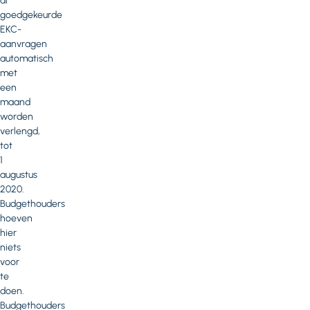
al
goedgekeurde
EKC-
aanvragen
automatisch
met
een
maand
worden
verlengd,
tot
1
augustus
2020.
Budgethouders
hoeven
hier
niets
voor
te
doen.
Budgethouders