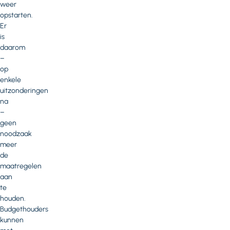
weer
opstarten.
Er
is
daarom
–
op
enkele
uitzonderingen
na
–
geen
noodzaak
meer
de
maatregelen
aan
te
houden.
Budgethouders
kunnen