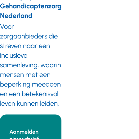
Gehandicaptenzorg
en
medewerkers
Nederland
motiveert
Voor
en
inspireert
zorgaanbieders die
om deel
streven naar een
te
nemen
inclusieve
aan
samenleving, waarin
eHealth.
Onlangs
mensen met een
verhuisde
beperking meedoen
het
Living
en een betekenisvol
Lab naar
leven kunnen leiden.
een
nieuwe
ruimte in
het
hoofdkantoor
Aanmelden
van
nieuwsbrief