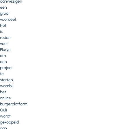
aanwezigen
een
groot
voordeel.
Het
is
reden
voor
Pluryn
om
een
project
te
starten,
waarbij
het
online
burgerplatform
Quli
wordt
gekoppeld
aan