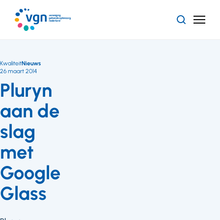
Ga
naar
Zoeken
Menu
hoofdinhoud
Vereniging
Gehandicaptenzorg
Nederland
Kwaliteit
Nieuws
26 maart 2014
Pluryn
aan de
slag
met
Google
Glass