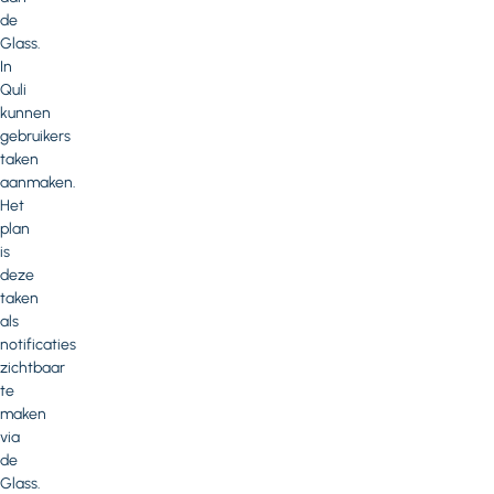
de
Glass.
In
Quli
kunnen
gebruikers
taken
aanmaken.
Het
plan
is
deze
taken
als
notificaties
zichtbaar
te
maken
via
de
Glass.