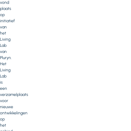
vond
plaats
op
initiatief
van
het
Living
Lab
van
Pluryn.
Het
Living
Lab
is
een
verzamelplaats
voor
nieuwe
ontwikkelingen
op
het