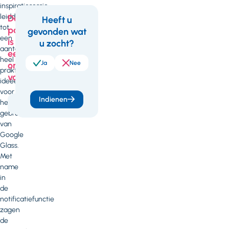
inspiratiesessie
leidde
Deze
Heeft u
tot
pagina
gevonden wat
Feedback
een
is
u zocht?
aantal
een
heel
Ja
Nee
onderdeel
praktische
van
ideeën
voor
Indienen
het
Kwaliteit
gebruik
van
Google
Glass.
Met
name
in
de
notificatiefunctie
zagen
de