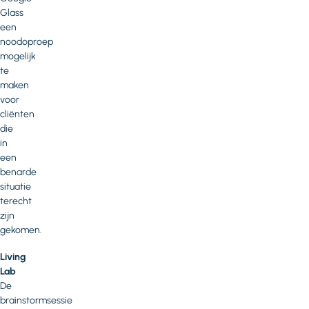
Glass
een
noodoproep
mogelijk
te
maken
voor
cliënten
die
in
een
benarde
situatie
terecht
zijn
gekomen.
Living
Lab
De
brainstormsessie