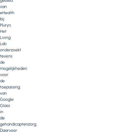
gebied
van
eHealth
bij
Pluryn.
Het
Living
Lab
onderzoekt
tevens
de
mogelijkheden
voor
de
toepassing
van
Google
Glass
in
de
gehandicaptenzorg.
Daarvoor