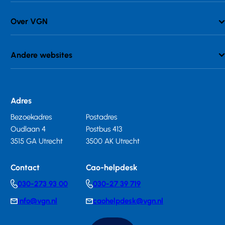
Over VGN
Andere websites
Adres
Bezoekadres
Postadres
Oudlaan 4
Postbus 413
3515 GA Utrecht
3500 AK Utrecht
Contact
Cao-helpdesk
030-273 93 00
030-27 39 719
Telephonenumber
Telephonenumber
info@vgn.nl
caohelpdesk@vgn.nl
E-
E-
mail
mail