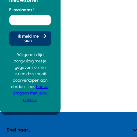
Pluryn
E-mailadres
aan de
Industrieweg
in
Nijmegen.
Ook zijn
Ik meld me
aan
er
enkele
Wij gaan altijd
nieuwe
zorgvuldig met je
activiteiten
gegevens om en
gestart.
zullen deze nooit
doorverkopen aan
derden. Lees
hoe wij
omgaan met jouw
privacy
.
Snel naar...