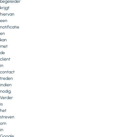
begeleider
krijgt
hiervan
een
notificatie
en
kan
met
de
cliënt
in
contact
treden
indien
nodig.
Verder
is
het
streven
om
in
Google