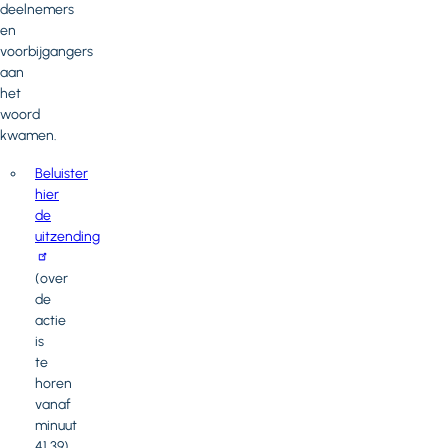
deelnemers
en
voorbijgangers
aan
het
woord
kwamen.
Beluister
hier
de
uitzending
(over
de
actie
is
te
horen
vanaf
minuut
41.39)