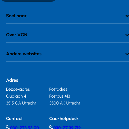
Snel naar...
Over VGN
Andere websites
Adres
Bezoekadres
Postadres
Oudlaan 4
Postbus 413
3515 GA Utrecht
3500 AK Utrecht
Contact
Cao-helpdesk
030-273 93 00
030-27 39 719
Telephonenumber
Telephonenumber