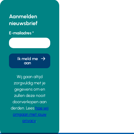
Aanmelden
nieuwsbrief
E-mailadres
Ik meld me
aan
Wij gaan altijd
zorgvuldig met je
gegevens om en
zullen deze nooit
doorverkopen aan
derden. Lees
hoe wij
omgaan met jouw
privacy
.