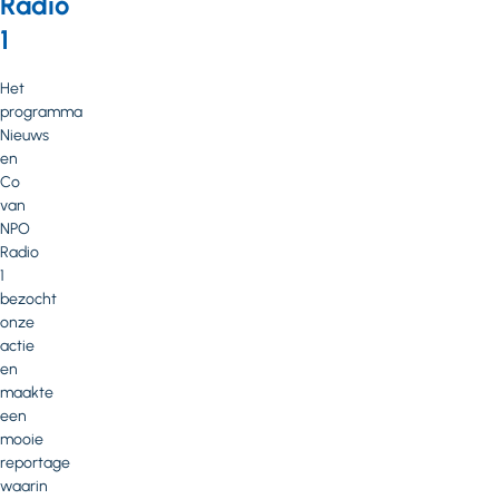
Radio
1
Het
programma
Nieuws
en
Co
van
NPO
Radio
1
bezocht
onze
actie
en
maakte
een
mooie
reportage
waarin