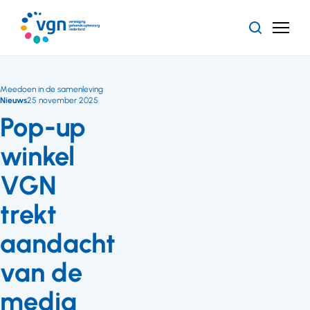
Ga
naar
Zoeken
Menu
hoofdinhoud
Vereniging
Gehandicaptenzorg
Nederland
Meedoen in de samenleving
Nieuws
25 november 2025
Pop-up
winkel
VGN
trekt
aandacht
van de
media