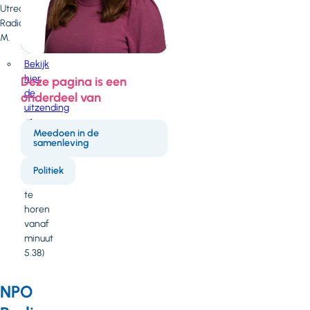
Utrecht
Radio
M.
Bekijk
hier
Deze pagina is een
de
onderdeel van
uitzending
Meedoen in de
(over
samenleving
de
actie
Politiek
is
te
horen
vanaf
minuut
5.38)
NPO