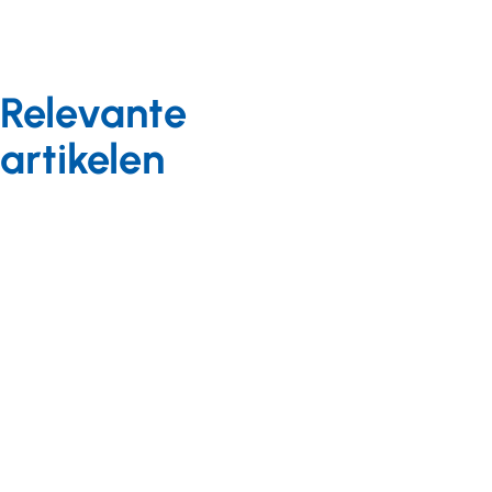
Relevante
artikelen
Arbeidszaken
Arbeidszaken
Nieuws
Nieuws
29 maart 2019
17 mei 2019
Vervolg vernieuwing
Terugblik
arbeidsverhoudingen
startbijeenkomst