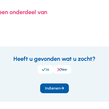
 een onderdeel van
Heeft u gevonden wat u zocht?
eedback
Ja
Nee
Indienen