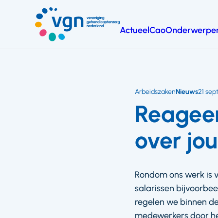
Ga
naar
Actueel
Cao
Onderwerpe
hoofdinhoud
Vereniging
Gehandicaptenzorg
Nederland
Arbeidszaken
Nieuws
21 sep
Reageer
over jo
Rondom ons werk is v
salarissen bijvoorbee
regelen we binnen de
medewerkers door he