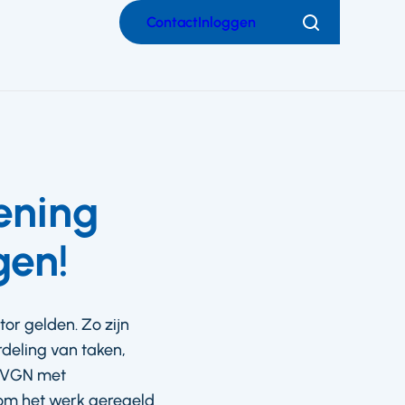
Contact
Inloggen
Zoeken
ening
gen!
or gelden. Zo zijn
rdeling van taken,
e VGN met
om het werk geregeld