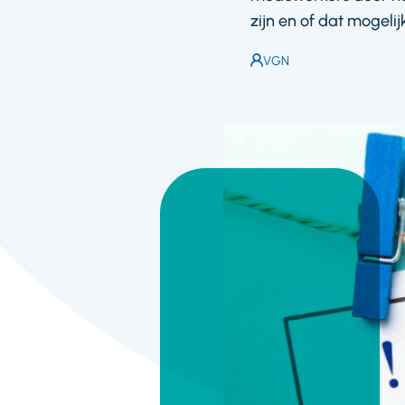
zijn en of dat mogeli
Auteur:
VGN