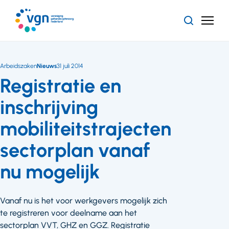
Ga
naar
Zoeken
Menu
hoofdinhoud
Vereniging
Gehandicaptenzorg
Nederland
Arbeidszaken
Nieuws
31 juli 2014
Registratie en
inschrijving
mobiliteitstrajecten
sectorplan vanaf
nu mogelijk
Vanaf nu is het voor werkgevers mogelijk zich
te registreren voor deelname aan het
sectorplan VVT, GHZ en GGZ. Registratie