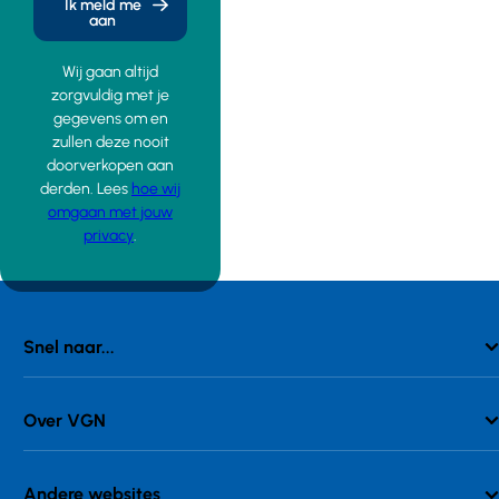
Ik meld me
aan
Wij gaan altijd
zorgvuldig met je
gegevens om en
zullen deze nooit
doorverkopen aan
derden. Lees
hoe wij
omgaan met jouw
privacy
.
Snel naar...
Over VGN
Andere websites