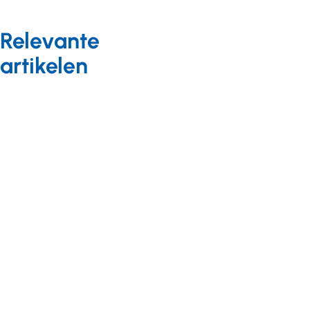
Relevante
artikelen
Arbeidszaken
Nieuws
15 juli 2014
Webportaal
Sectorplan
geopend