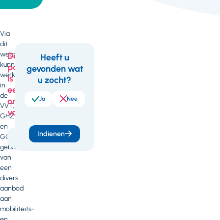
Via
dit
webportaal
Deze
Heeft u
kunnen
pagina
gevonden wat
Feedback
werkgevers
is
u zocht?
in
een
de
Ja
Nee
onderdeel
VVT,
van
GHZ
en
Indienen
GGZ
Arbeidszaken
gebruikmaken
van
een
divers
aanbod
aan
mobiliteits-
en