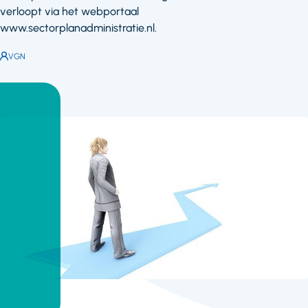
verloopt via het webportaal
www.sectorplanadministratie.nl.
Auteur:
VGN