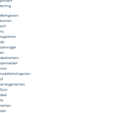
procent
korting
Werkgevers
kunnen
zich
nu
registeren
als
aanvrager
en
deelnemers
aanmelden
voor
mobiliteitstrajecten
of
arrangementen.
Door
deel
te
nemen
aan