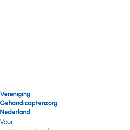
Arbeidszaken
Nieuws
18 december 2015
Uiterste
startdatum
mobiliteitstrajecten
Sectorplan Zorg in
2016
Vereniging
Gehandicaptenzorg
Nederland
Voor