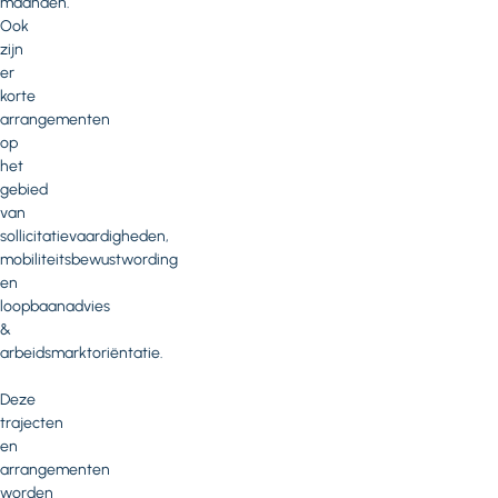
maanden.
Ook
zijn
er
korte
arrangementen
op
het
gebied
van
sollicitatievaardigheden,
mobiliteitsbewustwording
en
loopbaanadvies
&
arbeidsmarktoriëntatie.
Deze
trajecten
en
arrangementen
worden