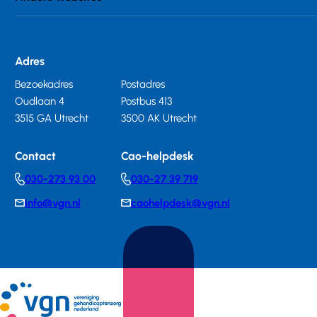
Adres
Bezoekadres
Postadres
Oudlaan 4
Postbus 413
3515 GA Utrecht
3500 AK Utrecht
Contact
Cao-helpdesk
030-273 93 00
030-27 39 719
Telephonenumber
Telephonenumber
info@vgn.nl
caohelpdesk@vgn.nl
E-
E-
mail
mail