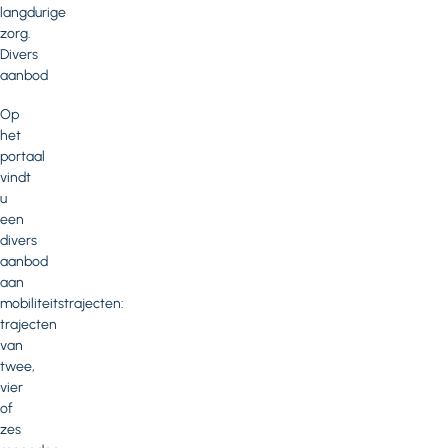
langdurige
zorg.
Divers
aanbod
Op
het
portaal
vindt
u
een
divers
aanbod
aan
mobiliteitstrajecten:
trajecten
van
twee,
vier
of
zes