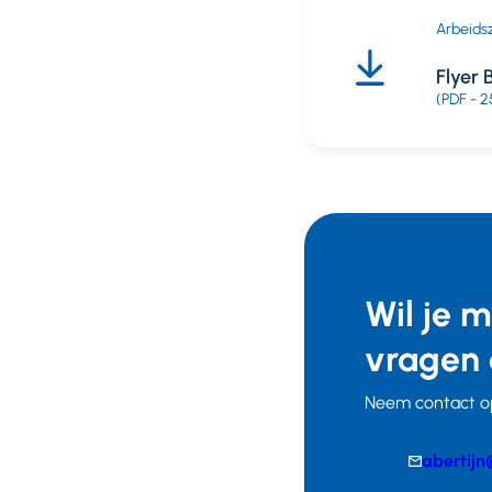
Arbeids
Flyer
(PDF - 2
Wil je 
vragen 
Neem contact op
E-
abertijn
mail