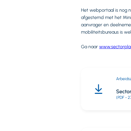
Het webportaal is nog 
afgestemd met het Minis
aanvrager en deelnemer
mobiliteitsbureaus is we
Ga naar
www.sectorplan
Arbeids
Sector
(PDF - 2