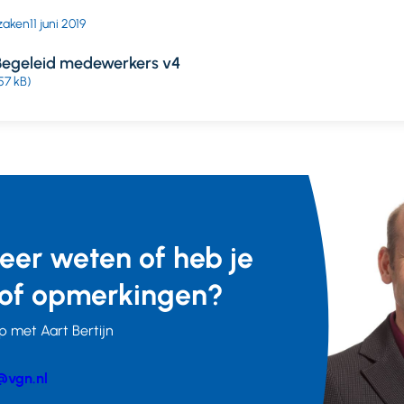
zaken
11 juni 2019
 Begeleid medewerkers v4
57 kB)
meer weten of heb je
of opmerkingen?
 met Aart Bertijn
@vgn.nl