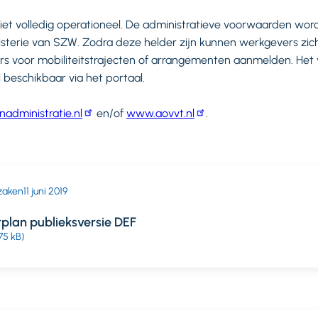
niet volledig operationeel. De administratieve voorwaarden w
terie van SZW. Zodra deze helder zijn kunnen werkgevers zich 
s voor mobiliteitstrajecten of arrangementen aanmelden. Het
l beschikbaar via het portaal.
administratie.nl
en/of
www.aovvt.nl
.
zaken
11 juni 2019
plan publieksversie DEF
75 kB)