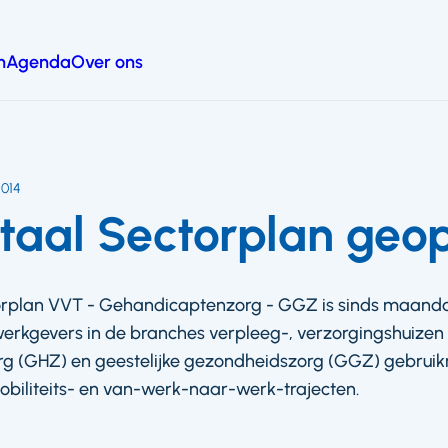
n
Agenda
Over ons
 2014
taal Sectorplan geo
plan VVT - Gehandicaptenzorg - GGZ is sinds maandag 14
rkgevers in de branches verpleeg-, verzorgingshuizen 
g (GHZ) en geestelijke gezondheidszorg (GGZ) gebrui
biliteits- en van-werk-naar-werk-trajecten.