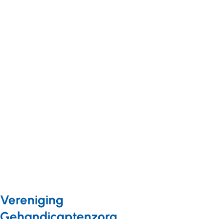
Veel
Registratie en
belangstelling
inschrijving
voor
mobiliteitstrajecten
bijeenkomsten
sectorplan vanaf
landelijke
nu mogelijk
sectorplan
VVT, GHZ en
GGZ
Vereniging
Gehandicaptenzorg