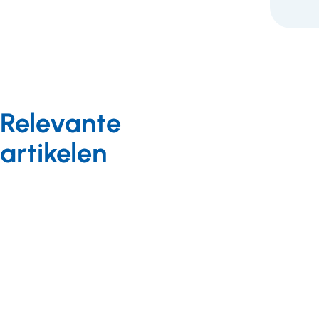
Relevante
artikelen
Arbeidszaken
Nieuws
24 juli 2014
Nieuws
31 juli 2014