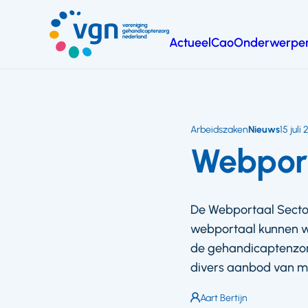
Ga
naar
Actueel
Cao
Onderwerpe
hoofdinhoud
Vereniging
Gehandicaptenzorg
Nederland
Arbeidszaken
Nieuws
15 juli
Webpor
De Webportaal Sector
webportaal kunnen we
de gehandicaptenzor
divers aanbod van mo
Auteur:
Aart Bertijn