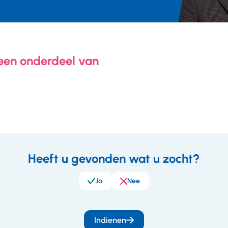
er
 een onderdeel van
Heeft u gevonden wat u zocht?
eedback
Ja
Nee
Indienen