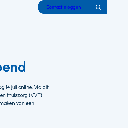
Contact
Inloggen
Zoeken
pend
 juli online. Via dit
en thuiszorg (VVT),
kmaken van een