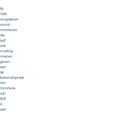
Bij
7AM
vergaderen
vooral
ministeries
die
zelf
ook
invulling
moeten
geven
aan
de
banenafspraak.
Het
ministerie
van
BZK
is
aan