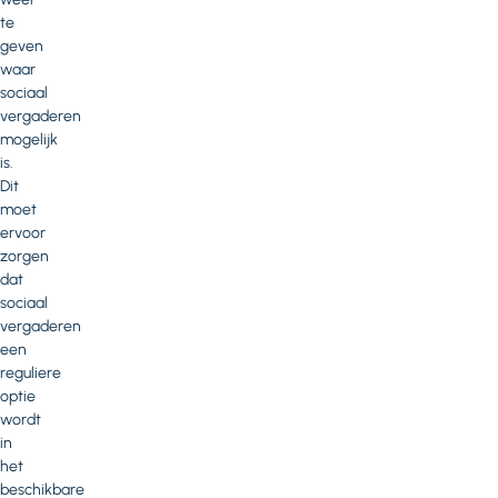
te
geven
waar
sociaal
vergaderen
mogelijk
is.
Dit
moet
ervoor
zorgen
dat
sociaal
vergaderen
een
reguliere
optie
wordt
in
het
beschikbare