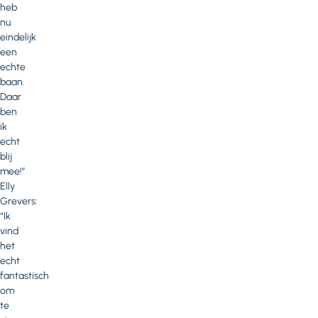
heb
nu
eindelijk
een
echte
baan.
Daar
ben
ik
echt
blij
mee!”
Elly
Grevers:
“Ik
vind
het
echt
fantastisch
om
te