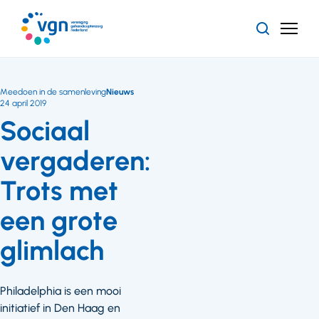
Ga
naar
Zoeken
Menu
hoofdinhoud
Vereniging
Gehandicaptenzorg
Nederland
Meedoen in de samenleving
Nieuws
24 april 2019
Sociaal
vergaderen:
Trots met
een grote
glimlach
Philadelphia is een mooi
initiatief in Den Haag en