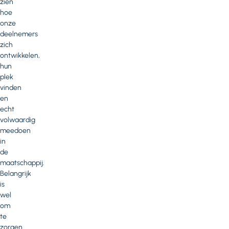
zien
hoe
onze
deelnemers
zich
ontwikkelen,
hun
plek
vinden
en
echt
volwaardig
meedoen
in
de
maatschappij.
Belangrijk
is
wel
om
te
zorgen