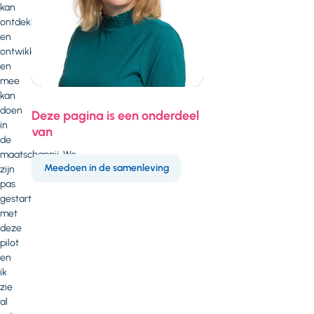
kan
ontdekken
en
ontwikkelen
en
mee
kan
doen
Deze pagina is een onderdeel
in
van
de
maatschappij. We
Meedoen in de samenleving
zijn
pas
gestart
met
deze
pilot
en
ik
zie
al