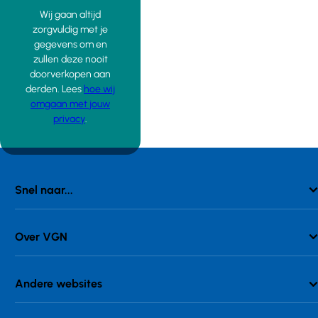
Wij gaan altijd
zorgvuldig met je
gegevens om en
zullen deze nooit
doorverkopen aan
derden. Lees
hoe wij
omgaan met jouw
privacy
.
Snel naar...
Over VGN
Andere websites