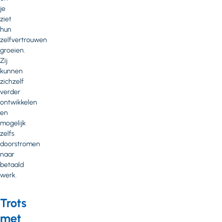
je
ziet
hun
zelfvertrouwen
groeien.
Zij
kunnen
zichzelf
verder
ontwikkelen
en
mogelijk
zelfs
doorstromen
naar
betaald
werk.
Trots
met