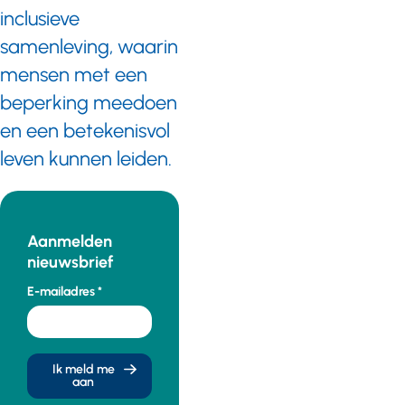
Philadelphia
inclusieve
Het
Communicatieboekje.nl.
samenleving, waarin
mensen met een
beperking meedoen
en een betekenisvol
leven kunnen leiden.
Aanmelden
nieuwsbrief
E-mailadres
Ik meld me
aan