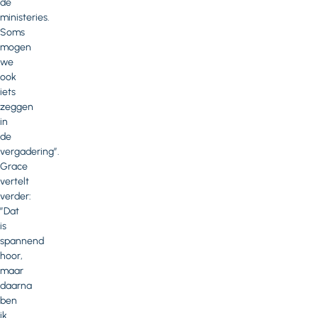
de
ministeries.
Soms
mogen
we
ook
iets
zeggen
in
de
vergadering”.
Grace
vertelt
verder:
”Dat
is
spannend
hoor,
maar
daarna
ben
ik