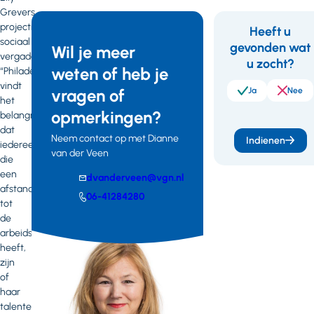
Grevers,
projectmanager
Heeft u
sociaal
gevonden wat
Feedbac
Wil je meer
vergaderen:
u zocht?
weten of heb je
“Philadelphia
vindt
vragen of
Ja
Nee
het
opmerkingen?
belangrijk
dat
Neem contact op met Dianne
Indienen
iedereen
van der Veen
die
een
E-
dvanderveen@vgn.nl
afstand
mail
Telefoonnummer
06-41284280
tot
de
arbeidsmarkt
heeft,
zijn
of
haar
talenten