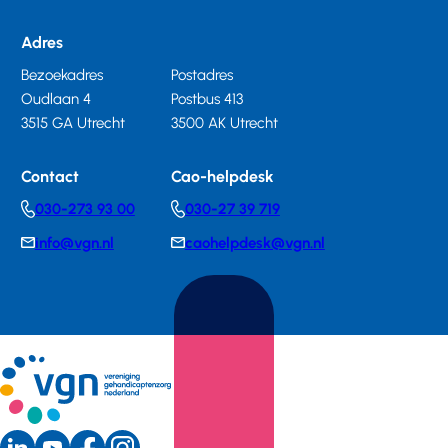
Adres
Bezoekadres
Postadres
Oudlaan 4
Postbus 413
3515 GA Utrecht
3500 AK Utrecht
Contact
Cao-helpdesk
030-273 93 00
030-27 39 719
Telephonenumber
Telephonenumber
info@vgn.nl
caohelpdesk@vgn.nl
E-
E-
mail
mail