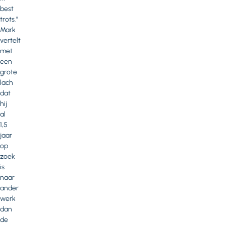
best
trots.”
Mark
vertelt
met
een
grote
lach
dat
hij
al
1,5
jaar
op
zoek
is
naar
ander
werk
dan
de