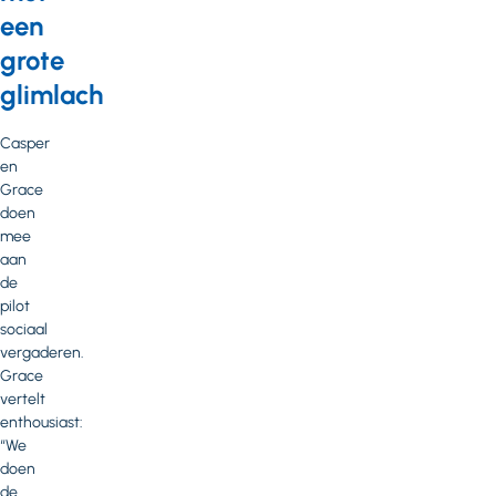
een
grote
glimlach
Casper
en
Grace
doen
mee
aan
de
pilot
sociaal
vergaderen.
Grace
vertelt
enthousiast:
“We
doen
de