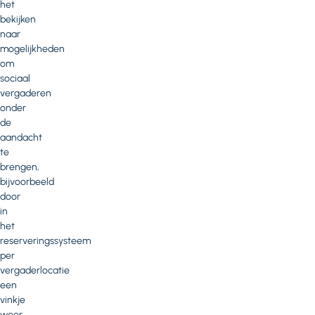
het
bekijken
naar
mogelijkheden
om
sociaal
vergaderen
onder
de
aandacht
te
brengen,
bijvoorbeeld
door
in
het
reserveringssysteem
per
vergaderlocatie
een
vinkje
weer