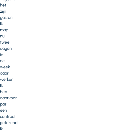
het
zijn
gasten.
Ik
mag
nu
twee
dagen
in
de
week
daar
werken.
Ik
heb
daarvoor
pas
een
contract
getekend.
Ik