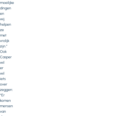
moeilijke
dingen
en
wij
helpen
ze
met
vrolijk
zijn.”
Ook
Casper
wil
er
wil
iets
over
zeggen:
“Er
komen
mensen
van