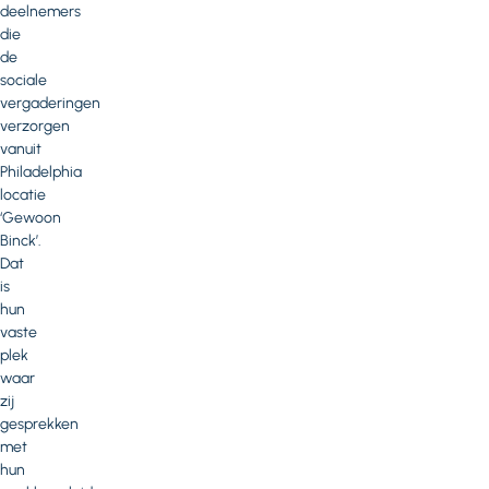
deelnemers
die
de
sociale
vergaderingen
verzorgen
vanuit
Philadelphia
locatie
‘Gewoon
Binck’.
Dat
is
hun
vaste
plek
waar
zij
gesprekken
met
hun