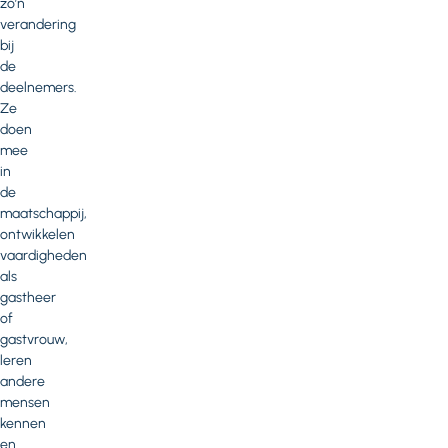
zo’n
verandering
bij
de
deelnemers.
Ze
doen
mee
in
de
maatschappij,
ontwikkelen
vaardigheden
als
gastheer
of
gastvrouw,
leren
andere
mensen
kennen
en