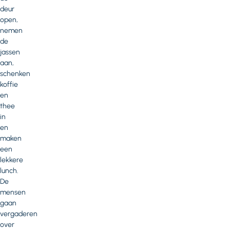
deur
open,
nemen
de
jassen
aan,
schenken
koffie
en
thee
in
en
maken
een
lekkere
lunch.
De
mensen
gaan
vergaderen
over