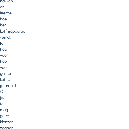
bakken
en
leerde
hoe
het
koffieapparaat
werkt.
Ik
heb
voor
heel
veel
gasten
koffie
gemaakt.
O
ja,
ik
mag
geen
klanten
zeggen,