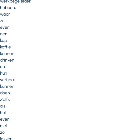
werkbegeleider
hebben,
waar
ze
even
een
kop
koffie
kunnen
drinken
en
hun
verhaal
kunnen
doen.
Zelfs
als
het
even
niet
zo
lekker