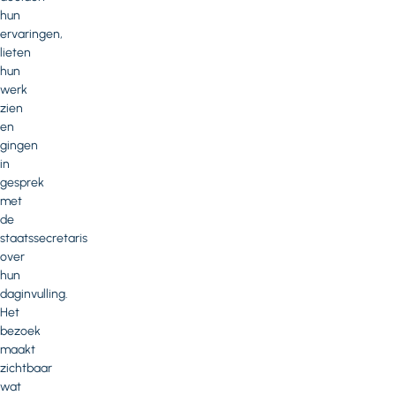
hun
ervaringen,
lieten
hun
werk
zien
en
gingen
in
gesprek
met
de
staatssecretaris
over
hun
daginvulling.
Het
bezoek
maakt
zichtbaar
wat