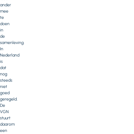
ander
mee
te
doen
in
de
samenleving.
In
Nederland
is
dat
nog
steeds
niet
goed
geregeld.
De
VGN
stuurt
daarom
een