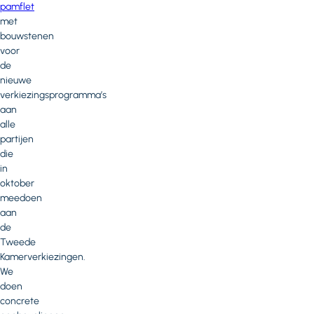
pamflet
met
bouwstenen
voor
de
nieuwe
verkiezingsprogramma’s
aan
alle
partijen
die
in
oktober
meedoen
aan
de
Tweede
Kamerverkiezingen.
We
doen
concrete