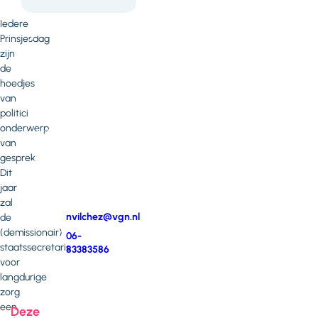
heb
Iedere
je
Prinsjesdag
vragen
zijn
de
of
hoedjes
opmerkingen?
van
politici
Neem
onderwerp
contact
van
op
gesprek.
met
Dit
Nerina
jaar
Vilchez
zal
E-
nvilchez@vgn.nl
de
mail
(demissionair)
Telefoonnummer
06-
staatssecretaris
83383586
voor
langdurige
zorg
een
Deze