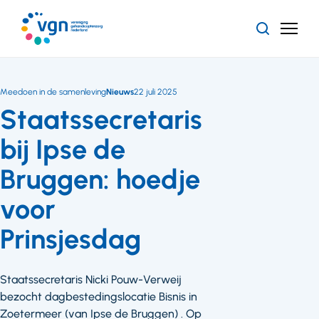
Ga
naar
Zoeken
Menu
hoofdinhoud
Vereniging
Gehandicaptenzorg
Nederland
Meedoen in de samenleving
Nieuws
22 juli 2025
Staatssecretaris
bij Ipse de
Bruggen: hoedje
voor
Prinsjesdag
Staatssecretaris Nicki Pouw-Verweij
bezocht dagbestedingslocatie Bisnis in
Zoetermeer (van Ipse de Bruggen) . Op