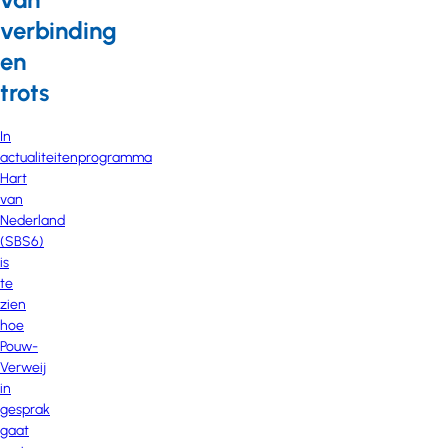
verbinding
en
trots
In
actualiteitenprogramma
Hart
van
Nederland
(SBS6)
is
te
zien
hoe
Pouw-
Verweij
in
gesprak
gaat