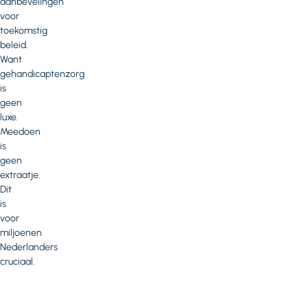
aanbevelingen
voor
toekomstig
beleid.
Want
gehandicaptenzorg
is
geen
luxe.
Meedoen
is
geen
extraatje.
Dit
is
voor
miljoenen
Nederlanders
cruciaal.