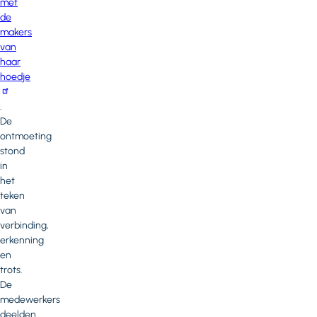
met
de
makers
van
haar
hoedje
.
De
ontmoeting
stond
in
het
teken
van
verbinding,
erkenning
en
trots.
De
medewerkers
deelden