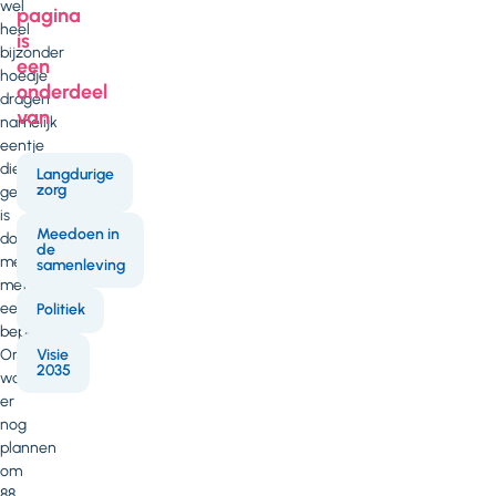
wel
pagina
heel
is
bijzonder
een
hoedje
onderdeel
dragen
van
namelijk
eentje
die
Langdurige
zorg
gemaakt
is
Meedoen in
door
de
mensen
samenleving
met
een
Politiek
beperking.
Onlangs
Visie
2035
waren
er
nog
plannen
om
88