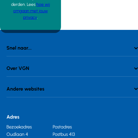
derden. Lees
hoe wij
omgaan met jouw
privacy
.
Snel naar...
Over VGN
Andere websites
Adres
Bezoekadres
Postadres
Oudlaan 4
Postbus 413