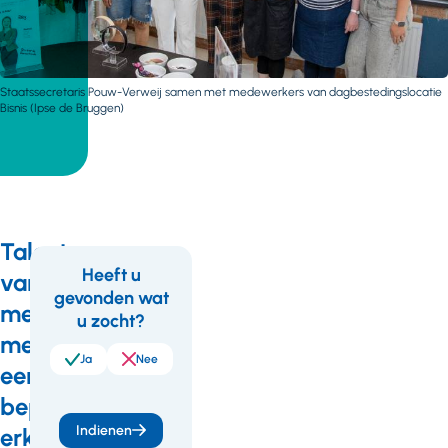
Staatssecretaris Pouw-Verweij samen met medewerkers van dagbestedingslocatie
Bisnis (Ipse de Bruggen)
Talent
Heeft u
van
gevonden wat
Feedback
Wil
mensen
u zocht?
je
met
meer
Ja
Nee
een
weten
beperking
of
Indienen
erkend