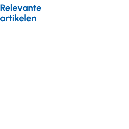
Relevante
artikelen
Meedoen in de samenleving
Nieuws
30 juni 2025
VGN deelt input
verkiezingsprogramma’s:
'Iedereen doet mee!'