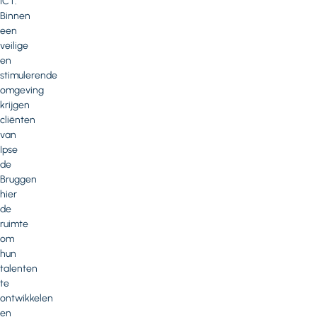
ICT.
Binnen
een
veilige
en
stimulerende
omgeving
krijgen
cliënten
van
Ipse
de
Bruggen
hier
de
ruimte
om
hun
talenten
te
ontwikkelen
en