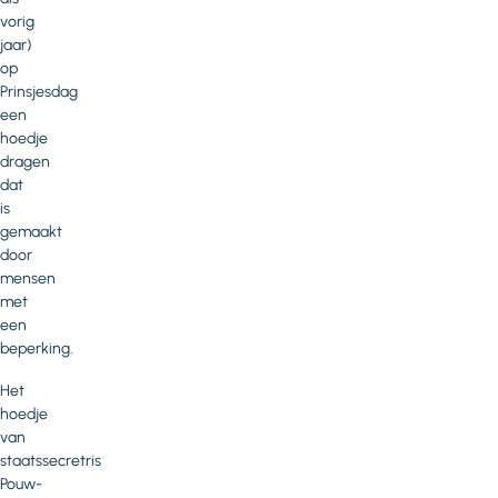
vorig
jaar)
op
Prinsjesdag
een
hoedje
dragen
dat
is
gemaakt
door
mensen
met
een
beperking.
Het
hoedje
van
staatssecretris
Pouw-