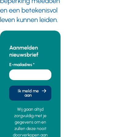
beperking meedoen
en een betekenisvol
leven kunnen leiden.
Aanmelden
nieuwsbrief
E-mailadres
Ik meld me
aan
Wij gaan altijd
zorgvuldig met je
gegevens om en
zullen deze nooit
doorverkopen aan