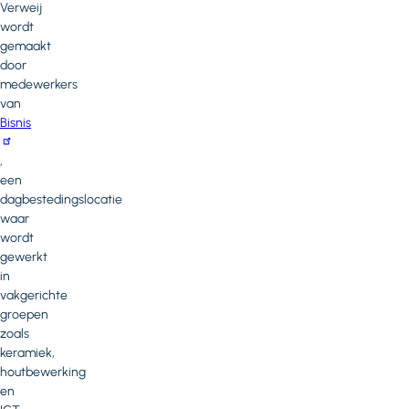
Verweij
wordt
gemaakt
door
medewerkers
van
Bisnis
,
een
dagbestedingslocatie
waar
wordt
gewerkt
in
vakgerichte
groepen
zoals
keramiek,
houtbewerking
en