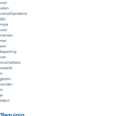
voor
velen
vanzelfsprekend
lijkt,
maar
voor
mensen
met
een
beperking
van
onschatbare
waarde
is:
gezien
worden
in
je
talent.
'Bezuinig