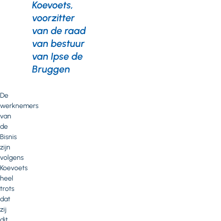
Koevoets,
voorzitter
van de raad
van bestuur
van Ipse de
Bruggen
De
werknemers
van
de
Bisnis
zijn
volgens
Koevoets
heel
trots
dat
zij
dit