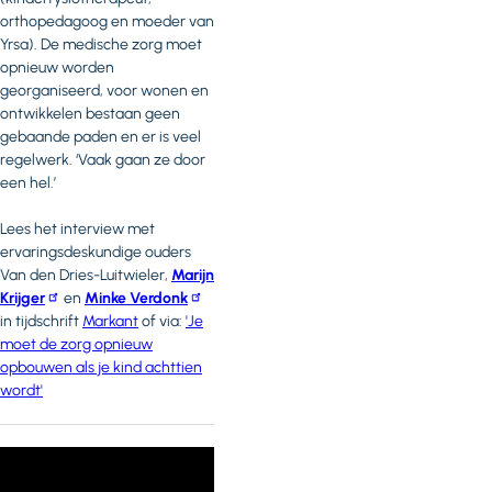
orthopedagoog en moeder van
Yrsa). De medische zorg moet
opnieuw worden
georganiseerd, voor wonen en
ontwikkelen bestaan geen
gebaande paden en er is veel
regelwerk. ‘Vaak gaan ze door
een hel.’
Lees het interview met
ervaringsdeskundige ouders
Van den Dries-Luitwieler,
Marijn
Krijger
en
Minke Verdonk
in tijdschrift
Markant
of via:
'Je
moet de zorg opnieuw
opbouwen als je kind achttien
wordt'