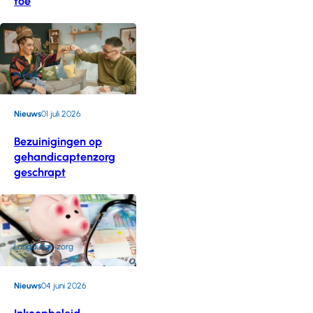
toe
Politiek
Nieuws
01 juli 2026
Bezuinigingen op
gehandicaptenzorg
geschrapt
Langdurige zorg
Nieuws
04 juni 2026