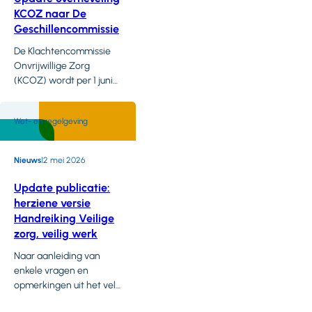
KCOZ naar De
Geschillencommissie
De Klachtencommissie
Onvrijwillige Zorg
(KCOZ) wordt per 1 juni
2026 overgeheveld naar
De Geschillencommissie
Wet- en regelgeving
in Den Haag. Dit
betekent dat
zorgaanbieders die
Nieuws
12 mei 2026
gebruik willen (blijven)
maken van de KCOZ zich
Update publicatie:
moeten registreren.
herziene versie
Daarnaast blijft gelden
Handreiking Veilige
dat in de
zorg, veilig werk
klachtenregeling van de
zorgaanbieder expliciet
Naar aanleiding van
moet zijn opgenomen
enkele vragen en
dat Wzd klachten door
opmerkingen uit het veld
de KCOZ worden
hebben de betrokken