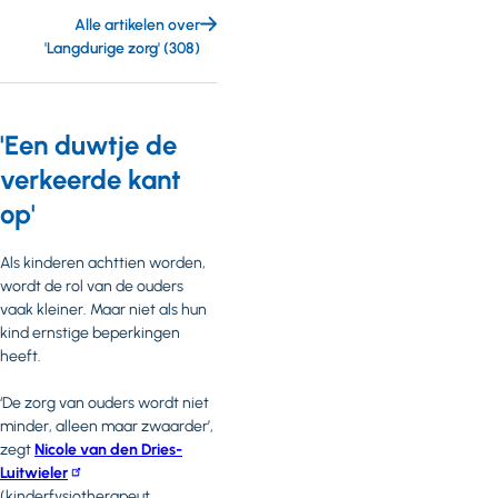
behandeld. In dit artikel
brancheorganisaties
Alle artikelen over
is opgenomen wat dit
ActiZ, de Nederlandse
'Langdurige zorg' (308)
voor zorgaanbieders
ggz, Valente en de VGN
betekent. Dit artikel
de Handreiking Veilige
bevat een update.
zorg, veilig werk op twee
onderdelen aangepast.
'Een duwtje de
verkeerde kant
op'
Als kinderen achttien worden,
wordt de rol van de ouders
vaak kleiner. Maar niet als hun
kind ernstige beperkingen
heeft.
‘De zorg van ouders wordt niet
minder, alleen maar zwaarder’,
zegt
Nicole van den Dries-
Luitwieler
(kinderfysiotherapeut,