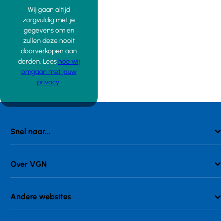
Wij gaan altijd
zorgvuldig met je
gegevens om en
zullen deze nooit
doorverkopen aan
derden. Lees
hoe wij
omgaan met jouw
privacy
.
Snel naar...
Over VGN
Andere websites