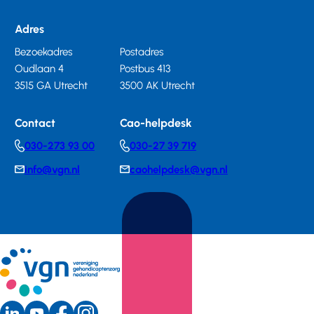
Adres
Bezoekadres
Postadres
Oudlaan 4
Postbus 413
3515 GA Utrecht
3500 AK Utrecht
Contact
Cao-helpdesk
030-273 93 00
030-27 39 719
Telephonenumber
Telephonenumber
info@vgn.nl
caohelpdesk@vgn.nl
E-
E-
mail
mail