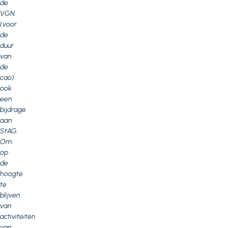
de
VGN
(voor
de
duur
van
de
cao)
ook
een
bijdrage
aan
StAG.
Om
op
de
hoogte
te
blijven
van
activiteiten
van