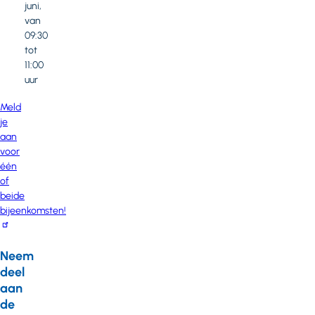
juni,
van
09:30
tot
11:00
uur
Meld
je
aan
voor
één
of
beide
bijeenkomsten!
Neem
deel
aan
de