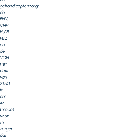
gehandicaptenzorg:
de
FNV,
CNV,
Nu’91,
FBZ
en
de
VGN.
Het
doel
van
StAG
is
om
er
(mede)
voor
te
zorgen
dat