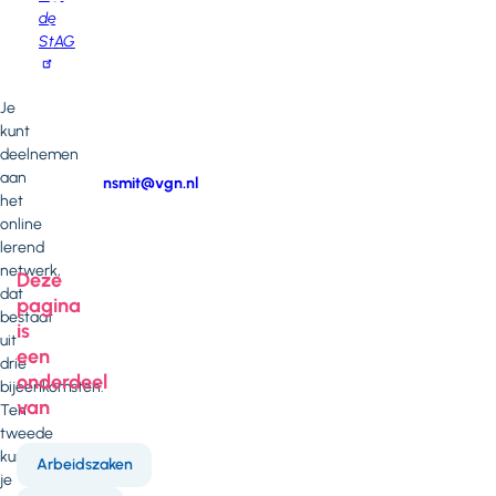
de
Neem
StAG
contact
op
met
Je
Noortje
kunt
Smit
deelnemen
aan
E-
nsmit@vgn.nl
het
mail
Telefoonnummer
online
lerend
netwerk,
Deze
dat
pagina
bestaat
is
uit
een
drie
onderdeel
bijeenkomsten.
van
Ten
tweede
kun
Arbeidszaken
je