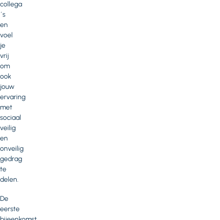
collega
´s
en
voel
je
vrij
om
ook
jouw
ervaring
met
sociaal
veilig
en
onveilig
gedrag
te
delen.
De
eerste
bijeenkomst