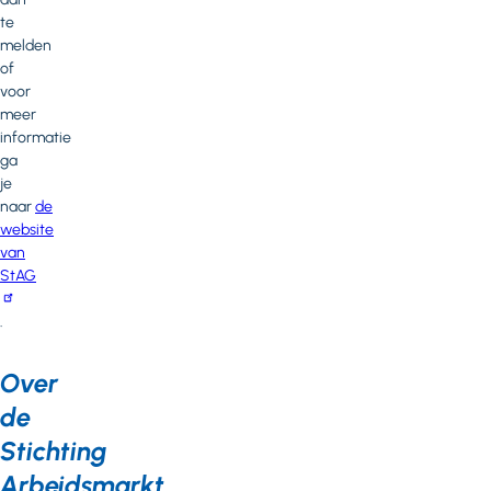
te
melden
of
voor
meer
informatie
ga
je
naar
de
website
van
StAG
.
Over
de
Stichting
Arbeidsmarkt