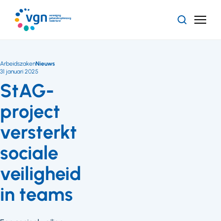
Ga
naar
Zoeken
Menu
hoofdinhoud
Vereniging
Gehandicaptenzorg
Nederland
Arbeidszaken
Nieuws
31 januari 2025
StAG-
project
versterkt
sociale
veiligheid
in teams