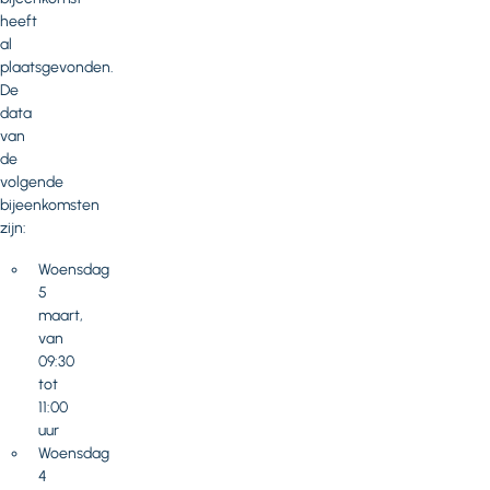
heeft
al
plaatsgevonden.
De
data
van
de
volgende
bijeenkomsten
zijn:
Woensdag
5
maart,
van
09:30
tot
11:00
uur
Woensdag
4