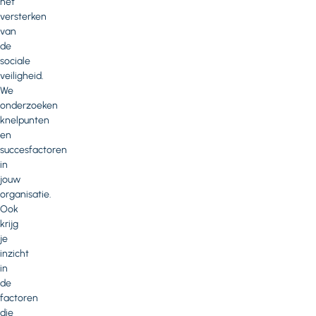
het
versterken
van
de
sociale
veiligheid.
We
onderzoeken
knelpunten
en
succesfactoren
in
jouw
organisatie.
Ook
krijg
je
inzicht
in
de
factoren
die