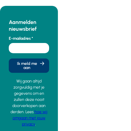
Aanmelden
nieuwsbrief
E-mailadres
Ik meld me
aan
Wij gaan altijd
zorgvuldig met je
gegevens om en
zullen deze nooit
doorverkopen aan
derden. Lees
hoe wij
omgaan met jouw
privacy
.