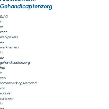
Gehandicaptenzorg
StAG
is
er
voor
werkgevers
en
werknemers
in
de
gehandicaptenzorg.
Het
is
een
samenwerkingsverband
van
sociale
partners
in
de