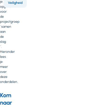
je
Veiligheid
opgeven
voor
de
projectgroep
´samen
aan
de
slag
´.
Hieronder
lees
je
meer
over
deze
onderdelen.
Kom
naar