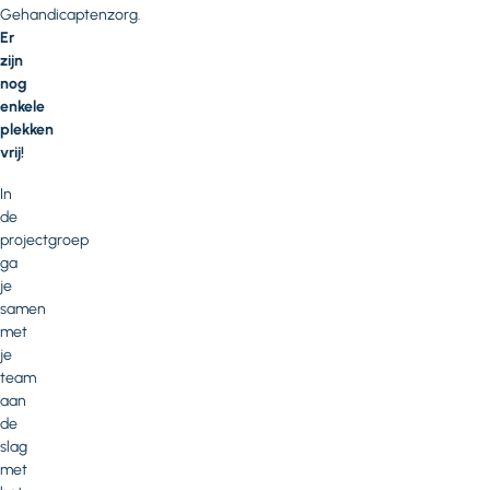
Gehandicaptenzorg.
Er
zijn
nog
enkele
plekken
vrij!
In
de
projectgroep
ga
je
samen
met
je
team
aan
de
slag
met