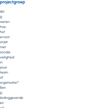
projectgroep
Wil
jij
weten
hoe
het
ervoor
staat
met
sociale
veiligheid
in
jouw
team
of
organisatie?
Ben
jij
leidinggevende
en
wil