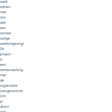
werk
samen
met
ons
aan
een
sociaal
veilige
werkomgeving!
Dit
project
is
een
samenwerking
met
de
organisatie
Leergewoonte.
Om
je
direct
aan