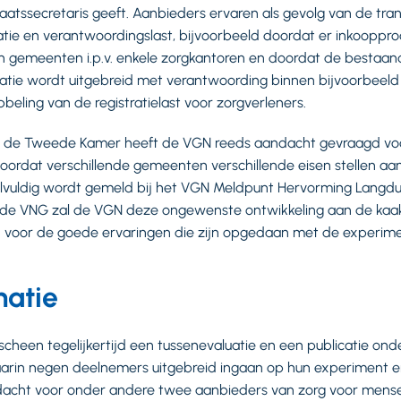
aatssecretaris geeft. Aanbieders ervaren als gevolg van de tra
atie en verantwoordingslast, bijvoorbeeld doordat er inkoopp
en gemeenten i.p.v. enkele zorgkantoren en doordat de bestaa
atie wordt uitgebreid met verantwoording binnen bijvoorbeeld
bbeling van de registratielast voor zorgverleners.
an de Tweede Kamer heeft de VGN reeds aandacht gevraagd voo
doordat verschillende gemeenten verschillende eisen stellen aan
vuldig wordt gemeld bij het VGN Meldpunt Hervorming Langduri
e VNG zal de VGN deze ongewenste ontwikkeling aan de kaak b
n voor de goede ervaringen die zijn opgedaan met de experim
matie
heen tegelijkertijd een tussenevaluatie en een publicatie onder
aarin negen deelnemers uitgebreid ingaan op hun experiment e
andacht voor onder andere twee aanbieders van zorg voor men