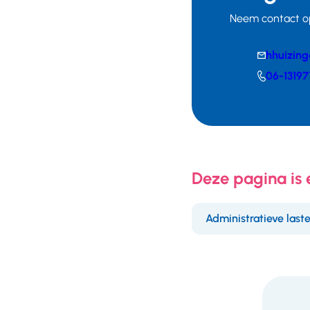
Neem contact o
E-
hhuizin
mail
Telefoonnumm
06-13197
Deze pagina is
Administratieve last