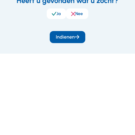
Heeft u gevonden wat u zocht?
eedback
Ja
Nee
Indienen