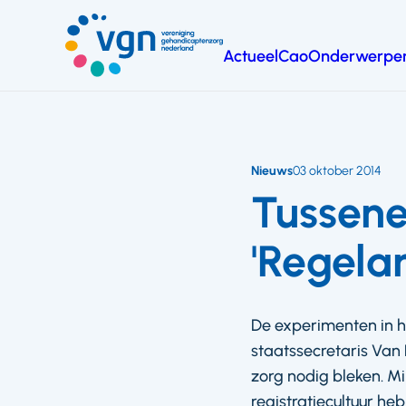
Ga
naar
Actueel
Cao
Onderwerpe
hoofdinhoud
Vereniging
Gehandicaptenzorg
Nederland
Nieuws
03 oktober 2014
Tussene
'Regelar
De experimenten in h
staatssecretaris Van R
zorg nodig bleken. M
registratiecultuur he