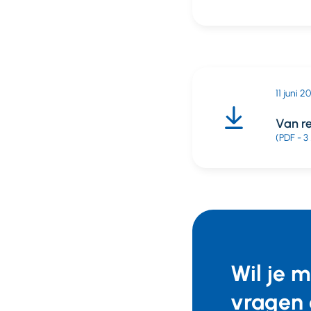
11 juni 2
Van r
(PDF - 3
Wil je 
vragen 