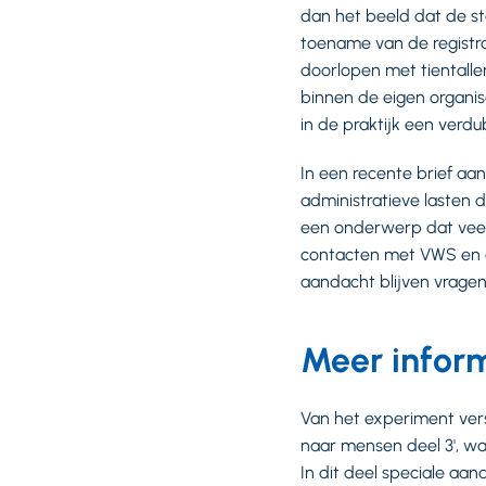
dan het beeld dat de st
toename van de registr
doorlopen met tientall
binnen de eigen organis
in de praktijk een verdu
In een recente brief a
administratieve lasten 
een onderwerp dat veel
contacten met VWS en d
aandacht blijven vrage
Meer infor
Van het experiment versc
naar mensen deel 3', w
In dit deel speciale a