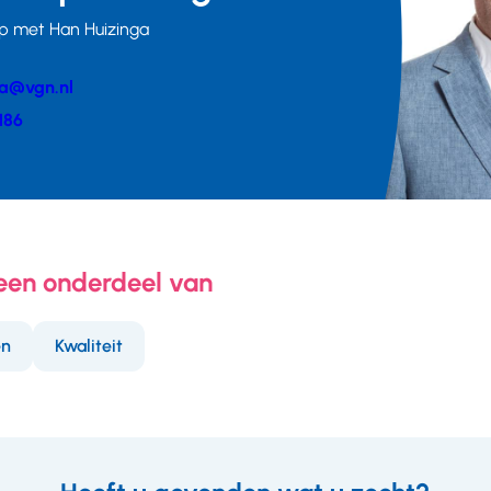
p met Han Huizinga
ga@vgn.nl
er
186
 een onderdeel van
en
Kwaliteit