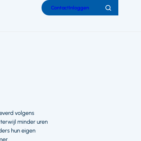
Contact
Inloggen
Zoeken
leverd volgens
 terwijl minder uren
ders hun eigen
mer.