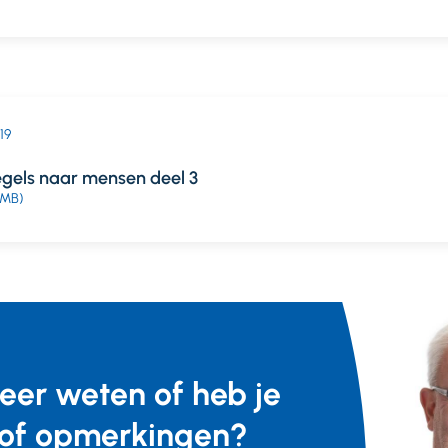
019
egels naar mensen deel 3
 MB)
meer weten of heb je
of opmerkingen?