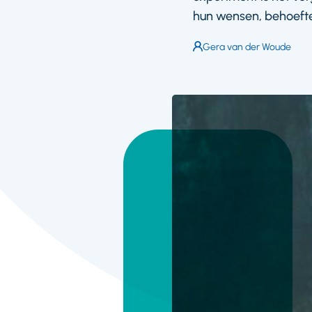
hun wensen, behoefte
Auteur:
Gera van der Woude