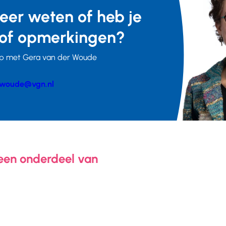
meer weten of heb je
of opmerkingen?
p met Gera van der Woude
woude@vgn.nl
er
 een onderdeel van