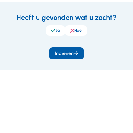
Heeft u gevonden wat u zocht?
eedback
Ja
Nee
Indienen