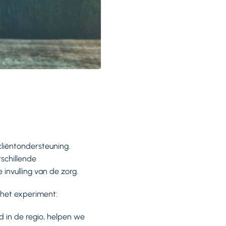
cliëntondersteuning.
schillende
invulling van de zorg.
in het experiment:
d in de regio, helpen we