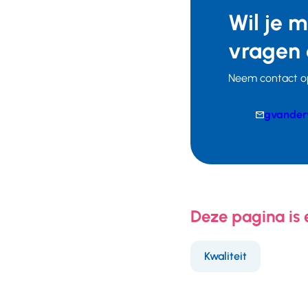
Wil je 
vragen 
Neem contact o
E-
gvander
mail
Telefoonnumm
Deze pagina is
Kwaliteit