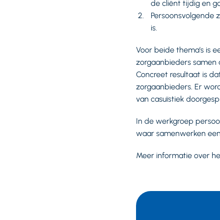
de cliënt tijdig en
Persoonsvolgende zo
is.
Voor beide thema’s is e
zorgaanbieders samen a
Concreet resultaat is d
zorgaanbieders. Er wor
van casuïstiek doorgesp
In de werkgroep persoo
waar samenwerken een 
Meer informatie over h