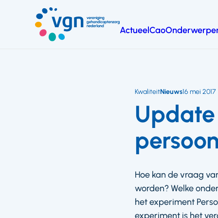
Ga
naar
Actueel
Cao
Onderwerpe
hoofdinhoud
Vereniging
Gehandicaptenzorg
Nederland
Kwaliteit
Nieuws
16 mei 2017
Update
persoon
Hoe kan de vraag van
worden? Welke onderst
het experiment Persoo
experiment is het ver