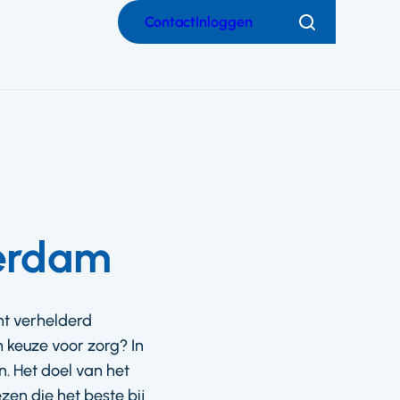
Contact
Inloggen
Zoeken
terdam
nt verhelderd
 keuze voor zorg? In
. Het doel van het
zen die het beste bij