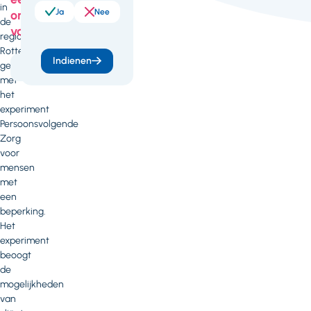
in
Ja
Nee
onderdeel
de
van
regio
Rotterdam
Indienen
gestart
Kwaliteit
met
het
experiment
Persoonsvolgende
Zorg
voor
mensen
met
een
beperking.
Het
experiment
beoogt
de
mogelijkheden
van