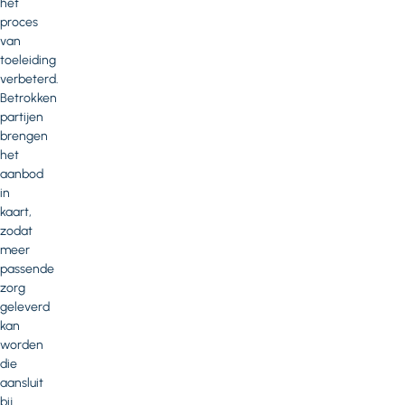
het
proces
van
toeleiding
verbeterd.
Betrokken
partijen
brengen
het
aanbod
in
kaart,
zodat
meer
passende
zorg
geleverd
kan
worden
die
aansluit
bij