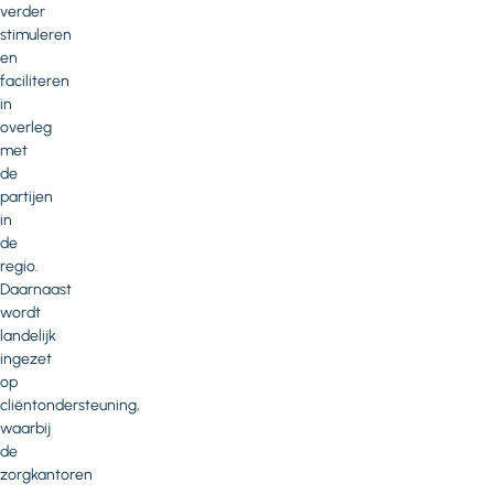
verder
stimuleren
en
faciliteren
in
overleg
met
de
partijen
in
de
regio.
Daarnaast
wordt
landelijk
ingezet
op
cliëntondersteuning,
waarbij
de
zorgkantoren