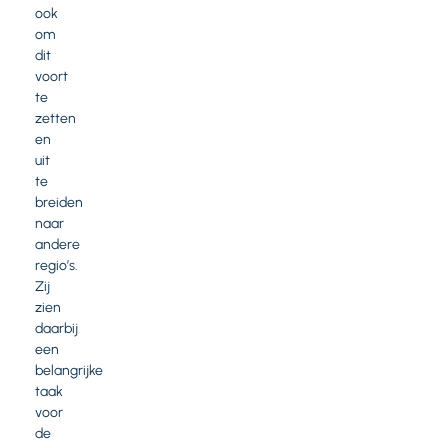
ook
om
dit
voort
te
zetten
en
uit
te
breiden
naar
andere
regio’s.
Zij
zien
daarbij
een
belangrijke
taak
voor
de