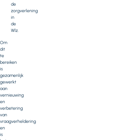
de
zorgverlening
in
de
Wlz.
Om
dit
te
bereiken
is
gezamenlijk
gewerkt
aan
vernieuwing
en
verbetering
van
vraagverheldering
en
is