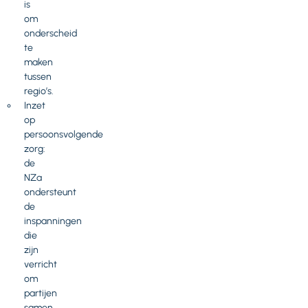
is
om
onderscheid
te
maken
tussen
regio’s.
Inzet
op
persoonsvolgende
zorg:
de
NZa
ondersteunt
de
inspanningen
die
zijn
verricht
om
partijen
samen