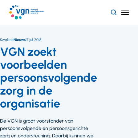
Ga
naar
Zoeken
Menu
hoofdinhoud
Vereniging
Gehandicaptenzorg
Nederland
Kwaliteit
Nieuws
17 juli 2018
VGN zoekt
voorbeelden
persoonsvolgende
zorg in de
organisatie
De VGN is groot voorstander van
persoonsvolgende en persoonsgerichte
zorg en ondersteuning. Daarbij kunnen we