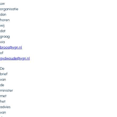
uw
organisatie
dan
horen
wij
dat
graag
via
broos@vgn.nl
of
gvdwoude@vgn.nl
De
brief
van
de
minister
met
het
advies
van