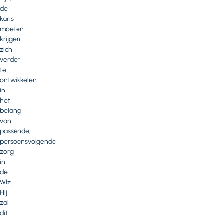
de
kans
moeten
krijgen
zich
verder
te
ontwikkelen
in
het
belang
van
passende,
persoonsvolgende
zorg
in
de
Wlz.
Hij
zal
dit