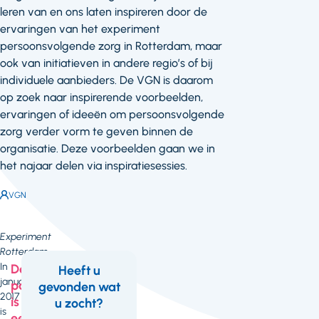
leren van en ons laten inspireren door de
ervaringen van het experiment
persoonsvolgende zorg in Rotterdam, maar
ook van initiatieven in andere regio’s of bij
individuele aanbieders. De VGN is daarom
op zoek naar inspirerende voorbeelden,
ervaringen of ideeën om persoonsvolgende
zorg verder vorm te geven binnen de
organisatie. Deze voorbeelden gaan we in
het najaar delen via inspiratiesessies.
Auteur:
VGN
Experiment
Rotterdam
In
Deze
Heeft u
januari
pagina
gevonden wat
Feedback
2017
is
u zocht?
is
een