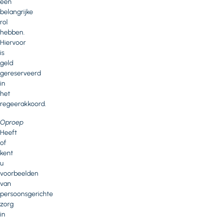
een
belangrijke
rol
hebben.
Hiervoor
is
geld
gereserveerd
in
het
regeerakkoord.
Oproep
Heeft
of
kent
u
voorbeelden
van
persoonsgerichte
zorg
in