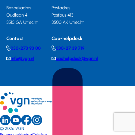
Bezoekadres
Postadres
Oudlaan 4
Postbus 413
3515 GA Utrecht
3500 AK Utrecht
Contact
Cao-helpdesk
030-273 93 00
030-27 39 719
Telephonenumber
Telephonenumber
info@vgn.nl
caohelpdesk@vgn.nl
E-
E-
mail
mail
LinkedIn
Youtube
Instagram
Sociale
Facebook
© 2026
VGN
(external
(external
(external
(external
Privacyverklaring
Colofon