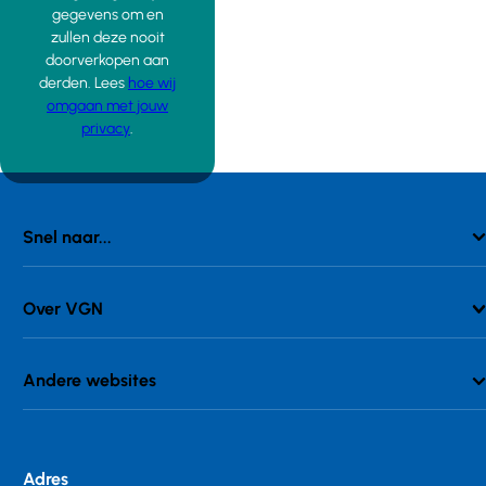
gegevens om en
zullen deze nooit
doorverkopen aan
derden. Lees
hoe wij
omgaan met jouw
privacy
.
Snel naar...
Over VGN
Andere websites
Adres