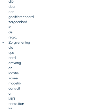
cliënt
door
een
gedifferentieerd
zorgaanbod
in
de
regio,
Zorgverlening
die
qua
aard,
omvang
en
locatie
zoveel
mogelijk
aansluit
en
blijft
aansluiten
bij