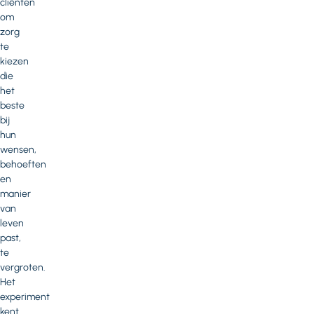
cliënten
om
zorg
te
kiezen
die
het
beste
bij
hun
wensen,
behoeften
en
manier
van
leven
past,
te
vergroten.
Het
experiment
kent