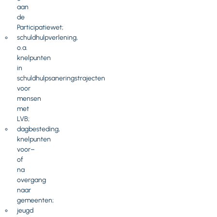
aan
de
Participatiewet;
schuldhulpverlening,
o.a.
knelpunten
in
schuldhulpsaneringstrajecten
voor
mensen
met
LVB;
dagbesteding,
knelpunten
voor–
of
na
overgang
naar
gemeenten;
jeugd