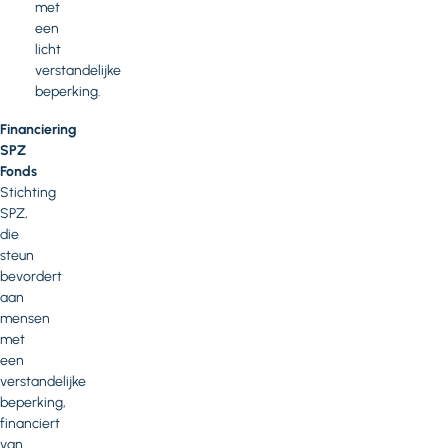
met
een
licht
verstandelijke
beperking.
Financiering
SPZ
Fonds
Stichting
SPZ,
die
steun
bevordert
aan
mensen
met
een
verstandelijke
beperking,
financiert
van