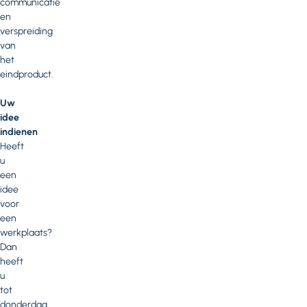
communicatie
en
verspreiding
van
het
eindproduct.
Uw
idee
indienen
Heeft
u
een
idee
voor
een
werkplaats?
Dan
heeft
u
tot
donderdag