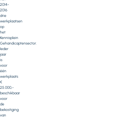
2014-
2016
drie
werkplaatsen
op
het
Kennisplein
Gehandicaptensector.
Ieder
jaar
is
voor
één
werkplaats
€
25.000,-
beschikbaar
voor
de
bekostiging
van