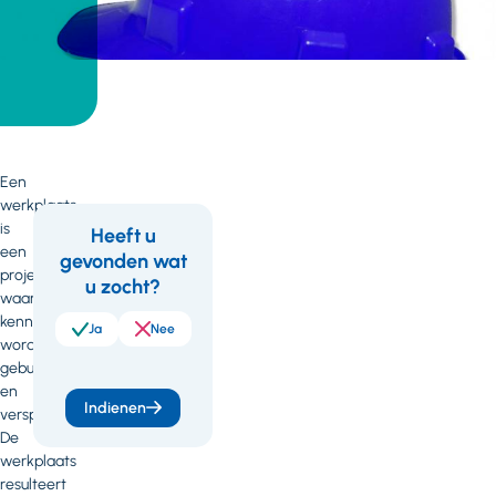
Een
werkplaats
is
Heeft u
een
gevonden wat
Feedback
project
u zocht?
waarin
kennis
Ja
Nee
wordt
gebundeld
en
Indienen
verspreid.
De
werkplaats
resulteert