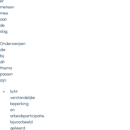
er
meteen
mee
aan
de
slag.
Onderwerpen
die
bij
dit
thema
passen
zijn:
licht
verstandelijke
beperking
en
arbeidsparticipatie,
bijvoorbeeld
gelieerd