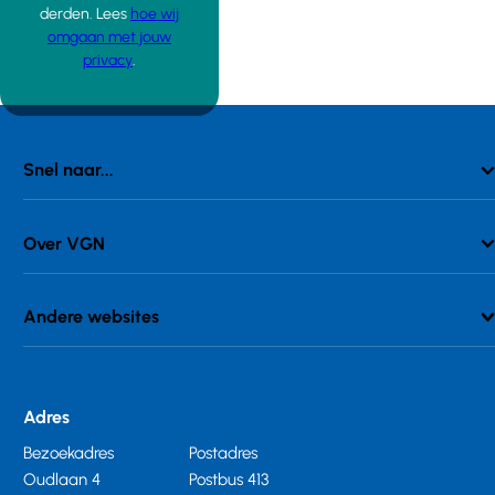
derden. Lees
hoe wij
omgaan met jouw
privacy
.
Snel naar...
Over VGN
Andere websites
Adres
Bezoekadres
Postadres
Oudlaan 4
Postbus 413