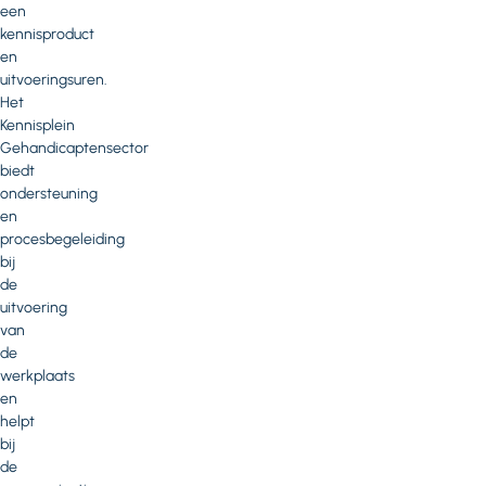
een
kennisproduct
en
uitvoeringsuren.
Het
Kennisplein
Gehandicaptensector
biedt
ondersteuning
en
procesbegeleiding
bij
de
uitvoering
van
de
werkplaats
en
helpt
bij
de