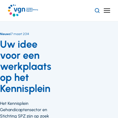
Ga
naar
Zoeken
Menu
hoofdinhoud
Vereniging
Gehandicaptenzorg
Nederland
Nieuws
17 maart 2014
Uw idee
voor een
werkplaats
op het
Kennisplein
Het Kennisplein
Gehandicaptensector en
Stichting SPZ zijn op zoek