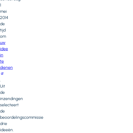
1
mei
2014
de
tijd
om
uw
idee
in
te
dienen
.
Uit
de
inzendingen
selecteert
de
beoordelingscommissie
drie
ideeën.