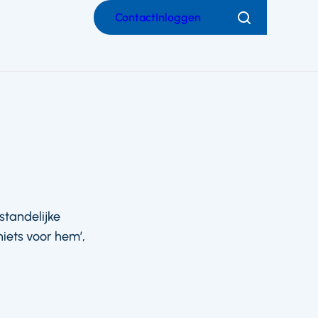
Contact
Inloggen
Zoeken
standelijke
niets voor hem’,