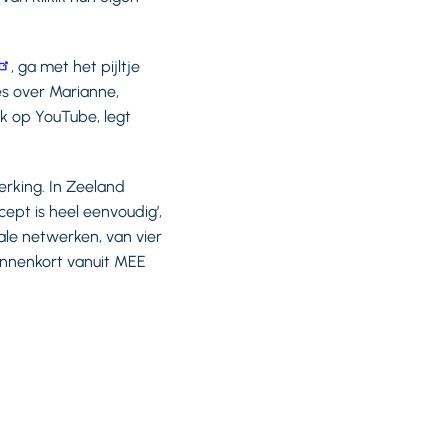
, ga met het pijltje
es over Marianne,
k op YouTube, legt
erking. In Zeeland
ncept is heel eenvoudig’,
iale netwerken, van vier
binnenkort vanuit MEE