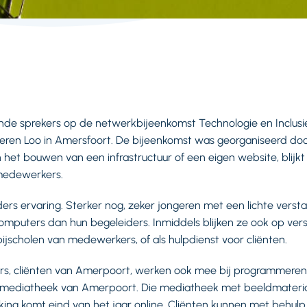
ende sprekers op de netwerkbijeenkomst Technologie en Inclusi
eren Loo in Amersfoort. De bijeenkomst was georganiseerd door
an het bouwen van een infrastructuur of een eigen website, blij
medewerkers.
ieders ervaring. Sterker nog, zeker jongeren met een lichte verst
puters dan hun begeleiders. Inmiddels blijken ze ook op vers
ijscholen van medewerkers, of als hulpdienst voor cliënten.
ters, cliënten van Amerpoort, werken ook mee bij programmere
mediatheek van Amerpoort. Die mediatheek met beeldmateriaal
g komt eind van het jaar online. Cliënten kunnen met behulp v