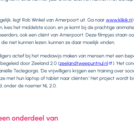
gelijk, legt Rob Winkel van Amerpoort uit. Ga naar
www.klikik.nl
 kies het middelste icoon, en je komt bij de prachtige animati
erders, ook een cliënt van Amerpoort. Deze filmpjes staan oo
 die niet kunnen lezen, kunnen ze daar moeilijk vinden.
willigers actief bij het mediawijs maken van mensen met een bep
 begeleid door Zeeland 2.0 (
zeelandtweepuntnul.nl
). ‘Het co
ëlle Teclegiorgis. ‘De vrijwilligers krijgen een training over soc
e met hun laptop of tablet naar cliënten.’ Het project wordt 
d, onder de noemer NL 2.0.
 een onderdeel van