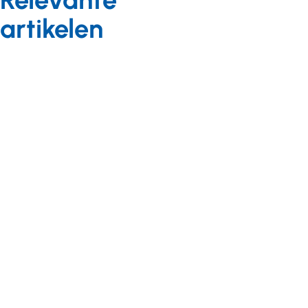
artikelen
Achtergrond
02 mei 2013
Themanummer
Gehandicaptenzorg
2.0.
Nieuws
10 november 2014
Interview > Lucien
Kinderen met
Engelen Achtergrond >
verstandelijke
Gehandicaptenzorg
beperking
2.0 Achtergrond >
makkelijker
Ranking Reportage >
beïnvloedbaar
Blue Call Phone
op sociale
Reportage >
media
Computerschool