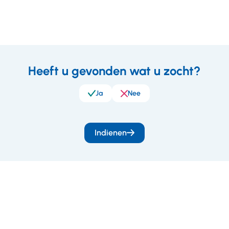
Heeft u gevonden wat u zocht?
eedback
Ja
Nee
Indienen