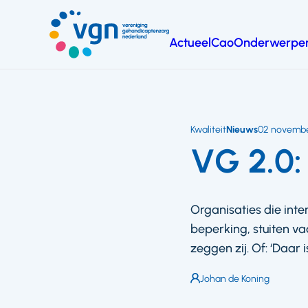
Ga
naar
Actueel
Cao
Onderwerpe
hoofdinhoud
Vereniging
Gehandicaptenzorg
Nederland
Kwaliteit
Nieuws
02 novembe
VG 2.0: 
Organisaties die int
beperking, stuiten va
zeggen zij. Of: ‘Daar i
Auteur:
Johan de Koning