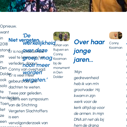
Opnieuw,
want
‘De
in
Niet vergeten
Over haar
werkelijkheid
Conny
2018
Johan van
Kooiman
jonge
over deze
Ruijven en
stond
Er is nog steeds heel
Conny
ze
groep, mag
veel te leren van het
jaren…
Kooiman
in
verleden, daar is
bij de
nooit meer
Den
monument
Conny van overtuigd.
worden
‘Mijn
in Den
Dolder
‘Er is veel meer
Dolder
gedrevenheid
vergeten.’
ook
gebeurd dan we
heb ik van m’n
solo
dachten te weten.
grootvader. Hij
te
Twee jaar geleden,
kwam in zijn
herdenken.
tijdens een symposium
werk voor de
Toen
van de Stichting
kerk altijd op voor
liet
Vergeten Slachtoffers
de armen. In mijn
ze
is een
DNA zit net als bij
een
vervolgonderzoek van
hem de drang