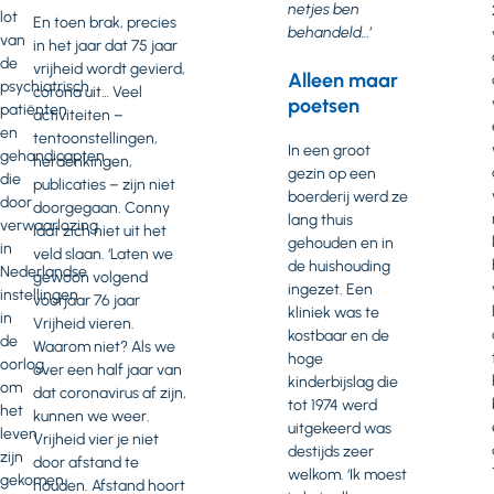
netjes ben
lot
En toen brak, precies
behandeld…’
van
in het jaar dat 75 jaar
de
vrijheid wordt gevierd,
Alleen maar
psychiatrisch
corona uit… Veel
poetsen
patiënten
activiteiten –
en
tentoonstellingen,
In een groot
gehandicapten
herdenkingen,
gezin op een
die
publicaties – zijn niet
boerderij werd ze
door
doorgegaan. Conny
lang thuis
verwaarlozing
laat zich niet uit het
gehouden en in
in
veld slaan. ‘Laten we
de huishouding
Nederlandse
gewoon volgend
ingezet. Een
instellingen
voorjaar 76 jaar
kliniek was te
in
Vrijheid vieren.
kostbaar en de
de
Waarom niet? Als we
hoge
oorlog
over een half jaar van
kinderbijslag die
om
dat coronavirus af zijn,
tot 1974 werd
het
kunnen we weer.
uitgekeerd was
leven
Vrijheid vier je niet
destijds zeer
zijn
door afstand te
welkom. ‘Ik moest
gekomen.
houden. Afstand hoort