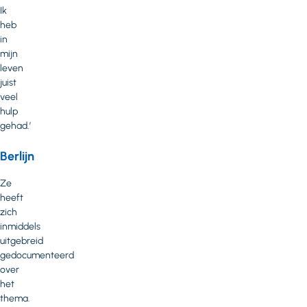
Ik
heb
in
mijn
leven
juist
veel
hulp
gehad.’
Berlijn
Ze
heeft
zich
inmiddels
uitgebreid
gedocumenteerd
over
het
thema.