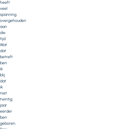
heeft
veel
spanning
overgehouden
aan
die
tijd.
Wat
dat
betreft
ben
ik
blij
dat
ik
niet
twintig
jaar
eerder
ben
geboren.