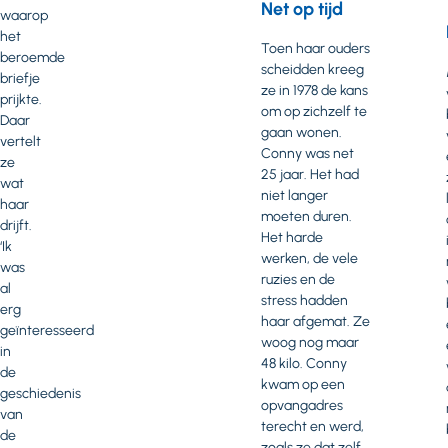
Net op tijd
waarop
het
Toen haar ouders
beroemde
scheidden kreeg
briefje
ze in 1978 de kans
prijkte.
om op zichzelf te
Daar
gaan wonen.
vertelt
Conny was net
ze
25 jaar. Het had
wat
niet langer
haar
moeten duren.
drijft.
Het harde
‘Ik
werken, de vele
was
ruzies en de
al
stress hadden
erg
haar afgemat. Ze
geïnteresseerd
woog nog maar
in
48 kilo. Conny
de
kwam op een
geschiedenis
opvangadres
van
terecht en werd,
de
zoals ze dat zelf