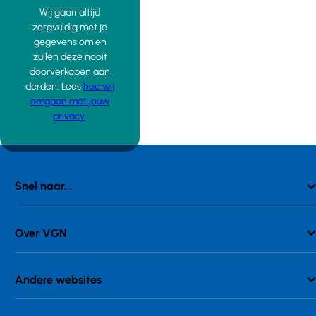
Wij gaan altijd
zorgvuldig met je
gegevens om en
zullen deze nooit
doorverkopen aan
derden. Lees
hoe wij
omgaan met jouw
privacy
.
Snel naar...
Over VGN
Andere websites