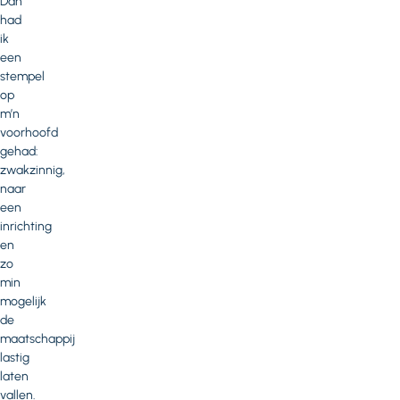
Dan
had
ik
een
stempel
op
m’n
voorhoofd
gehad:
zwakzinnig,
naar
een
inrichting
en
zo
min
mogelijk
de
maatschappij
lastig
laten
vallen.