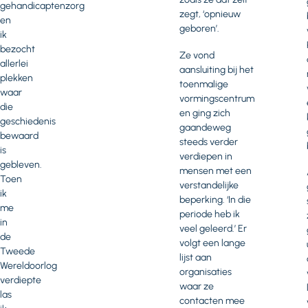
gehandicaptenzorg
zegt, ‘opnieuw
en
geboren’.
ik
bezocht
Ze vond
allerlei
aansluiting bij het
plekken
toenmalige
waar
vormingscentrum
die
en ging zich
geschiedenis
gaandeweg
bewaard
steeds verder
is
verdiepen in
gebleven.
mensen met een
Toen
verstandelijke
ik
beperking. ‘In die
me
periode heb ik
in
veel geleerd.’ Er
de
volgt een lange
Tweede
lijst aan
Wereldoorlog
organisaties
verdiepte
waar ze
las
contacten mee