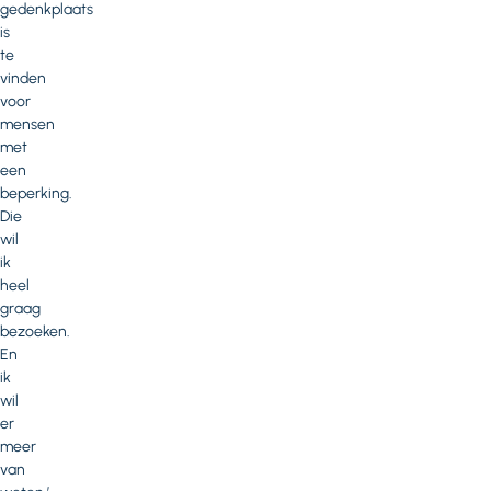
gedenkplaats
is
te
vinden
voor
mensen
met
een
beperking.
Die
wil
ik
heel
graag
bezoeken.
En
ik
wil
er
meer
van