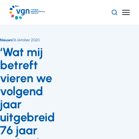
Ga
naar
Zoeken
Menu
hoofdinhoud
Vereniging
Gehandicaptenzorg
Nederland
Nieuws
06 oktober 2020
‘Wat mij
betreft
vieren we
volgend
jaar
uitgebreid
76 jaar