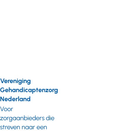
Nieuws
08 november 2023
NIOD presenteert
onderzoek naar
slachtoffers binnen
gehandicaptenzorg-
en ggz-instellingen
tijdens WOII
Vereniging
Gehandicaptenzorg
Nederland
Voor
zorgaanbieders die
streven naar een