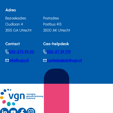
Adres
Bezoekadres
Postadres
Oudlaan 4
Postbus 413
3515 GA Utrecht
3500 AK Utrecht
Contact
Cao-helpdesk
030-273 93 00
030-27 39 719
Telephonenumber
Telephonenumber
info@vgn.nl
caohelpdesk@vgn.nl
E-
E-
mail
mail