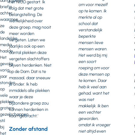
aangrijpend
het NIOD gestart. Ik
om voor mezelf
briefje
volg dat met grote
op te komen. Ik
achter,
belangstelling. De
merkte al op
waarmee
werkelijkheid over
school dat
ze
deze groep, mag nooit
verstandelijk
de
meer worden
beperkte
landelijke
vergeten. Laten we
mensen lieve
media
jaarlijks ook op een
mensen waren.
haalde.
aantal plekken deze
Het werd bij mij
Het
vergeten slachtoffers
een soort
gevolg:
blijven herdenken. Niet
roeping om voor
vorig
op de Dam. Dat is te
deze mensen op
jaar
massaal, daar sneeuw
te komen. Daar
stonden
je onder. Ik heb
heb ik veel aan
op
inmiddels alle plekken
gehad, want het
vele
waar je deze
was niet
plekken
bijzondere groep zou
makkelijk. Ik ben
grotere
kunnen herdenken in
een vechter
gezelschappen
kaart gebracht.’
geworden,
stil
omdat ik vroeger
bij
Zonder afstand
niet altijd even
het