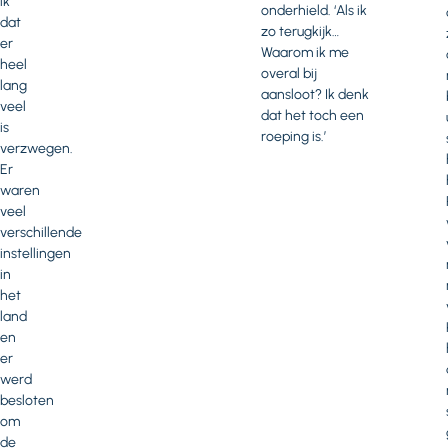
ik
onderhield. ‘Als ik
dat
zo terugkijk…
er
Waarom ik me
heel
overal bij
lang
aansloot? Ik denk
veel
dat het toch een
is
roeping is.’
verzwegen.
Er
waren
veel
verschillende
instellingen
in
het
land
en
er
werd
besloten
om
de