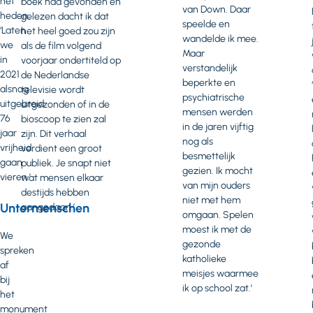
het
boek had gevonden en
van Down. Daar
heden.
gelezen dacht ik dat
speelde en
‘Laten
het heel goed zou zijn
wandelde ik mee.
we
als de film volgend
Maar
in
voorjaar ondertiteld op
verstandelijk
2021
de Nederlandse
beperkte en
alsnog
televisie wordt
psychiatrische
uitgebreid
uitgezonden of in de
mensen werden
76
bioscoop te zien zal
in de jaren vijftig
jaar
zijn. Dit verhaal
nog als
vrijheid
verdient een groot
besmettelijk
gaan
publiek. Je snapt niet
gezien. Ik mocht
vieren.’
wat mensen elkaar
van mijn ouders
destijds hebben
niet met hem
Untermenschen
aangedaan.’
omgaan. Spelen
moest ik met de
We
gezonde
spreken
katholieke
af
meisjes waarmee
bij
ik op school zat.’
het
monument