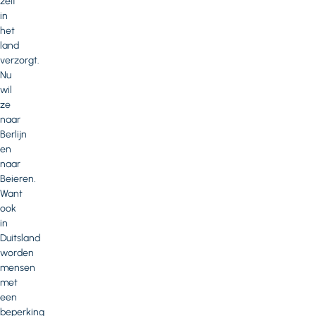
zelf
in
het
land
verzorgt.
Nu
wil
ze
naar
Berlijn
en
naar
Beieren.
Want
ook
in
Duitsland
worden
mensen
met
een
beperking