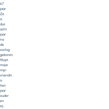
67
jaar.
Ze
is
dus
acht
jaar
na
de
oorlog
geboren.
‘Klopt,
maar
mijn
vriendin
is
tien
jaar
ouder
en
zij