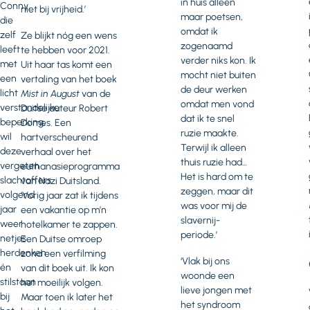
in huis alleen
Conny,
niet bij vrijheid.’
maar poetsen,
die
omdat ik
zelf
Ze blijkt nóg een wens
zogenaamd
leeft
te hebben voor 2021.
verder niks kon. Ik
met
Uit haar tas komt een
mocht niet buiten
een
vertaling van het boek
de deur werken
licht
Mist in August
van de
omdat men vond
verstandelijke
Duitse auteur Robert
dat ik te snel
beperking,
Domes. Een
ruzie maakte.
wil
hartverscheurend
Terwijl ik alleen
deze
verhaal over het
thuis ruzie had…
vergeten
euthanasieprogramma
Het is hard om te
slachtoffers
van Nazi Duitsland.
zeggen, maar dit
volgend
‘Vorig jaar zat ik tijdens
was voor mij de
jaar
een vakantie op m’n
slavernij-
weer
hotelkamer te zappen.
periode.’
netjes
Een Duitse omroep
herdenken
zond een verfilming
‘Vlak bij ons
én
van dit boek uit. Ik kon
woonde een
stilstaan
het moeilijk volgen.
lieve jongen met
bij
Maar toen ik later het
het syndroom