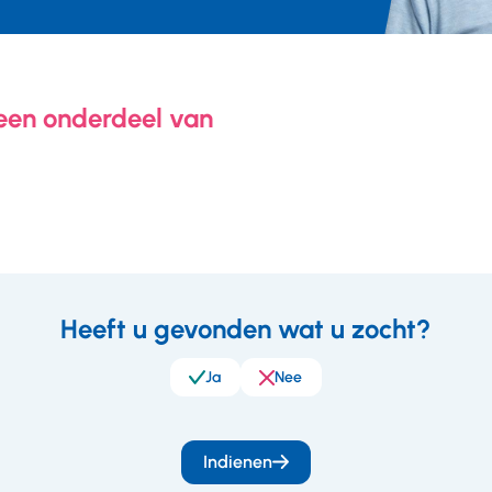
 een onderdeel van
Heeft u gevonden wat u zocht?
eedback
Ja
Nee
Indienen