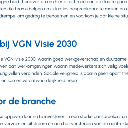
agne biedt handvatten om hier direct mee aan de slag te gaan.
ten die teams helpen om situaties bespreekbaar te maken en e
drempel om gedrag te benoemen en voorkom je dat kleine situat
 bij VGN Visie 2030
j de VGN-visie 2030, waarin goed werkgeverschap en duurzame 
uwen aan werkomgevingen waarin medewerkers zich veilig voele
urig willen verbinden. Sociale veiligheid is daarin geen apart 
 en samen verantwoordelijkheid neemt.
r de branche
jke opgave: door nu te investeren in een sterke aanspreekcultuur,
n verzuim en uitstroom én aan het versterken van de aantrekke