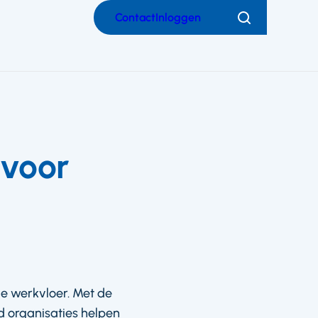
Contact
Inloggen
Zoeken
 voor
e werkvloer. Met de
id organisaties helpen