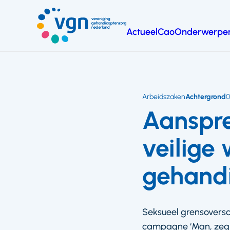
Ga
naar
Actueel
Cao
Onderwerpe
hoofdinhoud
Vereniging
Gehandicaptenzorg
Nederland
Arbeidszaken
Achtergrond
0
Aanspre
veilige
gehand
Seksueel grensovers
campagne ‘Man, zeg er