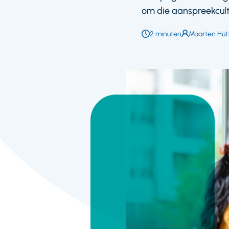
om die aanspreekcultu
Leestijd:
2 minuten
Auteur:
Maarten Hüt