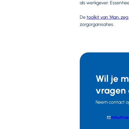
als werkgever. Essentie
De
toolkit van ‘Man, zeg
zorgorganisaties.
Wil je 
vragen 
Neem contact o
E-
mhuttne
mail
Telefoonnumm