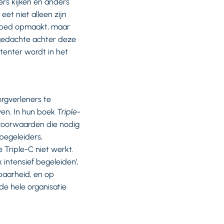
rs kijken en anders
eet niet alleen zijn
n bed opmaakt, maar
 gedachte achter deze
tenter wordt in het
rgverleners te
ven. In hun boek
Triple-
voorwaarden die nodig
begeleiders,
Triple-C niet werkt.
 intensief begeleiden’,
baarheid, en op
e hele organisatie