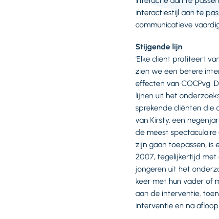
interactie aan te passen
interactiestijl aan te 
communicatieve vaardig
Stijgende lijn
‘Elke cliënt profiteert 
zien we een betere inte
effecten van COCPvg. Dat
lijnen uit het onderzoek
sprekende cliënten die
van Kirsty, een negenja
de meest spectaculaire 
zijn gaan toepassen, is
2007, tegelijkertijd me
jongeren uit het onderz
keer met hun vader of m
aan de interventie, toen
interventie en na afloo