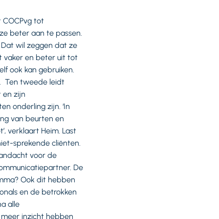
dt COCPvg tot
 ze beter aan te passen.
 Dat wil zeggen dat ze
vaker en beter uit tot
lf ook kan gebruiken.
. Ten tweede leidt
 en zijn
n onderling zijn. ‘In
ing van beurten en
’, verklaart Heim. Last
iet-sprekende cliënten.
aandacht voor de
 communicatiepartner. De
ramma? Ook dit hebben
ionals en de betrokken
a alle
meer inzicht hebben