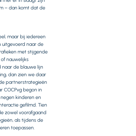
ner er in slaagt zijn
eim – dan komt dat de
eel, maar bij iedereen
n uitgevoerd naar de
grafieken met stijgende
 of nauwelijks
 naar de blauwe lijn
ing, dan zien we daar
 de partnerstrategieën
naar COCPvg begon in
e negen kinderen en
teractie gefilmd. Tien
rde zowel voorafgaand
ieën, als tijdens de
leren toepassen.