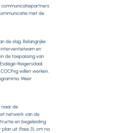
e communicatiepartners
 communicatie met de
 de slag. Belangrijke
 interventieteam en
t in de toepassing van
. Esdégé-Reigersdaal,
t COCPvg willen werken.
programma. Meer
k naar de
 het netwerk van de
tructie en begeleiding
lan uit (fase 3), om na