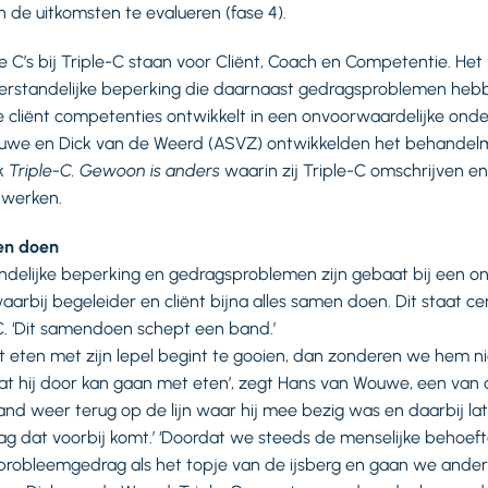
n de uitkomsten te evalueren (fase 4).
ie C’s bij Triple-C staan voor Cliënt, Coach en Competentie. H
erstandelijke beperking die daarnaast gedragsproblemen heb
de cliënt competenties ontwikkelt in een onvoorwaardelijke onde
ouwe en Dick van de Weerd (ASVZ) ontwikkelden het behandel
ek
Triple-C. Gewoon is anders
waarin zij Triple-C omschrijven 
 werken.
en doen
delijke beperking en gedragsproblemen zijn gebaat bij een o
aarbij begeleider en cliënt bijna alles samen doen. Dit staat cen
. ‘Dit samendoen schept een band.’
het eten met zijn lepel begint te gooien, dan zonderen we hem n
at hij door kan gaan met eten’, zegt Hans van Wouwe, een van 
mand weer terug op de lijn waar hij mee bezig was en daarbij la
 dat voorbij komt.’ ‘Doordat we steeds de menselijke behoeft
probleemgedrag als het topje van de ijsberg en gaan we ander