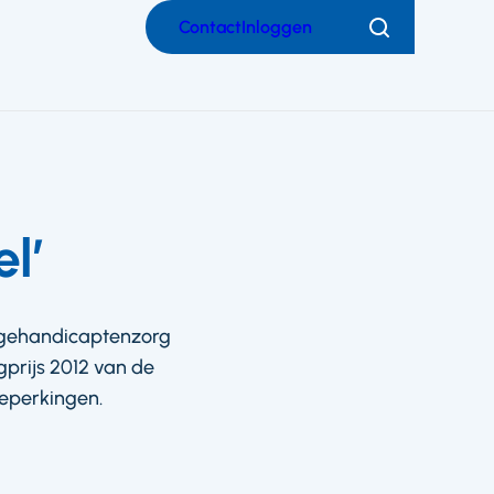
Contact
Inloggen
Zoeken
el’
 gehandicaptenzorg
prijs 2012 van de
beperkingen.