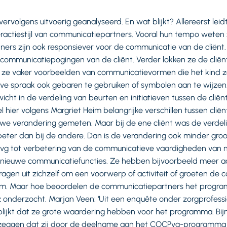
ervolgens uitvoerig geanalyseerd. En wat blijkt? Allereerst lei
eractiestijl van communicatiepartners. Vooral hun tempo weten
rs zijn ook responsiever voor de communicatie van de cliënt.
ommunicatiepogingen van de cliënt. Verder lokken ze de cliënt 
ze vaker voorbeelden van communicatievormen die het kind ze
lve spraak ook gebaren te gebruiken of symbolen aan te wijzen
ht in de verdeling van beurten en initiatieven tussen de cliënt
hier volgens Margriet Heim belangrijke verschillen tussen cliënte
e verandering gemeten. Maar bij de ene cliënt was de verdel
al beter dan bij de andere. Dan is de verandering ook minder groot
Pvg tot verbetering van de communicatieve vaardigheden van n
n nieuwe communicatiefuncties. Ze hebben bijvoorbeeld meer 
agen uit zichzelf om een voorwerp of activiteit of groeten de
t om. Maar hoe beoordelen de communicatiepartners het prog
 onderzocht. Marjan Veen: ‘Uit een enquête onder zorgprofess
ijkt dat ze grote waardering hebben voor het programma. Bijn
zeggen dat zij door de deelname aan het COCPvg-programma 