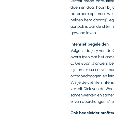
vertelt mede-ontwikkela
doen en daar hoort bij d
boterham op, maar we e
helpen hem daarbij’, le
aanpak is dat de cliënt
gewone leven.
Intensief begeleiden
Volgens de jury van de
overtuigen dat het ande
C. Gewoon is anders
bes
zijn om er succesvol me
orthopedagogen en leid
‘Als je de cliënten inte
vertelt Dick van de Wee
samenwerken en samendo
ervan doordrongen is’, 
Ook begeleider profite