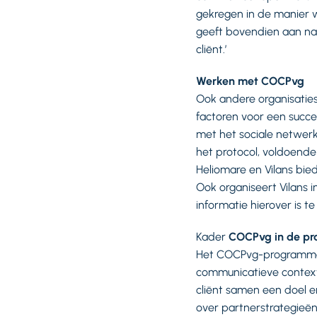
gekregen in de manier 
geeft bovendien aan na
cliënt.’
Werken met COCPvg
Ook andere organisaties
factoren voor een succ
met het sociale netwerk 
het protocol, voldoende 
Heliomare en Vilans bie
Ook organiseert Vilans
informatie hierover is te
Kader
COCPvg in de pra
Het COCPvg-programma b
communicatieve context 
cliënt samen een doel e
over partnerstrategieën