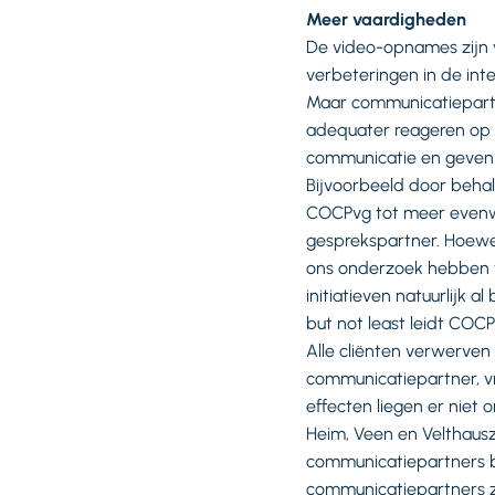
Meer vaardigheden
De video-opnames zijn v
verbeteringen in de int
Maar communicatiepartne
adequater reageren op c
communicatie en geven 
Bijvoorbeeld door beha
COCPvg tot meer evenwic
gesprekspartner. Hoewel 
ons onderzoek hebben w
initiatieven natuurlijk 
but not least leidt COC
Alle cliënten verwerve
communicatiepartner, vr
effecten liegen er nie
Heim, Veen en Velthausz
communicatiepartners bl
communicatiepartners 