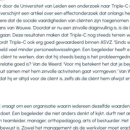
er door de Universiteit van Leiden een onderzoek naar Triple-C 
verschijnt een artikel over een effectonderzoek dat onlangs h
ndere dat de sociale vaardigheden van cliënten zijn toegenom
ans van Wouwe. ‘Doordat er nu een zinvolle daginvulling is, is de
aan. Deze resultaten maken dat Triple-C nog steeds terrein wi
wordt Triple-C ook erg goed gewaardeerd binnen ASVZ. ‘Sinds 
eeld veel minder personeelswisselingen. Een begeleider heeft er
cliënt te werken, dan dat hij steeds bezig is het probleemgedra
elatie goed is? Van de Weerd: ‘Voor mij betekent het dat je beg
uit samen met hem zinvolle activiteiten gaat vormgeven.’ Van 
t hij er altijd voor de cliënt is, zelfs als de cliënt hem afwijst e
 vraagt om een organisatie waarin iedereen dezelfde waarden 
doet. Een begeleider die niet anders denkt of kijkt, durft niet 
n teamleider, manager, orthopedagoog, arts of bestuurder. Het 
n bewust is. Zowel het management als de werkvloer moet erac