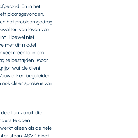
afgerond. En in het
eeft plaatsgevonden.
en en het probleemgedrag
 kwaliteit van leven van
nt.’ Hoewel niet
we met dit model
 veel meer lol in om
g te bestrijden.’ Maar
rijpt wat de cliënt
Wouwe: ‘Een begeleider
n ook als er sprake is van
deelt en vanuit die
anders te doen.
werkt alleen als de hele
hter staan. ASVZ biedt