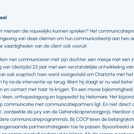
iaal
t mensen die nauwelijks kunnen spreken? Het communicatiep
mgeving van deze cliënten om hun communicatiestijl aan hen a
 vaardigheden van de cliënt ook vooruit.
kon niet communiceren met zijn dochter, een meisje met een z
g van (destijds) 23 jaar met een verstandelijke ontwikkeling v
 dan ook sceptisch toen werd voorgesteld om Charlotte met 
ij na de interventie op terug. Want hij slaagt er nu veel beter
 en contact met haar te krijgen. ‘En een mooie bijkomstigheid i
jan Veen, orthopedagoog en logopedist bij Heliomare. ‘Het bijzo
op communicatie met communicatiepartners ligt. En niet direc
ek’, oordeelde de jury van de Gehandicaptenzorgprijs. Hierdoor
ere communicatieprogramma’s. Bij COCP leren de belangrijkste
 zogenaamde partnerstrategieën toe te passen. Bijvoorbeeld 