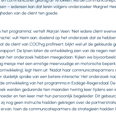
 en communicatief gedrag uit te lokken. Als de communicatiepart
passen – iedereen kan dat leren volgens onderzoeker Margriet H
heden van de cliënt ten goede.
van het programma’, vertelt Marjan Veen. ‘Niet iedere cliënt evenv
ractie’, vult Heim aan, doelend op het onderzoek dat ze hebbe
 de cliënt van COCPvg profiteert, blijkt wel uit de gekleurde 
srapport. De lijnen laten de ontwikkeling zien van de negen niet
 aan het onderzoek hebben meegedaan. ‘Kijken we bijvoorbeeld
rig meisje met een ernstige meervoudige en motorische beperk
ontwikkeling’, legt Heim uit. ‘Nadat haar communicatiepartners
 er duidelijk sprake van een betere interactie.’ Het onderzoek 
t de ontwikkeling van het programma in Esdégé-Reigersdaal. D
oek werden gedurende tien maanden twintig keer tijdens een in
oeder en tien keer met hun persoonlijk begeleider. Dit gebeu
 zij nog geen instructie hadden gekregen over de partnerstrateg
p ervan, toen de communicatiepartners de strategieën hadden 