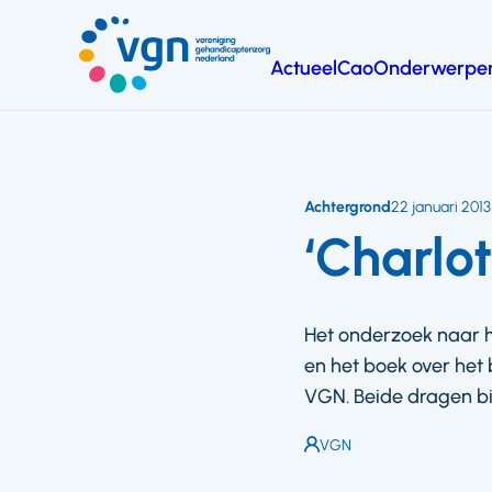
Ga
naar
Actueel
Cao
Onderwerpe
hoofdinhoud
Vereniging
Gehandicaptenzorg
Nederland
Achtergrond
22 januari 2013
‘Charlot
Het onderzoek naar 
en het boek over he
VGN. Beide dragen bi
Auteur:
VGN