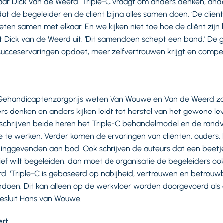
ar Dick van de Weerd. Triple-C vraagt om anders denken, ande
at de begeleider en de cliënt bijna alles samen doen. ‘De cliënt 
ten samen met elkaar. En we kijken niet toe hoe de cliënt zij
gt Dick van de Weerd uit. ‘Dit samendoen schept een band.’ De
 succeservaringen opdoet, meer zelfvertrouwen krijgt en compe
 Gehandicaptenzorgprijs weten Van Wouwe en Van de Weerd zo
rs denken en anders kijken leidt tot herstel van het gewone le
chrijven beide heren het Triple-C behandelmodel en de rand
e te werken. Verder komen de ervaringen van cliënten, ouders, 
inggevenden aan bod. Ook schrijven de auteurs dat een beetje 
nsief wilt begeleiden, dan moet de organisatie de begeleiders ook
rd. ‘Triple-C is gebaseerd op nabijheid, vertrouwen en betrouw
en. Dit kan alleen op de werkvloer worden doorgevoerd als d
besluit Hans van Wouwe.
ert